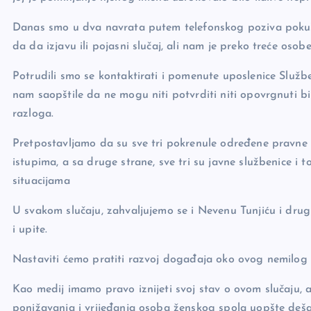
Danas smo u dva navrata putem telefonskog poziva pokuša
da da izjavu ili pojasni slučaj, ali nam je preko treće o
Potrudili smo se kontaktirati i pomenute uposlenice Služb
nam saopštile da ne mogu niti potvrditi niti opovrgnuti bil
razloga.
Pretpostavljamo da su sve tri pokrenule određene pravne 
istupima, a sa druge strane, sve tri su javne službenice 
situacijama
U svakom slučaju, zahvaljujemo se i Nevenu Tunjiću i drugi
i upite.
Nastaviti ćemo pratiti razvoj događaja oko ovog nemilog 
Kao medij imamo pravo iznijeti svoj stav o ovom slučaju, a
ponižavanja i vrijeđanja osoba ženskog spola uopšte deš