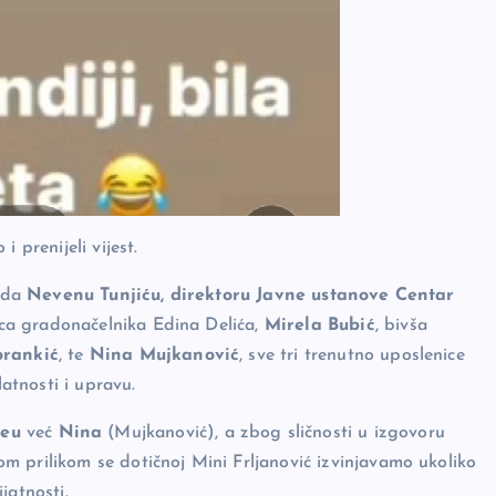
 prenijeli vijest.
ada
Nevenu Tunjiću, direktoru Javne ustanove Centar
ca gradonačelnika Edina Delića,
Mirela Bubić
, bivša
orankić
, te
Nina Mujkanović
, sve tri trenutno uposlenice
tnosti i upravu.
deu
već
Nina
(Mujkanović), a zbog sličnosti u izgovoru
m prilikom se dotičnoj Mini Frljanović izvinjavamo ukoliko
jatnosti.