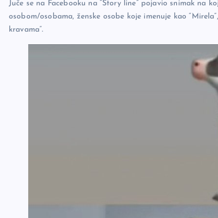
o
n
er
Juče se na Facebooku na “Story line” pojavio snimak na 
o
k
osobom/osobama, ženske osobe koje imenuje kao “Mirela”, 
k
kravama”.