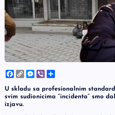
F
C
M
Vi
S
a
o
es
b
h
U skladu sa profesionalnim standard
c
p
se
er
ar
svim sudionicima “incidenta” smo dali
e
y
n
e
izjavu.
b
Li
g