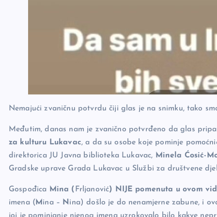
Nemajući zvaničnu potvrdu čiji glas je na snimku, tako smo i
Međutim, danas nam je zvanično potvrđeno da glas prip
za kulturu Lukavac
, a da su osobe koje pominje pomoćni
direktorica JU Javna biblioteka Lukavac,
Minela Ćosić-M
Gradske uprave Grada Lukavac u Službi za društvene djela
Gospođica
Mina (
Frljanović
) NIJE
pomenuta u ovom vi
imena (
M
ina –
N
ina) došlo je do nenamjerne zabune, i ovo
joj je pominjanje njenog imena uzrokovalo bilo kakve nepri