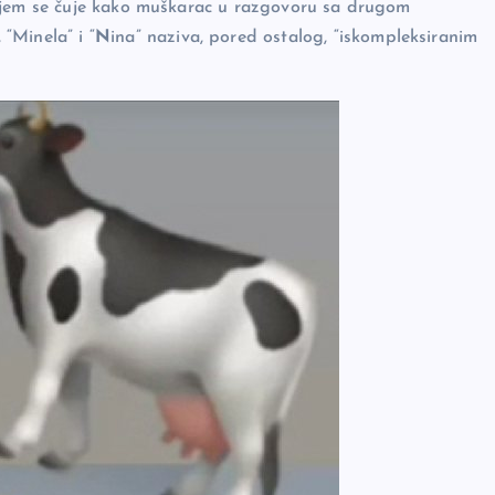
kojem se čuje kako muškarac u razgovoru sa drugom
“Minela” i “
N
ina” naziva, pored ostalog, “iskompleksiranim