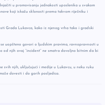
rednjačiti u promovisanju jednakosti uposlenika u svakom
anove koji iskažu sklonosti prema takvom riječniku i
lasti Grada Lukavca, kako iz njenog vrha tako i gradski
da se uopšteno govori o ljudskim pravima, ravnopravnosti u
o od njih ovaj “incident” ne smatra dovoljno bitnim da bi
svih njih, uključujući i medije u Lukavcu, u neku ruku
može dovesti i do gorih posljedica.