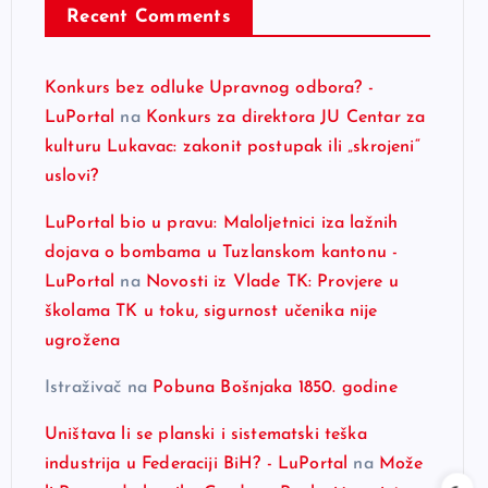
Recent Comments
Konkurs bez odluke Upravnog odbora? -
LuPortal
na
Konkurs za direktora JU Centar za
kulturu Lukavac: zakonit postupak ili „skrojeni“
uslovi?
LuPortal bio u pravu: Maloljetnici iza lažnih
dojava o bombama u Tuzlanskom kantonu -
LuPortal
na
Novosti iz Vlade TK: Provjere u
školama TK u toku, sigurnost učenika nije
ugrožena
Istraživač
na
Pobuna Bošnjaka 1850. godine
Uništava li se planski i sistematski teška
industrija u Federaciji BiH? - LuPortal
na
Može