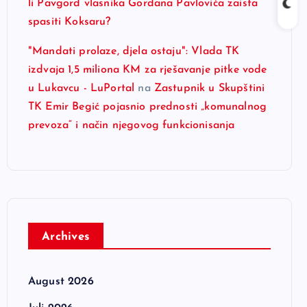
li Pavgord vlasnika Gordana Pavlovića zaista
spasiti Koksaru?
"Mandati prolaze, djela ostaju": Vlada TK
izdvaja 1,5 miliona KM za rješavanje pitke vode
u Lukavcu - LuPortal
na
Zastupnik u Skupštini
TK Emir Begić pojasnio prednosti „komunalnog
prevoza“ i način njegovog funkcionisanja
Archives
August 2026