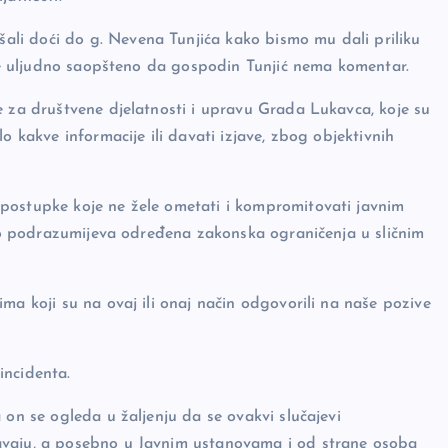
li doći do g. Nevena Tunjića kako bismo mu dali priliku
sobe uljudno saopšteno da gospodin Tunjić nema komentar.
e za društvene djelatnosti i upravu Grada Lukavca, koje su
o kakve informacije ili davati izjave, zbog objektivnih
postupke koje ne žele ometati i kompromitovati javnim
i to podrazumijeva određena zakonska ograničenja u sličnim
ma koji su na ovaj ili onaj način odgovorili na naše pozive
incidenta.
 on se ogleda u žaljenju da se ovakvi slučajevi
avaju, a posebno u Javnim ustanovama i od strane osoba