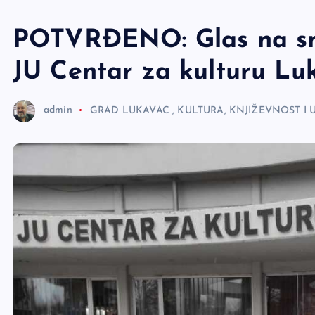
e
r
POTVRĐENO: Glas na sn
JU Centar za kulturu Luk
admin
GRAD LUKAVAC
,
KULTURA, KNJIŽEVNOST I