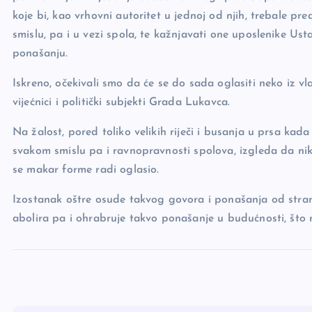
koje bi, kao vrhovni autoritet u jednoj od njih, trebale p
smislu, pa i u vezi spola, te kažnjavati one uposlenike Ust
ponašanju.
Iskreno, očekivali smo da će se do sada oglasiti neko iz v
vijećnici i politički subjekti Grada Lukavca.
Na žalost, pored toliko velikih riječi i busanja u prsa ka
svakom smislu pa i ravnopravnosti spolova, izgleda da nik
se makar forme radi oglasio.
Izostanak oštre osude takvog govora i ponašanja od strane 
abolira pa i ohrabruje takvo ponašanje u budućnosti, što 