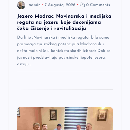
admin
7 Augusta, 2026
0 Comments
a
Jezero Modrac: Novinarska i medijska
regata na jezeru koje decenijama
k
čeka čišćenje i revitalizaciju
a
Da li je „Novinarska i medijska regata“ bila samo
promocija turističkog potencijala Modraca ili i
nešto malo više u kontekstu skorih izbora? Dok se
javnosti predstavljaju površinske ljepote jezera,
ostaju…