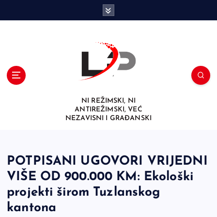
S
k
i
p
t
o
c
o
n
NI REŽIMSKI, NI
t
ANTIREŽIMSKI, VEĆ
e
NEZAVISNI I GRAĐANSKI
n
t
POTPISANI UGOVORI VRIJEDNI
VIŠE OD 900.000 KM: Ekološki
projekti širom Tuzlanskog
kantona