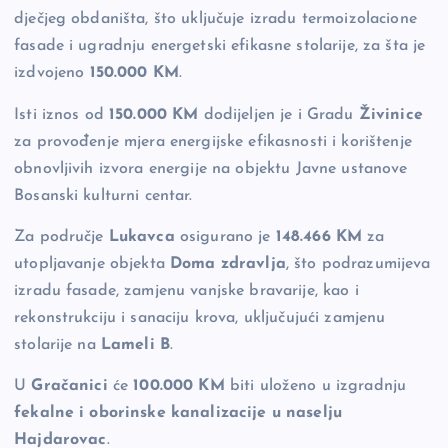
dječjeg obdaništa, što uključuje izradu termoizolacione
fasade i ugradnju energetski efikasne stolarije, za šta je
izdvojeno
150.000 KM
.
Isti iznos od
150.000 KM
dodijeljen je i Gradu
Živinice
za provođenje mjera energijske efikasnosti i korištenje
obnovljivih izvora energije na objektu Javne ustanove
Bosanski kulturni centar.
Za područje
Lukavca
osigurano je
148.466 KM
za
utopljavanje objekta
Doma zdravlja
, što podrazumijeva
izradu fasade, zamjenu vanjske bravarije, kao i
rekonstrukciju i sanaciju krova, uključujući zamjenu
stolarije na
Lameli B
.
U
Gračanici
će
100.000 KM
biti uloženo u izgradnju
fekalne i oborinske kanalizacije u naselju
Hajdarovac
.