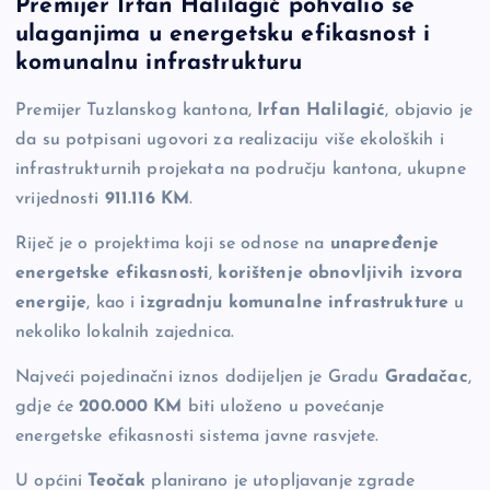
Premijer Irfan Halilagić pohvalio se
c
p
se
er
ar
ulaganjima u energetsku efikasnost i
e
y
n
e
komunalnu infrastrukturu
b
Li
g
Premijer Tuzlanskog kantona,
Irfan Halilagić
, objavio je
o
n
er
da su potpisani ugovori za realizaciju više ekoloških i
o
k
infrastrukturnih projekata na području kantona, ukupne
k
vrijednosti
911.116 KM
.
Riječ je o projektima koji se odnose na
unapređenje
energetske efikasnosti
,
korištenje obnovljivih izvora
energije
, kao i
izgradnju komunalne infrastrukture
u
nekoliko lokalnih zajednica.
Najveći pojedinačni iznos dodijeljen je Gradu
Gradačac
,
gdje će
200.000 KM
biti uloženo u povećanje
energetske efikasnosti sistema javne rasvjete.
U općini
Teočak
planirano je utopljavanje zgrade