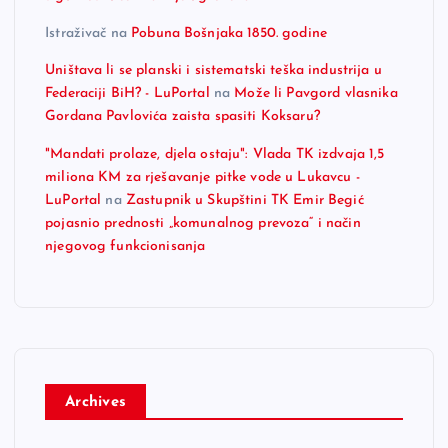
Istraživač
na
Pobuna Bošnjaka 1850. godine
Uništava li se planski i sistematski teška industrija u
Federaciji BiH? - LuPortal
na
Može li Pavgord vlasnika
Gordana Pavlovića zaista spasiti Koksaru?
"Mandati prolaze, djela ostaju": Vlada TK izdvaja 1,5
miliona KM za rješavanje pitke vode u Lukavcu -
LuPortal
na
Zastupnik u Skupštini TK Emir Begić
pojasnio prednosti „komunalnog prevoza“ i način
njegovog funkcionisanja
Archives