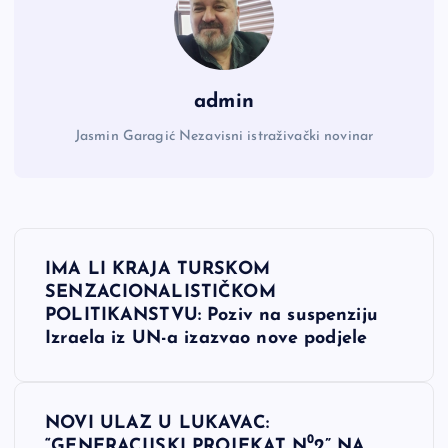
admin
Jasmin Garagić Nezavisni istraživački novinar
N
IMA LI KRAJA TURSKOM
a
SENZACIONALISTIČKOM
POLITIKANSTVU: Poziv na suspenziju
v
Izraela iz UN-a izazvao nove podjele
i
NOVI ULAZ U LUKAVAC:
g
“GENERACIJSKI PROJEKAT N⁰2” NA