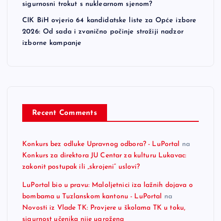
sigurnosni trokut s nuklearnom sjenom?
CIK BiH ovjerio 64 kandidatske liste za Opće izbore
2026: Od sada i zvanično počinje strožiji nadzor
izborne kampanje
Recent Comments
Konkurs bez odluke Upravnog odbora? - LuPortal
na
Konkurs za direktora JU Centar za kulturu Lukavac:
zakonit postupak ili „skrojeni“ uslovi?
LuPortal bio u pravu: Maloljetnici iza lažnih dojava o
bombama u Tuzlanskom kantonu - LuPortal
na
Novosti iz Vlade TK: Provjere u školama TK u toku,
sigurnost učenika nije ugrožena