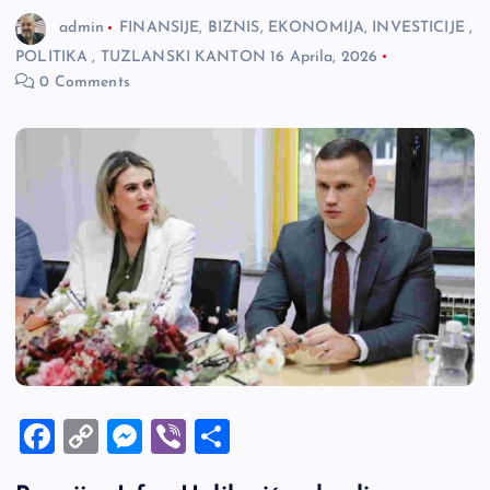
admin
FINANSIJE, BIZNIS, EKONOMIJA, INVESTICIJE
,
POLITIKA
,
TUZLANSKI KANTON
16 Aprila, 2026
0 Comments
F
C
M
Vi
S
a
o
es
b
h