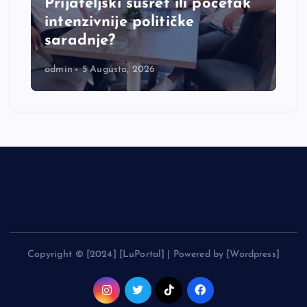
Prijateljski susret ili početak
intenzivnije političke
saradnje?
admin
5 Augusta, 2026
Copyright © [2024] [LuPortal] | Powered by [Wordpress]