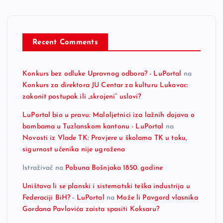
Recent Comments
Konkurs bez odluke Upravnog odbora? - LuPortal
na
Konkurs za direktora JU Centar za kulturu Lukavac:
zakonit postupak ili „skrojeni“ uslovi?
LuPortal bio u pravu: Maloljetnici iza lažnih dojava o
bombama u Tuzlanskom kantonu - LuPortal
na
Novosti iz Vlade TK: Provjere u školama TK u toku,
sigurnost učenika nije ugrožena
Istraživač
na
Pobuna Bošnjaka 1850. godine
Uništava li se planski i sistematski teška industrija u
Federaciji BiH? - LuPortal
na
Može li Pavgord vlasnika
Gordana Pavlovića zaista spasiti Koksaru?