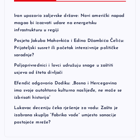
Iran upozorio zaljevske države: Novi američki napad
mogao bi izazvati udare na energetsku
infrastrukturu u regiji
Posjeta Jakuba Mahovkića i Edina Džambića Čeliću:
Prijateljski susret ili početak intenzivnije političke
saradnje?
Poljoprivrednici i lovci udružuju snage u zaštiti
usjeva od šteta divljači
Efendić odgovorio Dodiku: „Bosna i Hercegovina
ima svoje autohtono kulturno naslijeđe, ne može se
izbrisati historija“
Lukavac deceniju čeka rješenje za vodu: Zašto je
izabrana skuplja “Fabrika vode” umjesto sanacije
postojeće mreže?