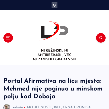
S
k
i
p
t
o
c
o
n
NI REŽIMSKI, NI
t
ANTIREŽIMSKI, VEĆ
e
NEZAVISNI I GRAĐANSKI
n
t
Portal Afirmativa na licu mjesta:
Mehmed nije poginuo u minskom
polju kod Doboja
admin
AKTUELNOSTI
,
BiH
,
CRNA HRONIKA