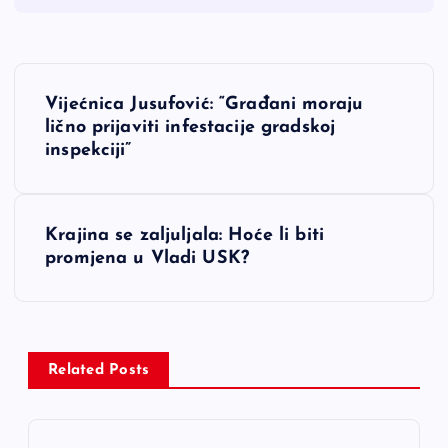
N
Vijećnica Jusufović: “Građani moraju
a
lično prijaviti infestacije gradskoj
inspekciji”
v
i
Krajina se zaljuljala: Hoće li biti
promjena u Vladi USK?
g
a
c
Related Posts
i