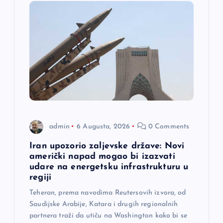
j
a
č
l
a
admin
6 Augusta, 2026
0 Comments
n
Iran upozorio zaljevske države: Novi
a
američki napad mogao bi izazvati
udare na energetsku infrastrukturu u
regiji
k
Teheran, prema navodima Reutersovih izvora, od
a
Saudijske Arabije, Katara i drugih regionalnih
partnera traži da utiču na Washington kako bi se