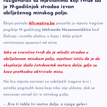
razgovarali sa mještanima koji tvrde da
b
Li
g
je 19-godišnjak stradao izvan
o
n
er
obilježenog minskog polja.
o
k
Ekipa portala
Afirmativa.ba
posjetila je mjesto tragične
k
pogibije 19-godišnjeg
Mehmeda Hasanamidžića
kod
Doboja i snimila okolinu u kojoj i dalje prijeti
smrtonosna opasnost od mina.
Iako se zvanično tvrdi da je mladić stradao u
obilježenom minskom polju, mještani ističu da je do
eksplozije došlo četrdesetak metara dalje, gdje su
koze prethodno aktivirale minu.
Na licu mjesta novinari su zabilježili tragove krvi i
ostatke poginulih koza koje niko nije uklonio, dok se
nesnosan smrad širi iz minskog polja.
– „Evo ti tabla tri metra dalje, a njega geleri