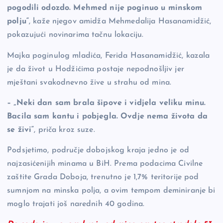
pogodili odozdo. Mehmed nije poginuo u minskom
polju“
, kaže njegov amidža Mehmedalija Hasanamidžić,
pokazujući novinarima tačnu lokaciju.
Majka poginulog mladića, Ferida Hasanamidžić, kazala
je da život u Hodžićima postaje nepodnošljiv jer
mještani svakodnevno žive u strahu od mina.
– „Neki dan sam brala šipove i vidjela veliku minu.
Bacila sam kantu i pobjegla. Ovdje nema života da
se živi“
, priča kroz suze.
Podsjetimo, područje dobojskog kraja jedno je od
najzasićenijih minama u BiH. Prema podacima Civilne
zaštite Grada Doboja, trenutno je 1,7% teritorije pod
sumnjom na minska polja, a ovim tempom deminiranje bi
moglo trajati još narednih 40 godina.