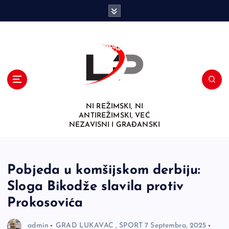
S
k
i
p
t
o
c
o
n
NI REŽIMSKI, NI
t
ANTIREŽIMSKI, VEĆ
e
NEZAVISNI I GRAĐANSKI
n
t
Pobjeda u komšijskom derbiju:
Sloga Bikodže slavila protiv
Prokosovića
admin
GRAD LUKAVAC
,
SPORT
7 Septembra, 2025