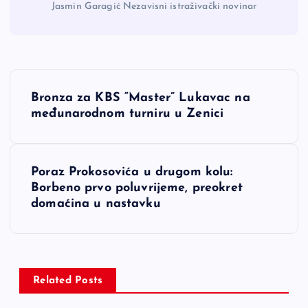
Jasmin Garagić Nezavisni istraživački novinar
N
Bronza za KBS “Master” Lukavac na
a
međunarodnom turniru u Zenici
v
Poraz Prokosovića u drugom kolu:
i
Borbeno prvo poluvrijeme, preokret
domaćina u nastavku
g
a
c
Related Posts