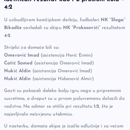
e
y
n
e
4:2
b
Li
g
U uzbudljivom komšijskom derbiju, fudbaleri
NK “Sloga”
o
n
er
Bikodže
savladali su ekipu
NK “Prokosovići”
rezultatom
o
k
4:2
.
k
Strijelci za domaće bili su:
Omerović Imad
(asistencija Herić Ermin)
Ćatić Samed
(asistencija Omerović Imad)
Nukić Aldin
(asistencija Omerović Imad)
Nukić Aldin
(asistencija Hidanović Almir)
Gosti su pokazali daleko bolju igru nego u pripremnim
susretima, a dvaput su u prvom poluvremenu dolazili do
vodstva. Na odmor se otišlo pri rezultatu
1:2
, što je
najavljivalo neizvjesnu utakmicu.
U nastavku, domaća ekipa je izašla odlučnije i sa većom