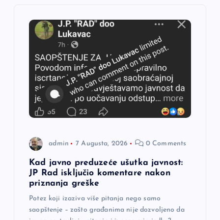
i
j
a
č
l
a
admin
7 Augusta, 2026
0 Comments
n
Kad javno preduzeće ušutka javnost:
a
JP Rad isključio komentare nakon
priznanja greške
k
Potez koji izaziva više pitanja nego samo
saopštenje – zašto građanima nije dozvoljeno da