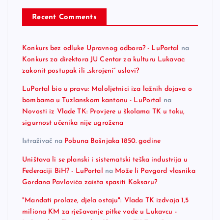
Recent Comments
Konkurs bez odluke Upravnog odbora? - LuPortal
na
Konkurs za direktora JU Centar za kulturu Lukavac:
zakonit postupak ili „skrojeni“ uslovi?
LuPortal bio u pravu: Maloljetnici iza lažnih dojava o
bombama u Tuzlanskom kantonu - LuPortal
na
Novosti iz Vlade TK: Provjere u školama TK u toku,
sigurnost učenika nije ugrožena
Istraživač
na
Pobuna Bošnjaka 1850. godine
Uništava li se planski i sistematski teška industrija u
Federaciji BiH? - LuPortal
na
Može li Pavgord vlasnika
Gordana Pavlovića zaista spasiti Koksaru?
"Mandati prolaze, djela ostaju": Vlada TK izdvaja 1,5
miliona KM za rješavanje pitke vode u Lukavcu -