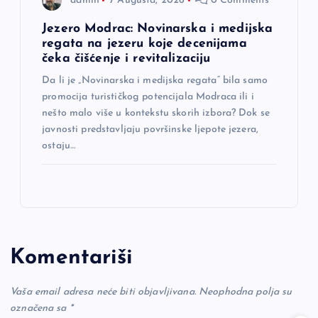
admin
7 Augusta, 2026
0 Comments
Jezero Modrac: Novinarska i medijska
regata na jezeru koje decenijama
čeka čišćenje i revitalizaciju
Da li je „Novinarska i medijska regata“ bila samo
promocija turističkog potencijala Modraca ili i
nešto malo više u kontekstu skorih izbora? Dok se
javnosti predstavljaju površinske ljepote jezera,
ostaju…
Komentariši
Vaša email adresa neće biti objavljivana.
Neophodna polja su
označena sa
*