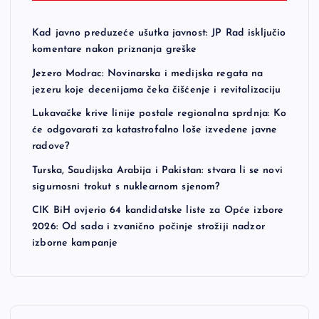
Kad javno preduzeće ušutka javnost: JP Rad isključio
komentare nakon priznanja greške
Jezero Modrac: Novinarska i medijska regata na
jezeru koje decenijama čeka čišćenje i revitalizaciju
Lukavačke krive linije postale regionalna sprdnja: Ko
će odgovarati za katastrofalno loše izvedene javne
radove?
Turska, Saudijska Arabija i Pakistan: stvara li se novi
sigurnosni trokut s nuklearnom sjenom?
CIK BiH ovjerio 64 kandidatske liste za Opće izbore
2026: Od sada i zvanično počinje strožiji nadzor
izborne kampanje