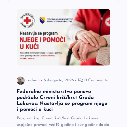
j
a
č
l
a
n
admin
6 Augusta, 2026
0 Comments
a
Federalno ministarstvo ponovo
podržalo Crveni križ/krst Grada
Lukavac: Nastavlja se program njege
k
i pomoći u kući
a
Program koji Crveni križ/krst Grada Lukavac
uspješno provodi već 12 godina i ove godine dobio