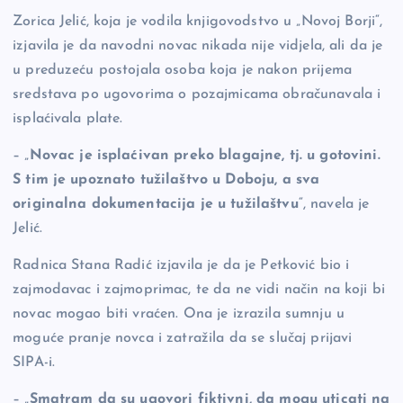
Zorica Jelić, koja je vodila knjigovodstvo u „Novoj Borji“,
izjavila je da navodni novac nikada nije vidjela, ali da je
u preduzeću postojala osoba koja je nakon prijema
sredstava po ugovorima o pozajmicama obračunavala i
isplaćivala plate.
– „
Novac je isplaćivan preko blagajne, tj. u gotovini.
S tim je upoznato tužilaštvo u Doboju, a sva
originalna dokumentacija je u tužilaštvu
“, navela je
Jelić.
Radnica Stana Radić izjavila je da je Petković bio i
zajmodavac i zajmoprimac, te da ne vidi način na koji bi
novac mogao biti vraćen. Ona je izrazila sumnju u
moguće pranje novca i zatražila da se slučaj prijavi
SIPA-i.
– „
Smatram da su ugovori fiktivni, da mogu uticati na