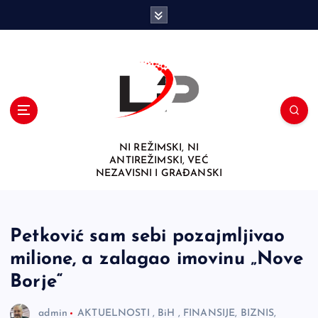
S
k
i
p
t
o
c
o
n
NI REŽIMSKI, NI
t
ANTIREŽIMSKI, VEĆ
e
NEZAVISNI I GRAĐANSKI
n
t
Petković sam sebi pozajmljivao
milione, a zalagao imovinu „Nove
Borje“
admin
AKTUELNOSTI
,
BiH
,
FINANSIJE, BIZNIS,