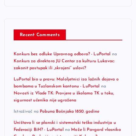
Recent Comments
Konkurs bez odluke Upravnog odbora? - LuPortal
na
Konkurs za direktora JU Centar za kulturu Lukavac:
zakonit postupak ili „skrojeni“ uslovi?
LuPortal bio u pravu: Maloljetnici iza lažnih dojava o
bombama u Tuzlanskom kantonu - LuPortal
na
Novosti iz Vlade TK: Provjere u školama TK u toku,
sigurnost učenika nije ugrožena
Istraživač
na
Pobuna Bošnjaka 1850. godine
Uništava li se planski i sistematski teška industrija u
Federaciji BiH? - LuPortal
na
Može li Pavgord vlasnika