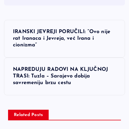
N
IRANSKI JEVREJI PORUČILI: “Ovo nije
a
rat Iranaca i Jevreja, već Irana i
cionizma”
v
i
NAPREDUJU RADOVI NA KLJUČNOJ
TRASI: Tuzla – Sarajevo dobija
g
savremeniju brzu cestu
a
c
Related Posts
i