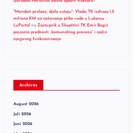
Gordana Pavlovića zaista spasiti Koksaru?
"Mandati prolaze, djela ostaju": Vlada TK izdvaja 1,5
miliona KM za rješavanje pitke vode u Lukavcu -
LuPortal
na
Zastupnik u Skupštini TK Emir Begić
pojasnio prednosti „komunalnog prevoza“ i način
njegovog funkcionisanja
Archives
August 2026
Juli 2026
Juni 2026