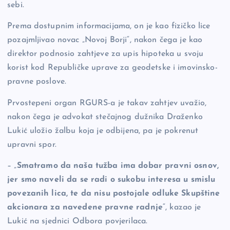
sebi.
Prema dostupnim informacijama, on je kao fizičko lice
pozajmljivao novac „Novoj Borji“, nakon čega je kao
direktor podnosio zahtjeve za upis hipoteka u svoju
korist kod Republičke uprave za geodetske i imovinsko-
pravne poslove.
Prvostepeni organ RGURS-a je takav zahtjev uvažio,
nakon čega je advokat stečajnog dužnika Draženko
Lukić uložio žalbu koja je odbijena, pa je pokrenut
upravni spor.
– „
Smatramo da naša tužba ima dobar pravni osnov,
jer smo naveli da se radi o sukobu interesa u smislu
povezanih lica, te da nisu postojale odluke Skupštine
akcionara za navedene pravne radnje
“, kazao je
Lukić na sjednici Odbora povjerilaca.