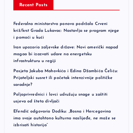
Recent Posts
Federalno ministarstvo ponovo podržalo Crveni
križ/krst Grada Lukavac: Nastavlja se program njege
i pomoći u kući
Iran upozorio zaljevske države: Novi američki napad
mogao bi izazvati udare na energetsku
infrastrukturu u regiji
Posjeta Jakuba Mahovkića i Edina Džambića Čeliću:
Prijateljski susret ili početak intenzivnije političke
saradnje?
Poljoprivrednici i lovci udružuju snage u zaštiti
usjeva od šteta divljači
Efendić odgovorio Dodiku: „Bosna i Hercegovina
ima svoje autohtono kulturno naslijeđe, ne može se
izbrisati historija“