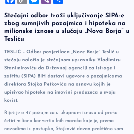
a
o
es
b
h
Stečajni odbor traži uključivanje SIPA-e
c
p
se
er
ar
zbog sumnjivih pozajmica i hipoteka na
e
y
n
e
milionske iznose u slučaju „Nova Borja“ u
b
Li
g
Tesliću
o
n
er
TESLIĆ – Odbor povjerilaca „Nove Borje“ Teslić u
o
k
stečaju naložio je stečajnom upravniku Vladimiru
k
Stanimiroviću da Državnoj agenciji za istrage i
zaštitu (SIPA) BiH dostavi ugovore o pozajmicama
direktora Stojka Petkovića na osnovu kojih je
upisivao hipoteke na imovini preduzeća u svoju
korist.
Riječ je o 47 pozajmica u ukupnom iznosu od preko
četiri miliona konvertibilnih maraka koje je, prema
navodima iz postupka, Stojković davao praktično sam