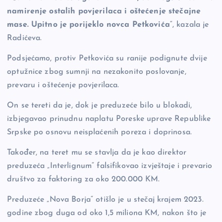
namirenje ostalih povjerilaca i oštećenje stečajne
mase. Upitno je porijeklo novca Petkovića
“, kazala je
Radićeva.
Podsjećamo, protiv Petkovića su ranije podignute dvije
optužnice zbog sumnji na nezakonito poslovanje,
prevaru i oštećenje povjerilaca.
On se tereti da je, dok je preduzeće bilo u blokadi,
izbjegavao prinudnu naplatu Poreske uprave Republike
Srpske po osnovu neisplaćenih poreza i doprinosa.
Također, na teret mu se stavlja da je kao direktor
preduzeća „Interlignum“ falsifikovao izvještaje i prevario
društvo za faktoring za oko 200.000 KM.
Preduzeće „Nova Borja“ otišlo je u stečaj krajem 2023.
godine zbog duga od oko 1,5 miliona KM, nakon što je