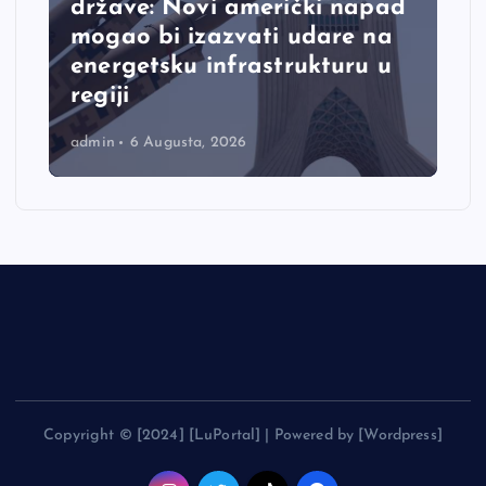
države: Novi američki napad
mogao bi izazvati udare na
energetsku infrastrukturu u
regiji
admin
6 Augusta, 2026
Copyright © [2024] [LuPortal] | Powered by [Wordpress]