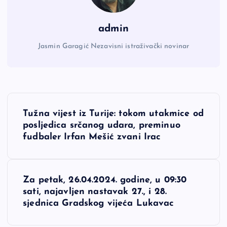
admin
Jasmin Garagić Nezavisni istraživački novinar
N
Tužna vijest iz Turije: tokom utakmice od
a
posljedica srčanog udara, preminuo
fudbaler Irfan Mešić zvani Irac
v
i
Za petak, 26.04.2024. godine, u 09:30
sati, najavljen nastavak 27., i 28.
g
sjednica Gradskog vijeća Lukavac