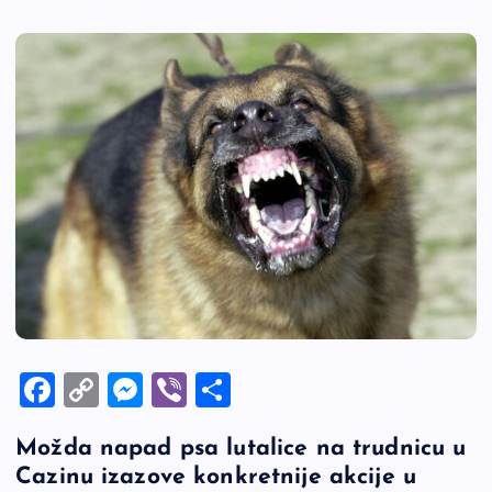
F
C
M
Vi
S
a
o
es
b
h
Možda napad psa lutalice na trudnicu u
c
p
se
er
ar
Cazinu izazove konkretnije akcije u