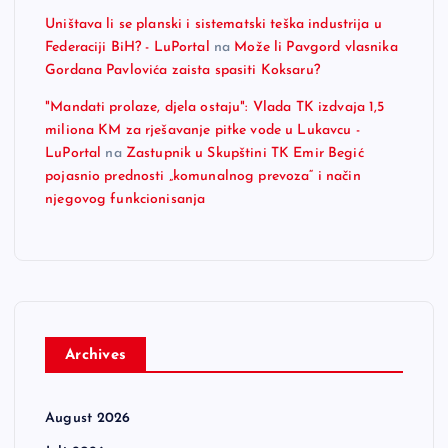
Uništava li se planski i sistematski teška industrija u
Federaciji BiH? - LuPortal
na
Može li Pavgord vlasnika
Gordana Pavlovića zaista spasiti Koksaru?
"Mandati prolaze, djela ostaju": Vlada TK izdvaja 1,5
miliona KM za rješavanje pitke vode u Lukavcu -
LuPortal
na
Zastupnik u Skupštini TK Emir Begić
pojasnio prednosti „komunalnog prevoza“ i način
njegovog funkcionisanja
Archives
August 2026