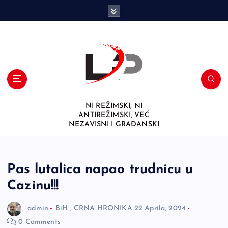
S
k
i
p
t
o
c
o
n
NI REŽIMSKI, NI
t
ANTIREŽIMSKI, VEĆ
e
NEZAVISNI I GRAĐANSKI
n
t
Pas lutalica napao trudnicu u
Cazinu!!!
admin
BiH
,
CRNA HRONIKA
22 Aprila, 2024
0 Comments