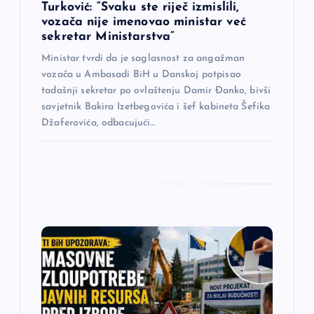
Turković: “Svaku ste riječ izmislili,
vozača nije imenovao ministar već
k
sekretar Ministarstva”
a
Ministar tvrdi da je saglasnost za angažman
vozača u Ambasadi BiH u Danskoj potpisao
tadašnji sekretar po ovlaštenju Damir Đanko, bivši
savjetnik Bakira Izetbegovića i šef kabineta Šefika
Džaferovića, odbacujući…