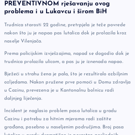
e
y
n
e
PREVENTIVNOM rješavanju ovog
b
Li
g
problema i u Lukavcu i širom BiH
o
n
er
Trudnica starosti 22 godine, pretrpjela je teže povrede
o
k
nakon što ju je napao pas lutalica dok je prolazila kroz
k
naselje Vilenjača.
Prema policijskim izvješzajima, napad se dogodio dok je
trudnica prolazila ulicom, a pas ju je iznenada napao.
Bježeći u strahu žena je pala, što je rezultiralo ozbiljnim
ozljedama. Nakon pružene prve pomoći u Domu zdravlja
u Cazinu, prevezena je u Kantonalnu bolnicu radi
daljnjeg liječenja.
Incident je naglasio problem pasa lutalica u gradu
Cazinu i potrebu za hitnim mjerama radi zaštite
građana, posebno u naseljenim područjima. Broj pasa