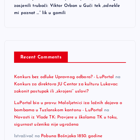
zasjenili trubači: Viktor Orban u Guči tek „odnekle
mi poznat …“ lik u gomili
Recent Comments
Konkurs bez odluke Upravnog odbora? - LuPortal
na
Konkurs za direktora JU Centar za kulturu Lukavac:
zakonit postupak ili „skrojeni“ uslovi?
LuPortal bio u pravu: Maloljetnici iza lažnih dojava o
bombama u Tuzlanskom kantonu - LuPortal
na
Novosti iz Vlade TK: Provjere u školama TK u toku,
sigurnost učenika nije ugrožena
Istraživač
na
Pobuna Bošnjaka 1850. godine