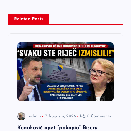
a
c
Related Posts
i
j
a
č
l
a
n
admin
7 Augusta, 2026
0 Comments
a
Konaković opet “pokopio” Biseru