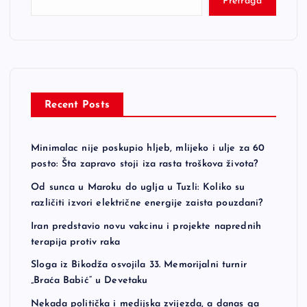
Pretraga
Recent Posts
Minimalac nije poskupio hljeb, mlijeko i ulje za 60
posto: Šta zapravo stoji iza rasta troškova života?
Od sunca u Maroku do uglja u Tuzli: Koliko su
različiti izvori električne energije zaista pouzdani?
Iran predstavio novu vakcinu i projekte naprednih
terapija protiv raka
Sloga iz Bikodža osvojila 33. Memorijalni turnir
„Braća Babić“ u Devetaku
Nekada politička i medijska zvijezda, a danas ga