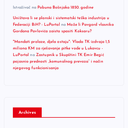
Istraživač
na
Pobuna Bošnjaka 1850. godine
Uništava li se planski i sistematski teška industrija u
Federaciji BiH? - LuPortal
na
Može li Pavgord vlasnika
Gordana Pavlovića zaista spasiti Koksaru?
"Mandati prolaze, djela ostaju": Vlada TK izdvaja 1,5
miliona KM za rješavanje pitke vode u Lukavcu -
LuPortal
na
Zastupnik u Skupštini TK Emir Begić
pojasnio prednosti „komunalnog prevoza“ i način
njegovog funkcionisanja
Archives