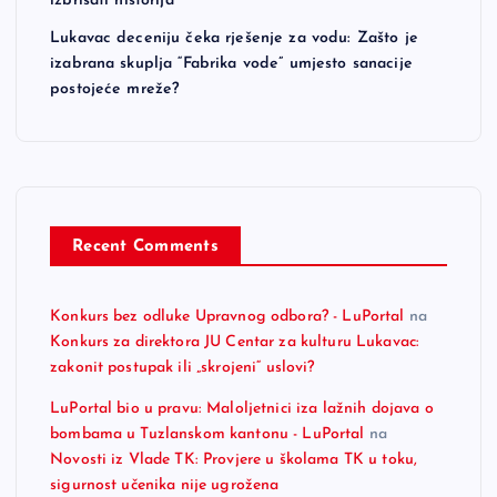
izbrisati historija“
Lukavac deceniju čeka rješenje za vodu: Zašto je
izabrana skuplja “Fabrika vode” umjesto sanacije
postojeće mreže?
Recent Comments
Konkurs bez odluke Upravnog odbora? - LuPortal
na
Konkurs za direktora JU Centar za kulturu Lukavac:
zakonit postupak ili „skrojeni“ uslovi?
LuPortal bio u pravu: Maloljetnici iza lažnih dojava o
bombama u Tuzlanskom kantonu - LuPortal
na
Novosti iz Vlade TK: Provjere u školama TK u toku,
sigurnost učenika nije ugrožena