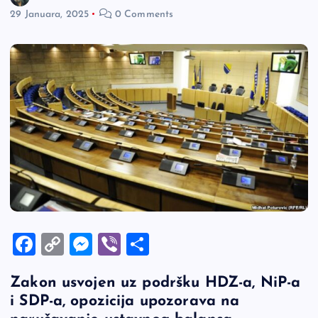
29 Januara, 2025
0 Comments
F
C
M
Vi
S
a
o
es
b
h
Zakon usvojen uz podršku HDZ-a, NiP-a
c
p
se
er
ar
i SDP-a, opozicija upozorava na
e
y
n
e