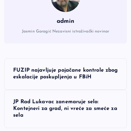
admin
Jasmin Garagić Nezavisni istraživački novinar
N
FUZIP najavljuje pojačane kontrole zbog
a
eskalacije poskupljenja u FBiH
v
JP Rad Lukavac zanemaruje selo:
i
Kontejneri za grad, ni vreće za smeće za
sela
g