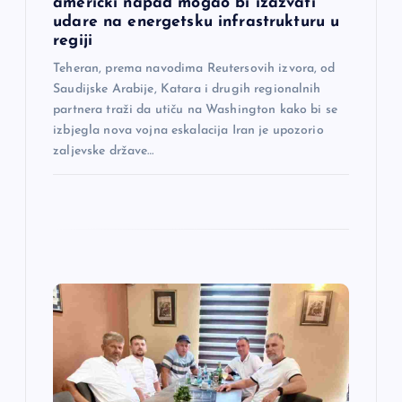
a
američki napad mogao bi izazvati
udare na energetsku infrastrukturu u
regiji
k
Teheran, prema navodima Reutersovih izvora, od
a
Saudijske Arabije, Katara i drugih regionalnih
partnera traži da utiču na Washington kako bi se
izbjegla nova vojna eskalacija Iran je upozorio
zaljevske države…