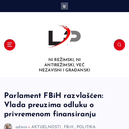
S
k
i
p
t
o
c
o
n
NI REŽIMSKI, NI
t
ANTIREŽIMSKI, VEĆ
e
NEZAVISNI I GRAĐANSKI
n
t
Parlament FBiH razvlašćen:
Vlada preuzima odluku o
privremenom finansiranju
admin
AKTUELNOSTI
,
FBiH
,
POLITIKA