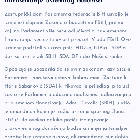
narušavanje ustavnog balansa
b
Li
g
Zastupnički dom Parlamenta Federacije BiH usvojio je
o
n
er
izmjene i dopune Zakona o budžetima FBiH, prema
o
k
kojima Parlament više neće odlučivati o privremenom
k
finansiranju, već će tu ovlast preuzeti Vlada FBiH. Ove
izmjene podržali su zastupnici HDZ-a, NiP-a i SDP-a,
dok su protiv bili SBiH, SDA, DF i dio Naše stranke.
Opozicija je upozorila da se ovim zakonom razvlašćuje
Parlament i narušava ustavni balans moći. Zastupnik
Haris Šabanović (SDA) kritikovao je prijedlog, pitajući
zašto se Parlamentu oduzima nadležnost odlučivanja o
privremenom finansiranju. Admir Čavalić (SBiH) uložio
je amandman kojim je tražio brisanje spornog člana,
ističući da ovakva odluka potiče izbjegavanje
pravovremenog donošenja budžeta i mijenja temeljne
propise bez ustavne osnove, ali amandman nije dobio