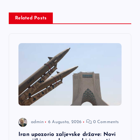
a
c
Related Posts
i
j
a
č
l
a
admin
6 Augusta, 2026
0 Comments
n
Iran upozorio zaljevske države: Novi