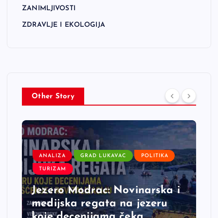
ZANIMLJIVOSTI
ZDRAVLJE I EKOLOGIJA
Other Story
ANALIZA
GRAD LUKAVAC
POLITIKA
TURIZAM
Jezero Modrac: Novinarska i
medijska regata na jezeru
koje decenijama čeka