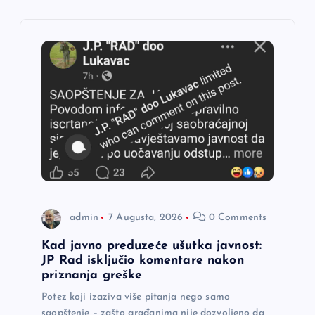
i
j
a
č
l
a
n
admin
7 Augusta, 2026
0 Comments
a
Kad javno preduzeće ušutka javnost:
JP Rad isključio komentare nakon
priznanja greške
k
Potez koji izaziva više pitanja nego samo
saopštenje – zašto građanima nije dozvoljeno da