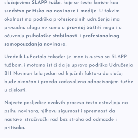
slučajevima
SLAPP tužbi
, koje se često koriste kao
sredstvo pritiska na novinare i medije
. U takvim
okolnostima podrška profesionalnih udruženja ima
presudnu ulogu ne samo u
pravnoj zaštiti
nego i u
očuvanju
psihološke stabilnosti i profesionalnog
samopouzdanja novinara
.
Urednik LuPortala također je imao iskustvo sa SLAPP
tužbom, i motamo istići da je upravo podrška Udruženja
BH Novinari bila jedan od ključnih faktora da slučaj
bude okončan i pravda zadovoljena odbacivanjem tužbe
u cijelosti.
Najveće posljedice ovakvih procesa često ostavljaju na
psihu novinara, njihovu sigurnost i spremnost da
nastave istraživački rad bez straha od odmazde i
pritisaka.