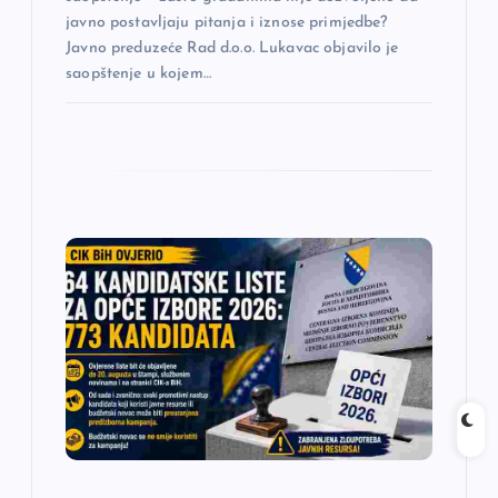
a
javno postavljaju pitanja i iznose primjedbe?
Javno preduzeće Rad d.o.o. Lukavac objavilo je
saopštenje u kojem…