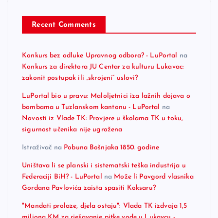
Recent Comments
Konkurs bez odluke Upravnog odbora? - LuPortal
na
Konkurs za direktora JU Centar za kulturu Lukavac:
zakonit postupak ili „skrojeni“ uslovi?
LuPortal bio u pravu: Maloljetnici iza lažnih dojava o
bombama u Tuzlanskom kantonu - LuPortal
na
Novosti iz Vlade TK: Provjere u školama TK u toku,
sigurnost učenika nije ugrožena
Istraživač
na
Pobuna Bošnjaka 1850. godine
Uništava li se planski i sistematski teška industrija u
Federaciji BiH? - LuPortal
na
Može li Pavgord vlasnika
Gordana Pavlovića zaista spasiti Koksaru?
"Mandati prolaze, djela ostaju": Vlada TK izdvaja 1,5
miliona KM za rješavanje pitke vode u Lukavcu -