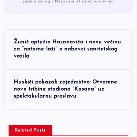
Jasmin Garagić Nezavisni istraživački novinar
N
Žunić optužio Hasanovića i novu većinu
a
za “notorne laži” o nabavci sanitetskog
vozila
v
i
Huskići pokazali zajedništvo: Otvorene
nove tribine stadiona “Kosana” uz
g
spektakularnu proslavu
a
c
Related Posts