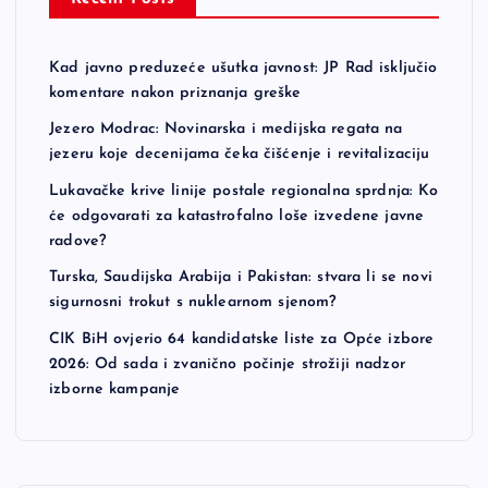
Kad javno preduzeće ušutka javnost: JP Rad isključio
komentare nakon priznanja greške
Jezero Modrac: Novinarska i medijska regata na
jezeru koje decenijama čeka čišćenje i revitalizaciju
Lukavačke krive linije postale regionalna sprdnja: Ko
će odgovarati za katastrofalno loše izvedene javne
radove?
Turska, Saudijska Arabija i Pakistan: stvara li se novi
sigurnosni trokut s nuklearnom sjenom?
CIK BiH ovjerio 64 kandidatske liste za Opće izbore
2026: Od sada i zvanično počinje strožiji nadzor
izborne kampanje