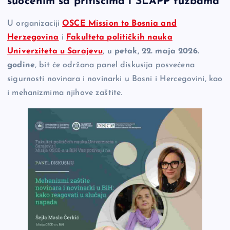
suočenim sa pritiscima i SLAPP tužbama
b
Li
g
U organizaciji
OSCE Mission to Bosnia and
o
n
er
Herzegovina
i
Fakulteta političkih nauka
o
k
Univerziteta u Sarajevu
, u
petak, 22. maja 2026.
k
godine
, bit će održana panel diskusija posvećena
sigurnosti novinara i novinarki u Bosni i Hercegovini, kao
i mehanizmima njihove zaštite.