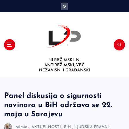
S
k
i
p
t
o
c
o
n
NI REŽIMSKI, NI
t
ANTIREŽIMSKI, VEĆ
e
NEZAVISNI I GRAĐANSKI
n
t
Panel diskusija o sigurnosti
novinara u BiH održava se 22.
maja u Sarajevu
admin
AKTUELNOSTI
,
BiH
,
LJUDSKA PRAVA I