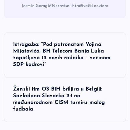
Jasmin Garagić Nezavisni istraživački novinar
N
Istraga.ba: “Pod patronatom Vojina
a
Mijatovića, BH Telecom Banja Luka
zapošljava 12 novih radnika – većinom
v
SDP kadrovi”
i
Ženski tim OS BiH briljira u Belgiji:
g
Savladana Slovačka 2:1 na
međunarodnom CISM turniru malog
a
fudbala
c