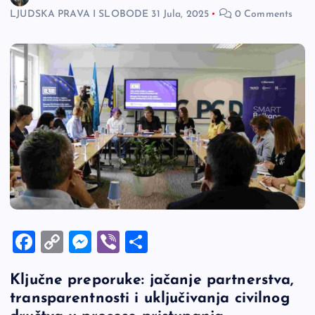
LJUDSKA PRAVA I SLOBODE
31 Jula, 2025
0 Comments
F
C
M
Vi
S
a
o
es
b
h
Ključne preporuke: jačanje partnerstva,
c
p
se
er
ar
transparentnosti i uključivanja civilnog
e
y
n
e