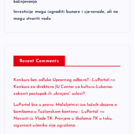
kažnjavanja
Investicije mogu izgraditi bunare i cjevovode, ali ne
mogu stvoriti vodu
Recent Comments
Konkurs bez odluke Upravnog odbora? - LuPortal
na
Konkurs za direktora JU Centar za kulturu Lukavac:
zakonit postupak ili „skrojeni“ uslovi?
LuPortal bio u pravu: Maloljetnici iza lažnih dojava o
bombama u Tuzlanskom kantonu - LuPortal
na
Novosti iz Vlade TK: Provjere u školama TK u toku,
sigurnost učenika nije ugrožena