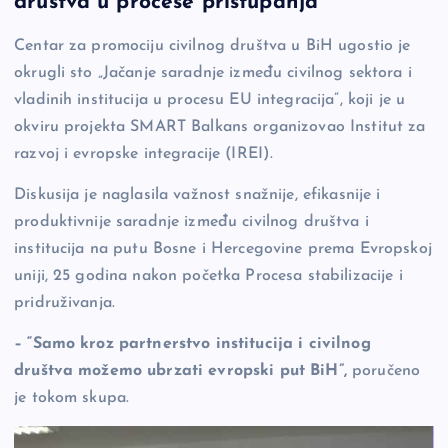
društva u procese pristupanja
b
Li
g
Centar za promociju civilnog društva u BiH ugostio je
o
n
er
okrugli sto „Jačanje saradnje između civilnog sektora i
o
k
vladinih institucija u procesu EU integracija”, koji je u
k
okviru projekta SMART Balkans organizovao Institut za
razvoj i evropske integracije (IREI).
Diskusija je naglasila važnost snažnije, efikasnije i
produktivnije saradnje između civilnog društva i
institucija na putu Bosne i Hercegovine prema Evropskoj
uniji, 25 godina nakon početka Procesa stabilizacije i
pridruživanja.
– “Samo kroz partnerstvo institucija i civilnog
društva možemo ubrzati evropski put BiH”,
poručeno
je tokom skupa.