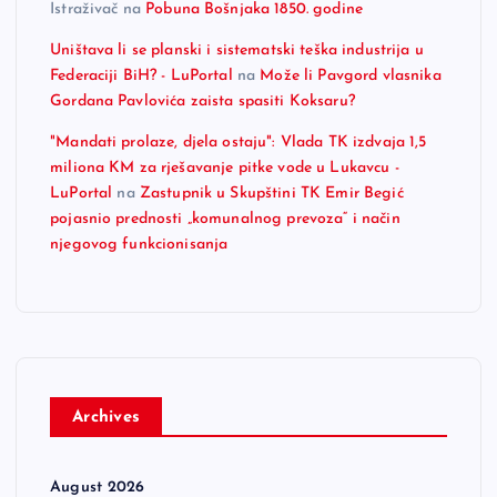
Istraživač
na
Pobuna Bošnjaka 1850. godine
Uništava li se planski i sistematski teška industrija u
Federaciji BiH? - LuPortal
na
Može li Pavgord vlasnika
Gordana Pavlovića zaista spasiti Koksaru?
"Mandati prolaze, djela ostaju": Vlada TK izdvaja 1,5
miliona KM za rješavanje pitke vode u Lukavcu -
LuPortal
na
Zastupnik u Skupštini TK Emir Begić
pojasnio prednosti „komunalnog prevoza“ i način
njegovog funkcionisanja
Archives
August 2026