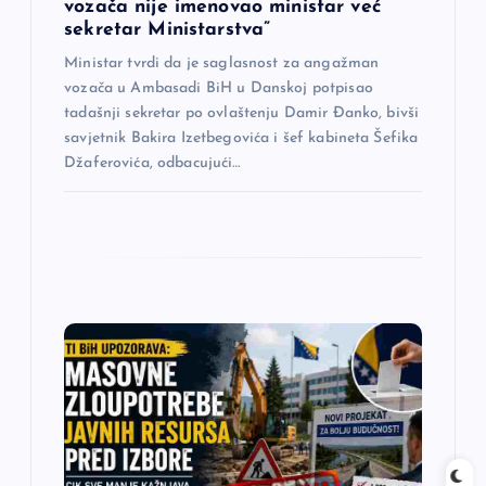
vozača nije imenovao ministar već
a
sekretar Ministarstva”
Ministar tvrdi da je saglasnost za angažman
vozača u Ambasadi BiH u Danskoj potpisao
tadašnji sekretar po ovlaštenju Damir Đanko, bivši
savjetnik Bakira Izetbegovića i šef kabineta Šefika
Džaferovića, odbacujući…