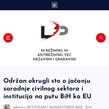
S
k
i
p
t
o
c
o
n
NI REŽIMSKI, NI
t
ANTIREŽIMSKI, VEĆ
e
NEZAVISNI I GRAĐANSKI
n
t
Održan okrugli sto o jačanju
saradnje civilnog sektora i
institucija na putu BiH ka EU
admin
AKTIVIZAM I HUMANITARNI RAD
,
BiH
,