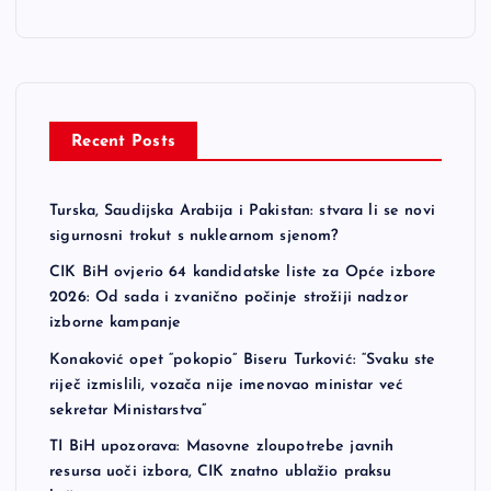
Recent Posts
Turska, Saudijska Arabija i Pakistan: stvara li se novi
sigurnosni trokut s nuklearnom sjenom?
CIK BiH ovjerio 64 kandidatske liste za Opće izbore
2026: Od sada i zvanično počinje strožiji nadzor
izborne kampanje
Konaković opet “pokopio” Biseru Turković: “Svaku ste
riječ izmislili, vozača nije imenovao ministar već
sekretar Ministarstva”
TI BiH upozorava: Masovne zloupotrebe javnih
resursa uoči izbora, CIK znatno ublažio praksu