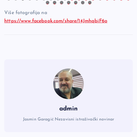
0
1
2
3
4
5
6
7
8
9
0
1
2
3
4
5
Više fotografija na
https://www.facebook.com/share/14JmhqbiF6o
admin
Jasmin Garagić Nezavisni istraživački novinar