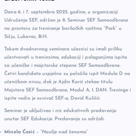
o
n
er
Dana 6. i 7. septembra 2025. godine, u organizaciji
o
k
Udruženja SEF, održan je 8. Seminar SEF Samoodbrane
k
na prostoru za treniranje borilačkih vještina “Park” u
Sižju, Lukavac, BiH.
Tokom dvodnevnog seminara učesnici su imali priliku
učestvovati u treninzima, edukaciji i polaganjima ispita
za učeničke i majstorske stepene SEF Samoodbrane.
Četiri kandidata uspješno su položila ispit Modula D na
učeničkom nivou, dok je Ajdin Karić stekao titulu
Majstora SEF Samoodbrane, Modul A, 1. DAN. Treninge i
ispite vodio je osnivač SEF-a, David Kulišić.
Seminar je uključivao i niz edukativnih predavanja
unutar SEF Edukacije. Predavanja su održali:
Minela Ćosić
– “Nasilje nad ženama”