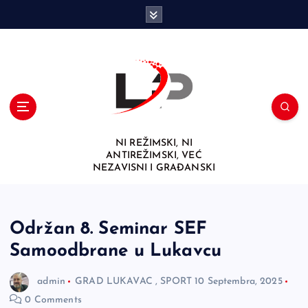
S
k
i
p
t
o
c
o
n
NI REŽIMSKI, NI
t
ANTIREŽIMSKI, VEĆ
e
NEZAVISNI I GRAĐANSKI
n
t
Održan 8. Seminar SEF
Samoodbrane u Lukavcu
admin
GRAD LUKAVAC
,
SPORT
10 Septembra, 2025
0 Comments