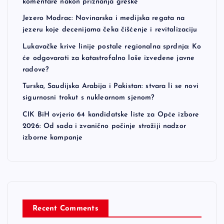
komentare nakon priznanja greške
Jezero Modrac: Novinarska i medijska regata na
jezeru koje decenijama čeka čišćenje i revitalizaciju
Lukavačke krive linije postale regionalna sprdnja: Ko
će odgovarati za katastrofalno loše izvedene javne
radove?
Turska, Saudijska Arabija i Pakistan: stvara li se novi
sigurnosni trokut s nuklearnom sjenom?
CIK BiH ovjerio 64 kandidatske liste za Opće izbore
2026: Od sada i zvanično počinje strožiji nadzor
izborne kampanje
Recent Comments