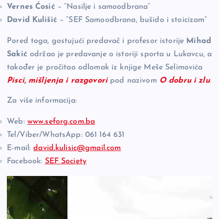
Vernes Ćosić
– “Nasilje i samoodbrana”
David Kulišić
– “SEF Samoodbrana, bušido i stoicizam”
Pored toga, gostujući predavač i profesor istorije
Mihad
Sakić
održao je predavanje o istoriji sporta u Lukavcu, a
također je pročitao odlomak iz knjige Meše Selimovića
Pisci, mišljenja i razgovori
pod nazivom
O dobru i zlu
.
Za više informacija:
Web:
www.seforg.com.ba
Tel/Viber/WhatsApp: 061 164 631
E-mail:
david.kulisic@gmail.com
Facebook:
SEF Society