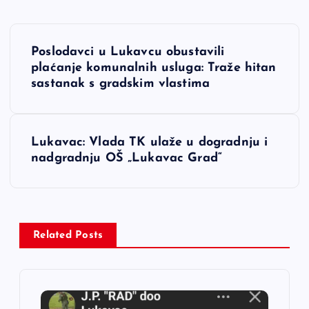
N
Poslodavci u Lukavcu obustavili
a
plaćanje komunalnih usluga: Traže hitan
sastanak s gradskim vlastima
v
i
Lukavac: Vlada TK ulaže u dogradnju i
nadgradnju OŠ „Lukavac Grad“
g
a
c
Related Posts
i