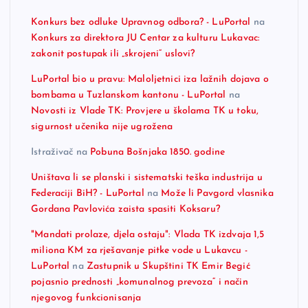
Konkurs bez odluke Upravnog odbora? - LuPortal
na
Konkurs za direktora JU Centar za kulturu Lukavac:
zakonit postupak ili „skrojeni“ uslovi?
LuPortal bio u pravu: Maloljetnici iza lažnih dojava o
bombama u Tuzlanskom kantonu - LuPortal
na
Novosti iz Vlade TK: Provjere u školama TK u toku,
sigurnost učenika nije ugrožena
Istraživač
na
Pobuna Bošnjaka 1850. godine
Uništava li se planski i sistematski teška industrija u
Federaciji BiH? - LuPortal
na
Može li Pavgord vlasnika
Gordana Pavlovića zaista spasiti Koksaru?
"Mandati prolaze, djela ostaju": Vlada TK izdvaja 1,5
miliona KM za rješavanje pitke vode u Lukavcu -
LuPortal
na
Zastupnik u Skupštini TK Emir Begić
pojasnio prednosti „komunalnog prevoza“ i način
njegovog funkcionisanja