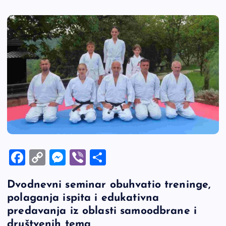
F
C
M
Vi
S
a
o
es
b
h
Dvodnevni seminar obuhvatio treninge,
c
p
se
er
ar
polaganja ispita i edukativna
e
y
n
e
predavanja iz oblasti samoodbrane i
b
Li
g
društvenih tema