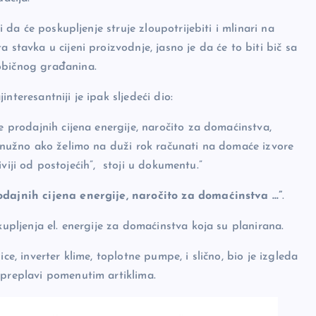
i da će poskupljenje struje zloupotrijebiti i mlinari na
 stavka u cijeni proizvodnje, jasno je da će to biti bič sa
običnog građanina.
nteresantniji je ipak sljedeći dio:
e prodajnih cijena energije, naročito za domaćinstva,
i, nužno ako želimo na duži rok računati na domaće izvore
ljiviji od postojećih”, stoji u dokumentu.”
dajnih cijena energije, naročito za domaćinstva …”
.
kupljenja el. energije za domaćinstva koja su planirana.
ce, inverter klime, toplotne pumpe, i slično, bio je izgleda
 preplavi pomenutim artiklima.