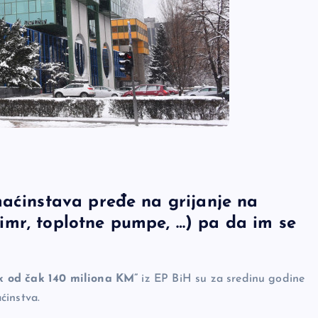
maćinstava pređe na grijanje na
klimr, toplotne pumpe, …) pa da im se
k od čak 140 miliona KM”
iz EP BiH su za sredinu godine
aćinstva.