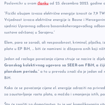
k
Poslovni.hr u svom
članku
od 23. decembra 2023. godine o i
“Fizički obujam izvoza električne energije iznosit će 7,9 
Vrijednost izvoza električne energije iz Bosne i Hercegovi
sjednici Upravnog odbora bosanskohercegovačkog odbora
sustave održanoj u Sarajevu.”
Elem, para se zaradi, ali nesposobnost, kriminal, pljačka,
plate u EP BiH, … biti će namireni iz džepova onih koji niš
Jedan od razloga povećanja cijena struje se nazire iz dije
Granskog kolektivnog ugovora sa SEER-om FBiH, a čiji
planskom periodu.”
a to u prevodu znači da je jedan od r
BiH.
Kako će se povećanje cijene el. energije odraziti na privre
za zaustavljanje rasta plata, a možda i smanjenja istih, pa
Šta će značiti za domaćinstva, tu je već komplikovanija situ