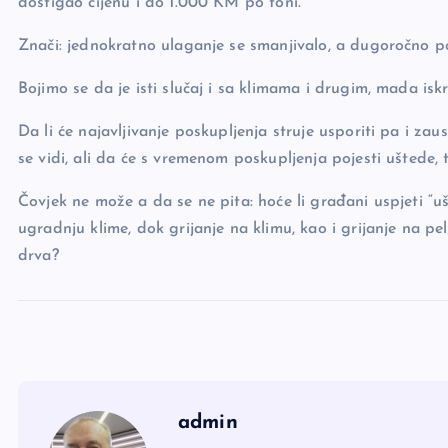
dostigao cijenu i do 1.000 KM po toni.
Znači: jednokratno ulaganje se smanjivalo, a dugoročno p
Bojimo se da je isti slučaj i sa klimama i drugim, mada isk
Da li će najavljivanje poskupljenja struje usporiti pa i z
se vidi, ali da će s vremenom poskupljenja pojesti uštede, 
Čovjek ne može a da se ne pita: hoće li građani uspjeti “u
ugradnju klime, dok grijanje na klimu, kao i grijanje na pe
drva?
admin