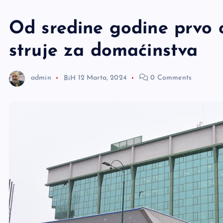
e
r
Od sredine godine prvo 
struje za domaćinstva
admin
BiH
12 Marta, 2024
0 Comments