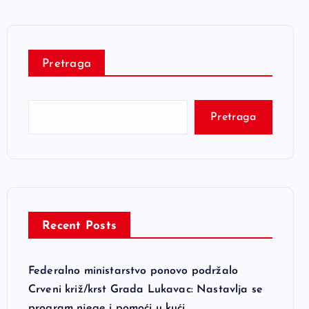
Pretraga
Pretraga
Recent Posts
Federalno ministarstvo ponovo podržalo
Crveni križ/krst Grada Lukavac: Nastavlja se
program njege i pomoći u kući