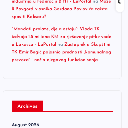
industrija u Federaciji BiH? - LuPortal
na
Može
li Pavgord vlasnika Gordana Pavlovića zaista
spasiti Koksaru?
"Mandati prolaze, djela ostaju": Vlada TK
izdvaja 1,5 miliona KM za rješavanje pitke vode
u Lukavcu - LuPortal
na
Zastupnik u Skupštini
TK Emir Begić pojasnio prednosti „komunalnog
prevoza“ i način njegovog funkcionisanja
Archives
August 2026