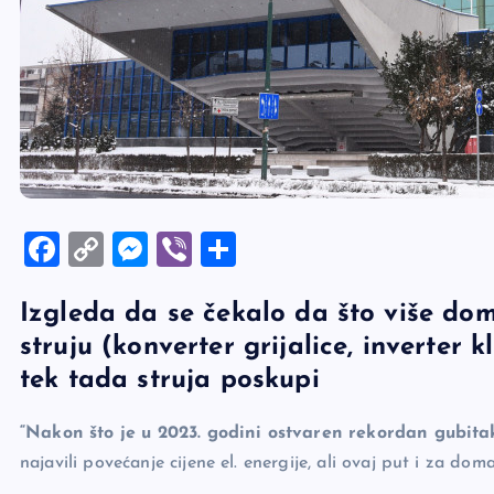
F
C
M
Vi
S
a
o
es
b
h
Izgleda da se čekalo da što više do
c
p
se
er
ar
struju (konverter grijalice, inverter 
e
y
n
e
tek tada struja poskupi
b
Li
g
o
n
er
“Nakon što je u 2023. godini ostvaren rekordan gubita
o
k
najavili povećanje cijene el. energije, ali ovaj put i za dom