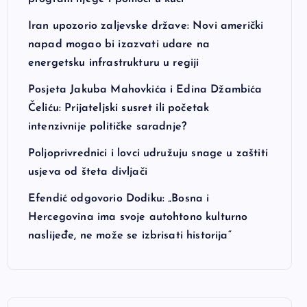
Iran upozorio zaljevske države: Novi američki
napad mogao bi izazvati udare na
energetsku infrastrukturu u regiji
Posjeta Jakuba Mahovkića i Edina Džambića
Čeliću: Prijateljski susret ili početak
intenzivnije političke saradnje?
Poljoprivrednici i lovci udružuju snage u zaštiti
usjeva od šteta divljači
Efendić odgovorio Dodiku: „Bosna i
Hercegovina ima svoje autohtono kulturno
naslijeđe, ne može se izbrisati historija“