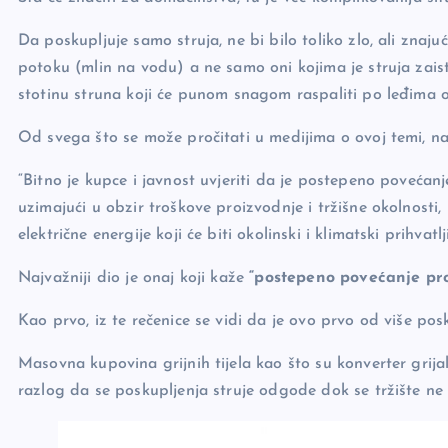
Da poskupljuje samo struja, ne bi bilo toliko zlo, ali znajuć
potoku (mlin na vodu) a ne samo oni kojima je struja zaista
stotinu struna koji će punom snagom raspaliti po leđima 
Od svega što se može pročitati u medijima o ovoj temi, naji
“Bitno je kupce i javnost uvjeriti da je postepeno povećanj
uzimajući u obzir troškove proizvodnje i tržišne okolnost
električne energije koji će biti okolinski i klimatski prihvat
Najvažniji dio je onaj koji kaže
“postepeno povećanje pro
Kao prvo, iz te rečenice se vidi da je ovo prvo od više pos
Masovna kupovina grijnih tijela kao što su konverter grijali
razlog da se poskupljenja struje odgode dok se tržište ne