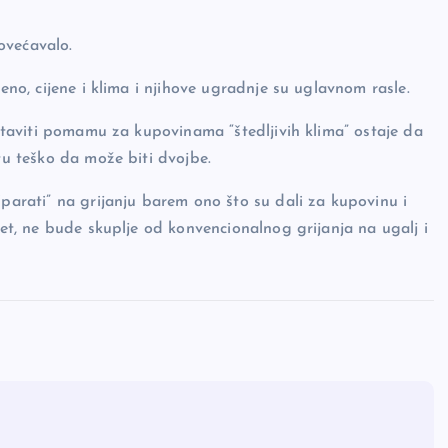
ovećavalo.
reno, cijene i klima i njihove ugradnje su uglavnom rasle.
austaviti pomamu za kupovinama “štedljivih klima” ostaje da
tu teško da može biti dvojbe.
šparati” na grijanju barem ono što su dali za kupovinu i
let, ne bude skuplje od konvencionalnog grijanja na ugalj i