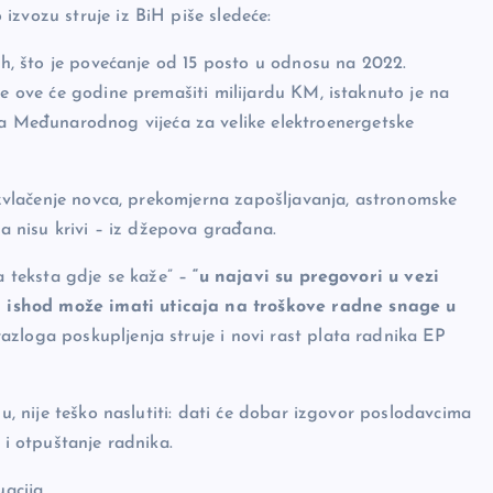
zvozu struje iz BiH piše sledeće:
TWh, što je povećanje od 15 posto u odnosu na 2022.
ne ove će godine premašiti milijardu KM, istaknuto je na
 Međunarodnog vijeća za velike elektroenergetske
 izvlačenje novca, prekomjerna zapošljavanja, astronomske
ta nisu krivi – iz džepova građana.
la teksta gdje se kaže” –
“u najavi su pregovori u vezi
 ishod može imati uticaja na troškove radne snage u
azloga poskupljenja struje i novi rast plata radnika EP
du, nije teško naslutiti: dati će dobar izgovor poslodavcima
 i otpuštanje radnika.
acija.