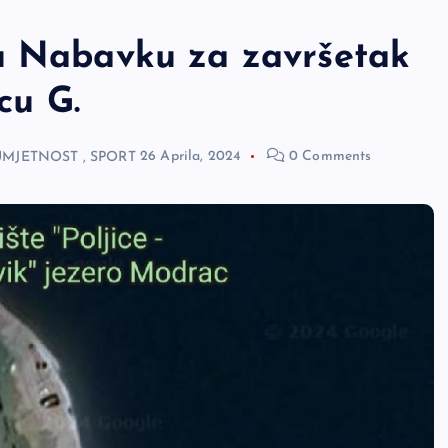
u Nabavku za završetak
cu G.
 UMJETNOST
,
SPORT
26 Aprila, 2024
0 Comments