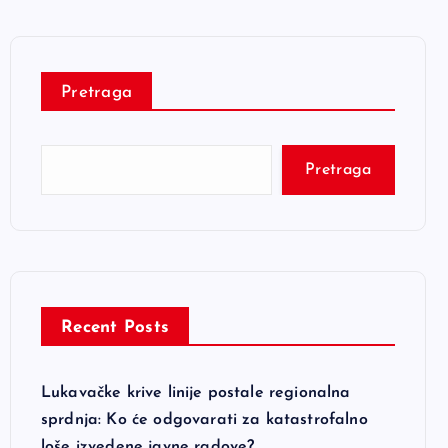
Pretraga
Pretraga
Recent Posts
Lukavačke krive linije postale regionalna
sprdnja: Ko će odgovarati za katastrofalno
loše izvedene javne radove?