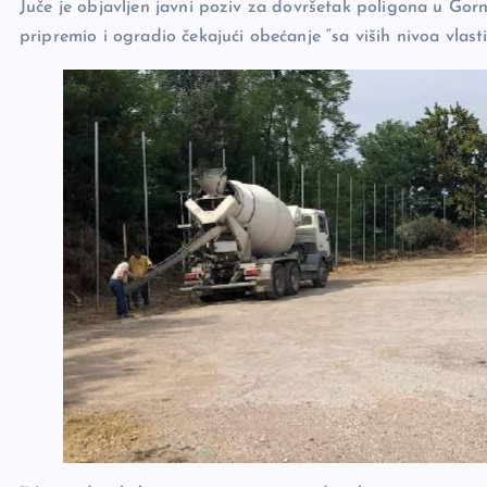
Juče je objavljen javni poziv za dovršetak poligona u Go
o
k
pripremio i ogradio čekajući obećanje “sa viših nivoa vlasti
k