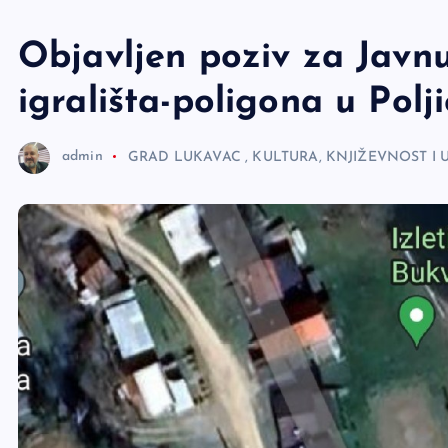
e
r
Objavljen poziv za Javn
igrališta-poligona u Polji
admin
GRAD LUKAVAC
,
KULTURA, KNJIŽEVNOST I