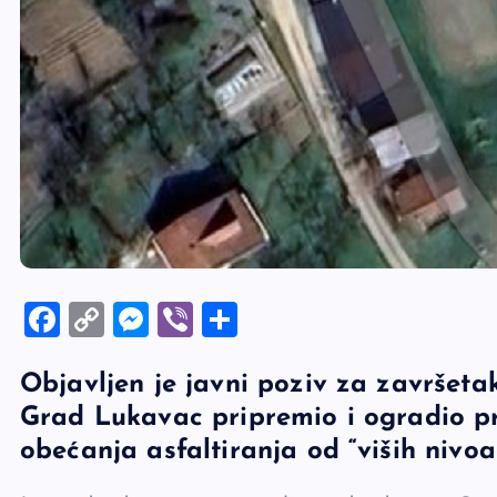
F
C
M
Vi
S
a
o
es
b
h
Objavljen je javni poziv za završetak
c
p
se
er
ar
Grad Lukavac pripremio i ogradio pr
e
y
n
e
obećanja asfaltiranja od “viših nivoa 
b
Li
g
o
n
er