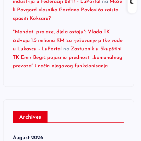
industrija u Federaciji BiH? - LuPortal
na
Može
li Pavgord vlasnika Gordana Pavlovića zaista
spasiti Koksaru?
"Mandati prolaze, djela ostaju": Vlada TK
izdvaja 1,5 miliona KM za rješavanje pitke vode
u Lukavcu - LuPortal
na
Zastupnik u Skupštini
TK Emir Begić pojasnio prednosti „komunalnog
prevoza“ i način njegovog funkcionisanja
Archives
August 2026