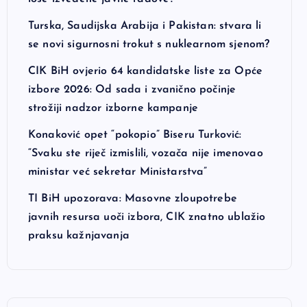
Turska, Saudijska Arabija i Pakistan: stvara li
se novi sigurnosni trokut s nuklearnom sjenom?
CIK BiH ovjerio 64 kandidatske liste za Opće
izbore 2026: Od sada i zvanično počinje
strožiji nadzor izborne kampanje
Konaković opet “pokopio” Biseru Turković:
“Svaku ste riječ izmislili, vozača nije imenovao
ministar već sekretar Ministarstva”
TI BiH upozorava: Masovne zloupotrebe
javnih resursa uoči izbora, CIK znatno ublažio
praksu kažnjavanja