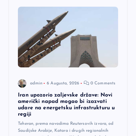
j
a
č
l
a
n
admin
6 Augusta, 2026
0 Comments
a
Iran upozorio zaljevske države: Novi
američki napad mogao bi izazvati
k
udare na energetsku infrastrukturu u
regiji
a
Teheran, prema navodima Reutersovih izvora, od
Saudijske Arabije, Katara i drugih regionalnih