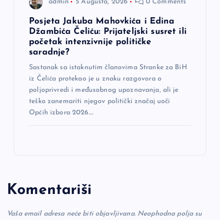
admin
5 Augusta, 2026
0 Comments
Posjeta Jakuba Mahovkića i Edina
Džambića Čeliću: Prijateljski susret ili
početak intenzivnije političke
saradnje?
Sastanak sa istaknutim članovima Stranke za BiH
iz Čelića protekao je u znaku razgovora o
poljoprivredi i međusobnog upoznavanja, ali je
teško zanemariti njegov politički značaj uoči
Općih izbora 2026.…
Komentariši
Vaša email adresa neće biti objavljivana.
Neophodna polja su