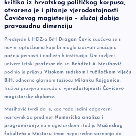
kritika iz hrvatskog političkog korpusa,
e
y
n
e
otvoreno je i pitanje vjerodostojnosti
b
Li
g
Čovićevog magisterija – slučaj dobija
o
n
er
pravosudnu dimenziju
o
k
Predsjednik HDZ-a BiH
Dragan Čović
suočava se s
k
novim optužbama koje bi mogle izazvati značajnu
pažnju javnosti i nadležnih institucija. Umirovljeni
univerzitetski
profesor dr. sc. Behdžet A. Mesihović
podnio je prijavu
Visokom sudskom i tužilačkom vijeću
BiH
, odnosno glavnom tužiocu
Milanku Kajganiću
,
tražeći provjeru navoda o
vjerodostojnosti Čovićeve
magistarske diplome
.
Mesihović tvrdi da je, kao tada jedini odgovorni
nastavnik za predmet
Numerička analiza i
programiranje
na magistarskom studiju
Mašinskog
fakulteta u Mostaru
, imao neposredna saznanja da