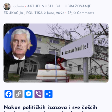
admin
AKTUELNOSTI
,
BiH
,
OBRAZOVANJE I
EDUKACIJA
,
POLITIKA
2 Juna, 2026
0 Comments
F
C
M
Vi
S
a
o
es
b
h
Nakon političkih izazova i sve češćih
c
p
se
er
ar