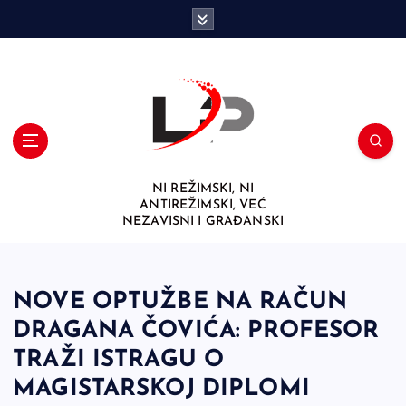
S
k
i
p
t
o
c
o
n
NI REŽIMSKI, NI
t
ANTIREŽIMSKI, VEĆ
e
NEZAVISNI I GRAĐANSKI
n
t
NOVE OPTUŽBE NA RAČUN
DRAGANA ČOVIĆA: PROFESOR
TRAŽI ISTRAGU O
MAGISTARSKOJ DIPLOMI