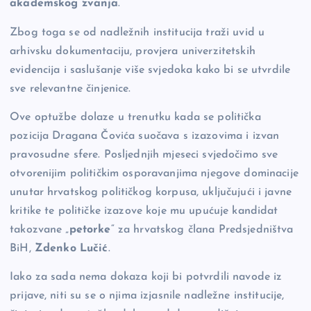
akademskog zvanja
.
Zbog toga se od nadležnih institucija traži uvid u
arhivsku dokumentaciju, provjera univerzitetskih
evidencija i saslušanje više svjedoka kako bi se utvrdile
sve relevantne činjenice.
Ove optužbe dolaze u trenutku kada se politička
pozicija Dragana Čovića suočava s izazovima i izvan
pravosudne sfere. Posljednjih mjeseci svjedočimo sve
otvorenijim političkim osporavanjima njegove dominacije
unutar hrvatskog političkog korpusa, uključujući i javne
kritike te političke izazove koje mu upućuje kandidat
takozvane „
petorke
“ za hrvatskog člana Predsjedništva
BiH,
Zdenko Lučić
.
Iako za sada nema dokaza koji bi potvrdili navode iz
prijave, niti su se o njima izjasnile nadležne institucije,