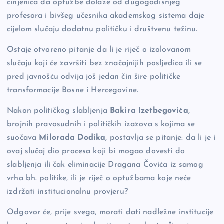
činjenica da optužbe dolaze od dugogodišnjeg
profesora i bivšeg učesnika akademskog sistema daje
cijelom slučaju dodatnu političku i društvenu težinu.
Ostaje otvoreno pitanje da li je riječ o izolovanom
slučaju koji će završiti bez značajnijih posljedica ili se
pred javnošću odvija još jedan čin šire političke
transformacije Bosne i Hercegovine.
Nakon političkog slabljenja
Bakira Izetbegovića
,
brojnih pravosudnih i političkih izazova s kojima se
suočava
Milorada Dodika
, postavlja se pitanje: da li je i
ovaj slučaj dio procesa koji bi mogao dovesti do
slabljenja ili čak eliminacije Dragana Čovića iz samog
vrha bh. politike, ili je riječ o optužbama koje neće
izdržati institucionalnu provjeru?
Odgovor će, prije svega, morati dati nadležne institucije