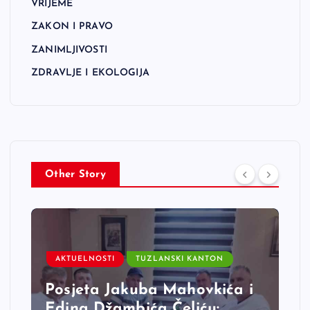
VRIJEME
ZAKON I PRAVO
ZANIMLJIVOSTI
ZDRAVLJE I EKOLOGIJA
Other Story
AKTUELNOSTI
TUZLANSKI KANTON
Posjeta Jakuba Mahovkića i
Edina Džambića Čeliću: