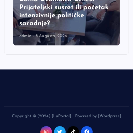
Prijateljski susret ili početak
intenzivnije političke
saradnje?
admin
5 Augusta, 2026
Copyright © [2024] [LuPortal] | Powered by [Wordpress]