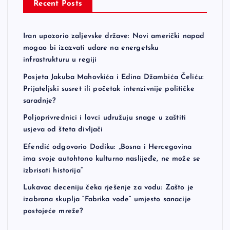
Recent Posts
Iran upozorio zaljevske države: Novi američki napad
mogao bi izazvati udare na energetsku
infrastrukturu u regiji
Posjeta Jakuba Mahovkića i Edina Džambića Čeliću:
Prijateljski susret ili početak intenzivnije političke
saradnje?
Poljoprivrednici i lovci udružuju snage u zaštiti
usjeva od šteta divljači
Efendić odgovorio Dodiku: „Bosna i Hercegovina
ima svoje autohtono kulturno naslijeđe, ne može se
izbrisati historija“
Lukavac deceniju čeka rješenje za vodu: Zašto je
izabrana skuplja “Fabrika vode” umjesto sanacije
postojeće mreže?