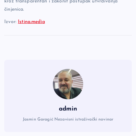
kroz transparentan i zakonit postupak utvrđivanja
činjenica.
Izvor:
Istina.media
admin
Jasmin Garagić Nezavisni istraživački novinar