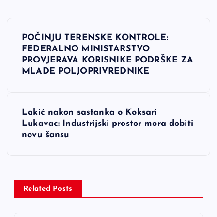
N
POČINJU TERENSKE KONTROLE:
a
FEDERALNO MINISTARSTVO
PROVJERAVA KORISNIKE PODRŠKE ZA
v
MLADE POLJOPRIVREDNIKE
i
Lakić nakon sastanka o Koksari
g
Lukavac: Industrijski prostor mora dobiti
novu šansu
a
c
i
Related Posts