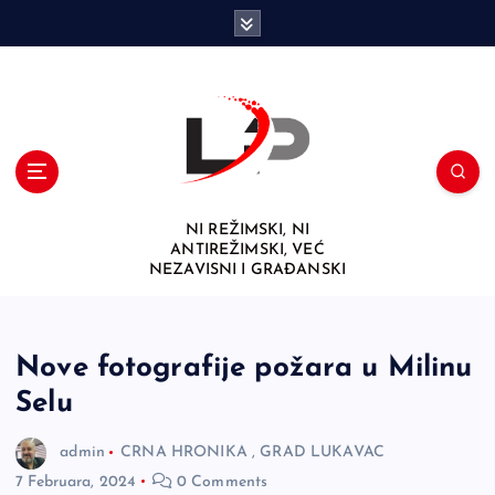
S
k
i
p
t
o
c
o
n
NI REŽIMSKI, NI
t
ANTIREŽIMSKI, VEĆ
e
NEZAVISNI I GRAĐANSKI
n
t
Nove fotografije požara u Milinu
Selu
admin
CRNA HRONIKA
,
GRAD LUKAVAC
7 Februara, 2024
0 Comments