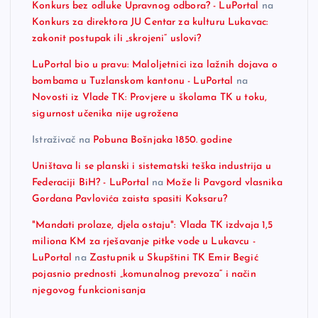
Konkurs bez odluke Upravnog odbora? - LuPortal
na
Konkurs za direktora JU Centar za kulturu Lukavac:
zakonit postupak ili „skrojeni“ uslovi?
LuPortal bio u pravu: Maloljetnici iza lažnih dojava o
bombama u Tuzlanskom kantonu - LuPortal
na
Novosti iz Vlade TK: Provjere u školama TK u toku,
sigurnost učenika nije ugrožena
Istraživač
na
Pobuna Bošnjaka 1850. godine
Uništava li se planski i sistematski teška industrija u
Federaciji BiH? - LuPortal
na
Može li Pavgord vlasnika
Gordana Pavlovića zaista spasiti Koksaru?
"Mandati prolaze, djela ostaju": Vlada TK izdvaja 1,5
miliona KM za rješavanje pitke vode u Lukavcu -
LuPortal
na
Zastupnik u Skupštini TK Emir Begić
pojasnio prednosti „komunalnog prevoza“ i način
njegovog funkcionisanja