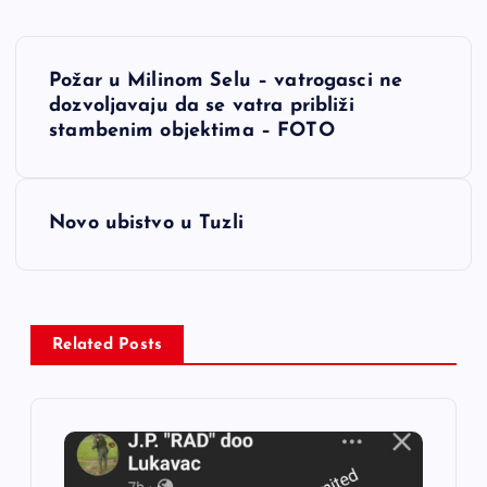
N
Požar u Milinom Selu – vatrogasci ne
a
dozvoljavaju da se vatra približi
stambenim objektima – FOTO
v
i
Novo ubistvo u Tuzli
g
a
Related Posts
c
i