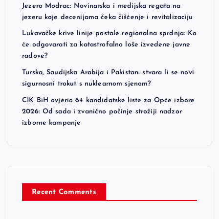
Jezero Modrac: Novinarska i medijska regata na
jezeru koje decenijama čeka čišćenje i revitalizaciju
Lukavačke krive linije postale regionalna sprdnja: Ko
će odgovarati za katastrofalno loše izvedene javne
radove?
Turska, Saudijska Arabija i Pakistan: stvara li se novi
sigurnosni trokut s nuklearnom sjenom?
CIK BiH ovjerio 64 kandidatske liste za Opće izbore
2026: Od sada i zvanično počinje strožiji nadzor
izborne kampanje
Recent Comments