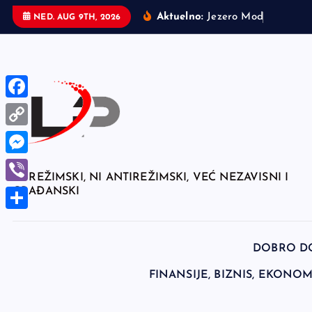
S
Aktuelno:
J
e
z
e
r
o
M
o
d
r
a
c
:
N
o
NED. AUG 9TH, 2026
k
i
p
t
o
F
c
a
C
o
c
n
o
M
e
NI REŽIMSKI, NI ANTIREŽIMSKI, VEĆ NEZAVISNI I
t
p
e
GRAĐANSKI
V
e
b
y
s
i
n
o
S
L
s
t
b
o
h
i
DOBRO D
e
e
k
a
n
FINANSIJE, BIZNIS, EKONOMI
n
r
r
k
g
e