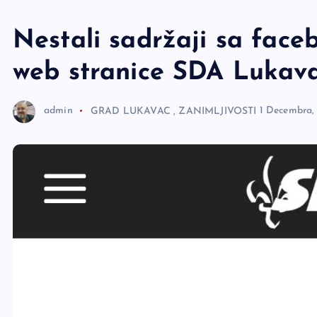
e
r
Nestali sadržaji sa faceb
web stranice SDA Lukav
admin
GRAD LUKAVAC
,
ZANIMLJIVOSTI
1 Decembra,