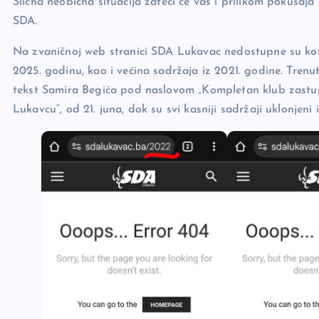
Slična neobična situacija zateći će vas i prilikom pokušaja
SDA.
Na zvaničnoj web stranici SDA Lukavac nedostupne su kom
2025. godinu, kao i većina sadržaja iz 2021. godine. Trenut
tekst Samira Begića pod naslovom „Kompletan klub zastupn
Lukavcu“, od 21. juna, dok su svi kasniji sadržaji uklonjeni i