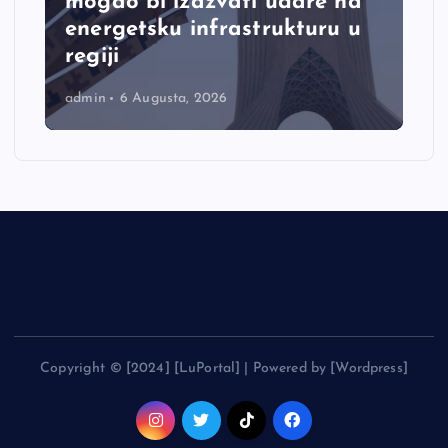
mogao bi izazvati udare na
energetsku infrastrukturu u
regiji
admin
6 Augusta, 2026
Copyright © [2024] [LuPortal] | Powered by [Wordpress]