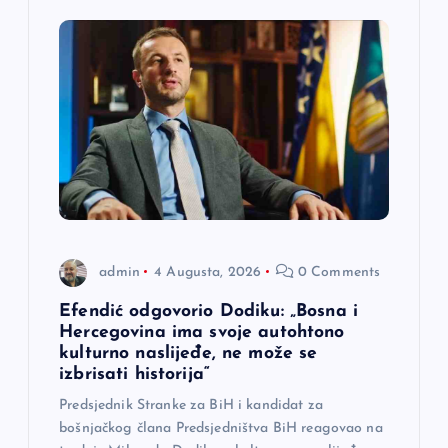
j
a
č
l
a
n
admin
4 Augusta, 2026
0 Comments
a
Efendić odgovorio Dodiku: „Bosna i
Hercegovina ima svoje autohtono
kulturno naslijeđe, ne može se
k
izbrisati historija“
a
Predsjednik Stranke za BiH i kandidat za
bošnjačkog člana Predsjedništva BiH reagovao na