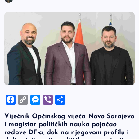
F
C
M
Vi
S
a
o
es
b
h
Vijećnik Općinskog vijeća Novo Sarajevo
c
p
se
er
ar
i magistar političkih nauka pojačao
e
y
n
e
redove DF-a, dok na njegovom profilu i