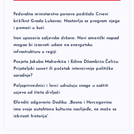
Federalno ministarstvo ponovo podržalo Crveni
križ/krst Grada Lukavac: Nastavlja se program njege
i pomoći u kući
Iran upozorio zaljevske države: Novi američki napad
mogao bi izazvati udare na energetsku
infrastrukturu u regiji
Posjeta Jakuba Mahovkića i Edina Džambića Čeliću:
Prijateljski susret ili početak intenzivnije političke
saradnje?
Poljoprivrednici i lovci udružuju snage u zaštiti
usjeva od šteta divljači
Efendić odgovorio Dodiku: „Bosna i Hercegovina
ima svoje autohtono kulturno naslijeđe, ne može se
izbrisati historija“