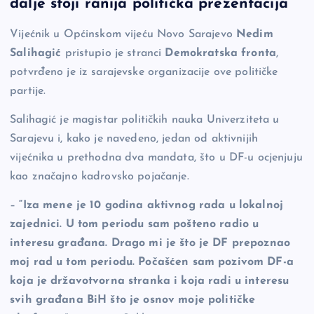
b
Li
g
dalje stoji ranija politička prezentacija
o
n
er
Vijećnik u Općinskom vijeću Novo Sarajevo
Nedim
o
k
Salihagić
pristupio je stranci
Demokratska fronta
,
k
potvrđeno je iz sarajevske organizacije ove političke
partije.
Salihagić je magistar političkih nauka Univerziteta u
Sarajevu i, kako je navedeno, jedan od aktivnijih
vijećnika u prethodna dva mandata, što u DF-u ocjenjuju
kao značajno kadrovsko pojačanje.
–
“Iza mene je 10 godina aktivnog rada u lokalnoj
zajednici. U tom periodu sam pošteno radio u
interesu građana. Drago mi je što je DF prepoznao
moj rad u tom periodu. Počašćen sam pozivom DF-a
koja je državotvorna stranka i koja radi u interesu
svih građana BiH što je osnov moje političke