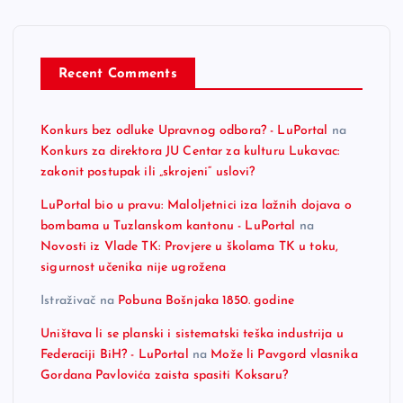
Recent Comments
Konkurs bez odluke Upravnog odbora? - LuPortal
na
Konkurs za direktora JU Centar za kulturu Lukavac:
zakonit postupak ili „skrojeni“ uslovi?
LuPortal bio u pravu: Maloljetnici iza lažnih dojava o
bombama u Tuzlanskom kantonu - LuPortal
na
Novosti iz Vlade TK: Provjere u školama TK u toku,
sigurnost učenika nije ugrožena
Istraživač
na
Pobuna Bošnjaka 1850. godine
Uništava li se planski i sistematski teška industrija u
Federaciji BiH? - LuPortal
na
Može li Pavgord vlasnika
Gordana Pavlovića zaista spasiti Koksaru?