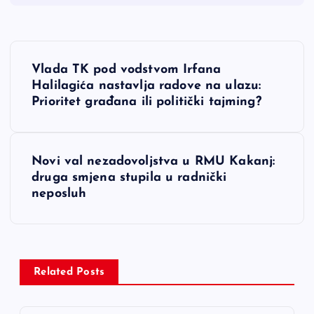
N
Vlada TK pod vodstvom Irfana
a
Halilagića nastavlja radove na ulazu:
Prioritet građana ili politički tajming?
v
i
Novi val nezadovoljstva u RMU Kakanj:
druga smjena stupila u radnički
g
neposluh
a
c
Related Posts
i