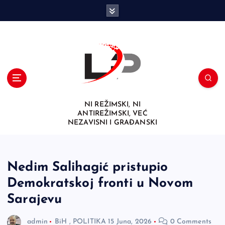
S
k
i
p
t
o
c
o
n
NI REŽIMSKI, NI
t
ANTIREŽIMSKI, VEĆ
e
NEZAVISNI I GRAĐANSKI
n
t
Nedim Salihagić pristupio
Demokratskoj fronti u Novom
Sarajevu
admin
BiH
,
POLITIKA
15 Juna, 2026
0 Comments