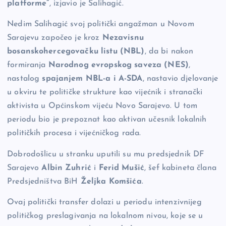
platforme”
, izjavio je Salihagić.
Nedim Salihagić svoj politički angažman u Novom
Sarajevu započeo je kroz
Nezavisnu
bosanskohercegovačku listu (NBL)
, da bi nakon
formiranja
Narodnog evropskog saveza (NES)
,
nastalog
spajanjem NBL-a i A-SDA
, nastavio djelovanje
u okviru te političke strukture kao vijećnik i stranački
aktivista u Općinskom vijeću Novo Sarajevo. U tom
periodu bio je prepoznat kao aktivan učesnik lokalnih
političkih procesa i vijećničkog rada.
Dobrodošlicu u stranku uputili su mu predsjednik DF
Sarajevo
Albin Zuhrić
i
Ferid Mušić
, šef kabineta člana
Predsjedništva BiH
Željka Komšića
.
Ovaj politički transfer dolazi u periodu intenzivnijeg
političkog preslagivanja na lokalnom nivou, koje se u