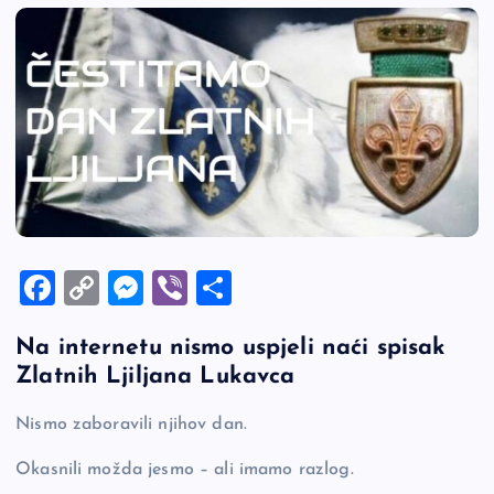
F
C
M
Vi
S
a
o
es
b
h
Na internetu nismo uspjeli naći spisak
c
p
se
er
ar
Zlatnih Ljiljana Lukavca
e
y
n
e
b
Li
g
Nismo zaboravili njihov dan.
o
n
er
Okasnili možda jesmo – ali imamo razlog.