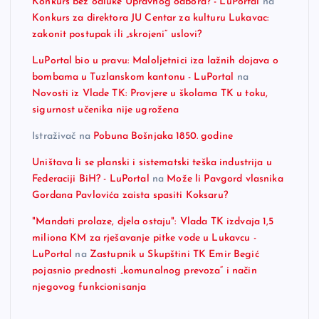
Konkurs bez odluke Upravnog odbora? - LuPortal
na
Konkurs za direktora JU Centar za kulturu Lukavac:
zakonit postupak ili „skrojeni“ uslovi?
LuPortal bio u pravu: Maloljetnici iza lažnih dojava o
bombama u Tuzlanskom kantonu - LuPortal
na
Novosti iz Vlade TK: Provjere u školama TK u toku,
sigurnost učenika nije ugrožena
Istraživač
na
Pobuna Bošnjaka 1850. godine
Uništava li se planski i sistematski teška industrija u
Federaciji BiH? - LuPortal
na
Može li Pavgord vlasnika
Gordana Pavlovića zaista spasiti Koksaru?
"Mandati prolaze, djela ostaju": Vlada TK izdvaja 1,5
miliona KM za rješavanje pitke vode u Lukavcu -
LuPortal
na
Zastupnik u Skupštini TK Emir Begić
pojasnio prednosti „komunalnog prevoza“ i način
njegovog funkcionisanja