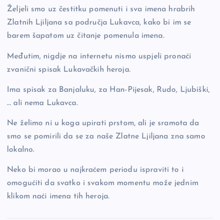
o
k
Željeli smo uz čestitku pomenuti i sva imena hrabrih
k
Zlatnih Ljiljana sa područja Lukavca, kako bi im se
barem šapatom uz čitanje pomenula imena.
Međutim, nigdje na internetu nismo uspjeli pronaći
zvanični spisak Lukavačkih heroja.
Ima spisak za Banjaluku, za Han-Pijesak, Rudo, Ljubiški,
… ali nema Lukavca.
Ne želimo ni u koga upirati prstom, ali je sramota da
smo se pomirili da se za naše Zlatne Ljiljana zna samo
lokalno.
Neko bi morao u najkraćem periodu ispraviti to i
omogućiti da svatko i svakom momentu može jednim
klikom naći imena tih heroja.