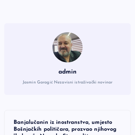
admin
Jasmin Garagić Nezavisni istraživački novinar
N
Banjalučanin iz inostranstva, umjesto
a
Bošnjačkih političara, prozvao njihovog