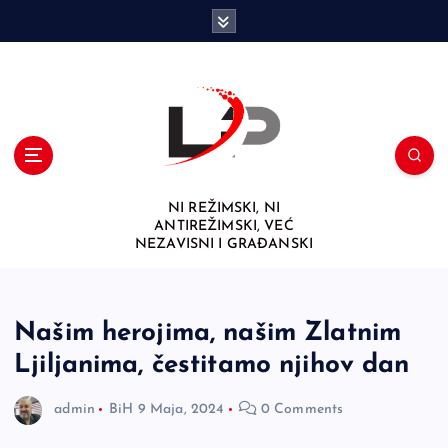
S
k
i
p
t
o
c
o
n
NI REŽIMSKI, NI
t
ANTIREŽIMSKI, VEĆ
e
NEZAVISNI I GRAĐANSKI
n
t
Našim herojima, našim Zlatnim
Ljiljanima, čestitamo njihov dan
admin
BiH
9 Maja, 2024
0 Comments