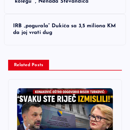
“kolegu” , Nenada Stevandića
v
i
IRB „pogurala“ Dukića sa 3,5 miliona KM
da joj vrati dug
g
a
c
Related Posts
i
j
a
č