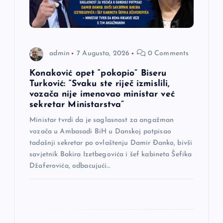
l
a
admin
7 Augusta, 2026
0 Comments
n
Konaković opet “pokopio” Biseru
a
Turković: “Svaku ste riječ izmislili,
vozača nije imenovao ministar već
sekretar Ministarstva”
k
Ministar tvrdi da je saglasnost za angažman
a
vozača u Ambasadi BiH u Danskoj potpisao
tadašnji sekretar po ovlaštenju Damir Đanko, bivši
savjetnik Bakira Izetbegovića i šef kabineta Šefika
Džaferovića, odbacujući…