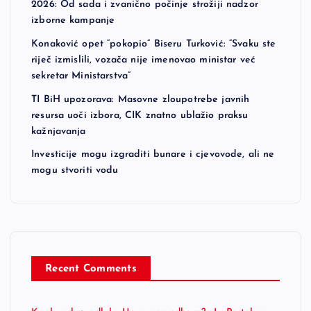
2026: Od sada i zvanično počinje strožiji nadzor
izborne kampanje
Konaković opet “pokopio” Biseru Turković: “Svaku ste
riječ izmislili, vozača nije imenovao ministar već
sekretar Ministarstva”
TI BiH upozorava: Masovne zloupotrebe javnih
resursa uoči izbora, CIK znatno ublažio praksu
kažnjavanja
Investicije mogu izgraditi bunare i cjevovode, ali ne
mogu stvoriti vodu
Recent Comments