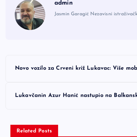
admin
Jasmin Garagić Nezavisni istraživačk
N
Novo vozilo za Crveni križ Lukavac: Više mob
a
v
Lukavčanin Azur Hanić nastupio na Balkans
i
g
Related Posts