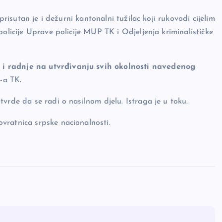
prisutan je i dežurni kantonalni tužilac koji rukovodi cijelim
olicije Uprave policije MUP TK i Odjeljenja kriminalističke
 i radnje na utvrđivanju svih okolnosti navedenog
P-a TK
.
vrde da se radi o nasilnom djelu. Istraga je u toku.
vratnica srpske nacionalnosti.