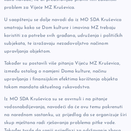
problem za Vijeće MZ Kruševica.
U saopštenju se dalje navodi da iz MO SDA Kruševica
smatraju kako se Dom kulture i imovina MZ trebaju
koristiti za potrebe svih građana, udruženja i političkih
subjekata, te izražavaju nezadovoljstvo načinom
upravljanja objektom.
Također su postavili više pitanja Vijeću MZ Kruševica,
između ostalog o namjeni Doma kulture, načinu
upravljanja i finansijskim efektima korištenja objekta
tokom mandata aktuelnog rukovodstva.
Iz MO SDA Kruševica su se osvrnuli i na pitanje
vodosnabdijevanja, navodeći da će ovu temu pokrenuti
na narednom sastanku, uz prijedlog da se organizuje širi
skup mještana radi rješavanja problema pitke vode.
Također tvrde da raniji prijedlozi za održavanje zbora