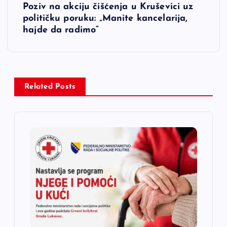
i
Poziv na akciju čišćenja u Kruševici uz
političku poruku: „Manite kancelarija,
g
hajde da radimo“
a
c
Related Posts
i
j
a
č
l