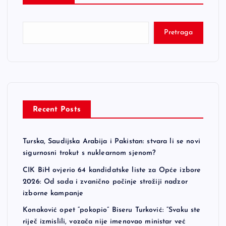
Pretraga
Recent Posts
Turska, Saudijska Arabija i Pakistan: stvara li se novi
sigurnosni trokut s nuklearnom sjenom?
CIK BiH ovjerio 64 kandidatske liste za Opće izbore
2026: Od sada i zvanično počinje strožiji nadzor
izborne kampanje
Konaković opet “pokopio” Biseru Turković: “Svaku ste
riječ izmislili, vozača nije imenovao ministar već