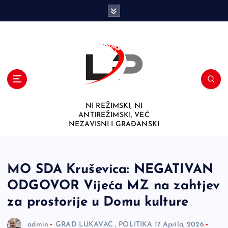
S
k
i
p
t
o
c
o
n
NI REŽIMSKI, NI
t
ANTIREŽIMSKI, VEĆ
e
NEZAVISNI I GRAĐANSKI
n
t
MO SDA Kruševica: NEGATIVAN
ODGOVOR Vijeća MZ na zahtjev
za prostorije u Domu kulture
admin
GRAD LUKAVAC
,
POLITIKA
17 Aprila, 2026