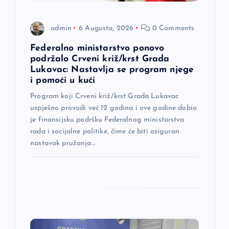
a
n
admin
6 Augusta, 2026
0 Comments
a
Federalno ministarstvo ponovo
podržalo Crveni križ/krst Grada
Lukavac: Nastavlja se program njege
k
i pomoći u kući
a
Program koji Crveni križ/krst Grada Lukavac
uspješno provodi već 12 godina i ove godine dobio
je finansijsku podršku Federalnog ministarstva
rada i socijalne politike, čime će biti osiguran
nastavak pružanja…