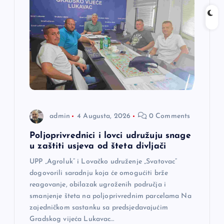
admin
4 Augusta, 2026
0 Comments
Poljoprivrednici i lovci udružuju snage
u zaštiti usjeva od šteta divljači
UPP „Agroluk“ i Lovačko udruženje „Svatovac“
dogovorili saradnju koja će omogućiti brže
reagovanje, obilazak ugroženih područja i
smanjenje šteta na poljoprivrednim parcelama Na
zajedničkom sastanku sa predsjedavajućim
Gradskog vijeća Lukavac…