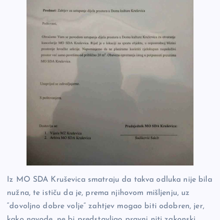
Iz MO SDA Kruševica smatraju da takva odluka nije bila
nužna, te ističu da je, prema njihovom mišljenju, uz
“dovoljno dobre volje” zahtjev mogao biti odobren, jer,
kako navode, ne bi predstavljao pravni niti zakonski