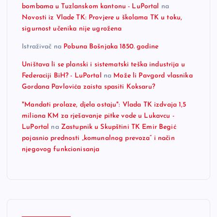
bombama u Tuzlanskom kantonu - LuPortal
na
Novosti iz Vlade TK: Provjere u školama TK u toku,
sigurnost učenika nije ugrožena
Istraživač
na
Pobuna Bošnjaka 1850. godine
Uništava li se planski i sistematski teška industrija u
Federaciji BiH? - LuPortal
na
Može li Pavgord vlasnika
Gordana Pavlovića zaista spasiti Koksaru?
"Mandati prolaze, djela ostaju": Vlada TK izdvaja 1,5
miliona KM za rješavanje pitke vode u Lukavcu -
LuPortal
na
Zastupnik u Skupštini TK Emir Begić
pojasnio prednosti „komunalnog prevoza“ i način
njegovog funkcionisanja