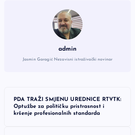
admin
Jasmin Garagić Nezavisni istraživački novinar
N
PDA TRAŽI SMJENU UREDNICE RTVTK:
a
Optužbe za političku pristrasnost i
kršenje profesionalnih standarda
v