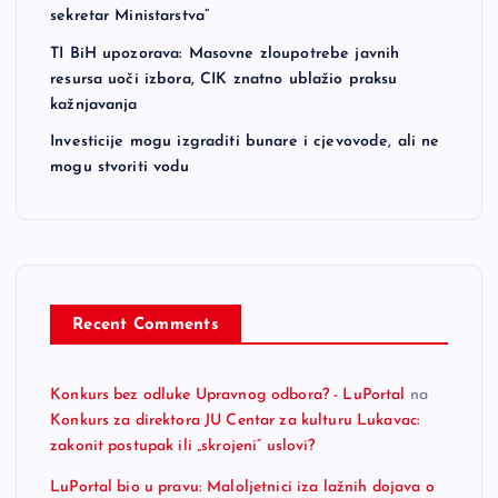
sekretar Ministarstva”
TI BiH upozorava: Masovne zloupotrebe javnih
resursa uoči izbora, CIK znatno ublažio praksu
kažnjavanja
Investicije mogu izgraditi bunare i cjevovode, ali ne
mogu stvoriti vodu
Recent Comments
Konkurs bez odluke Upravnog odbora? - LuPortal
na
Konkurs za direktora JU Centar za kulturu Lukavac:
zakonit postupak ili „skrojeni“ uslovi?
LuPortal bio u pravu: Maloljetnici iza lažnih dojava o