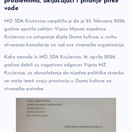
problemima, uključujući i pitanje pitke
b
Li
g
vode
o
n
er
MO SDA Kruševica saopštila je da je 23. februara 2026.
o
k
godine uputila zahtjev Vijeću Mjesne zajednice
k
Kruševica za ustupanje dijela Doma kulture, u svrhu
otvaranja kancelarije za rad ove stranačke organizacije.
Kako navode iz MO SDA Kruševica, 16. aprila 2026.
godine dobili su negativan odgovor Vijeća MZ
Kruševica, uz obrazloženje da nijedna politička stranka
ne može imati svoju prostoriju u Domu kulture za
stranačke potrebe.