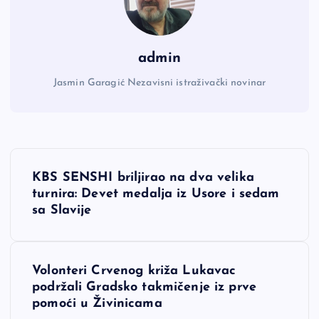
admin
Jasmin Garagić Nezavisni istraživački novinar
N
KBS SENSHI briljirao na dva velika
a
turnira: Devet medalja iz Usore i sedam
sa Slavije
v
i
Volonteri Crvenog križa Lukavac
podržali Gradsko takmičenje iz prve
g
pomoći u Živinicama