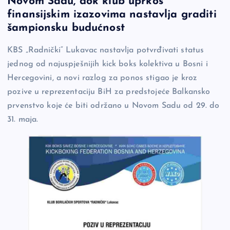
Novom Sadu, dok klub uprkos
b
Li
g
finansijskim izazovima nastavlja graditi
o
n
er
šampionsku budućnost
o
k
KBS „Radnički“ Lukavac nastavlja potvrđivati status
k
jednog od najuspješnijih kick boks kolektiva u Bosni i
Hercegovini, a novi razlog za ponos stigao je kroz
pozive u reprezentaciju BiH za predstojeće Balkansko
prvenstvo koje će biti održano u Novom Sadu od 29. do
31. maja.