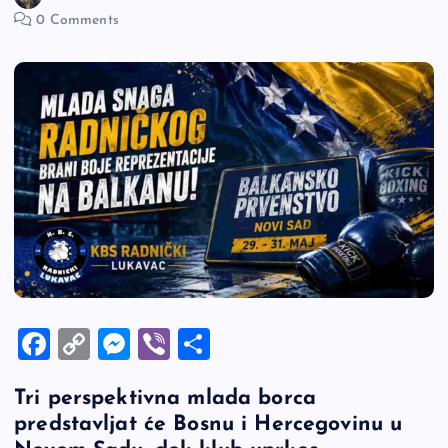
0 Comments
F
C
M
Vi
S
a
o
es
b
h
Tri perspektivna mlada borca
c
p
se
er
ar
predstavljat će Bosnu i Hercegovinu u
e
y
n
e