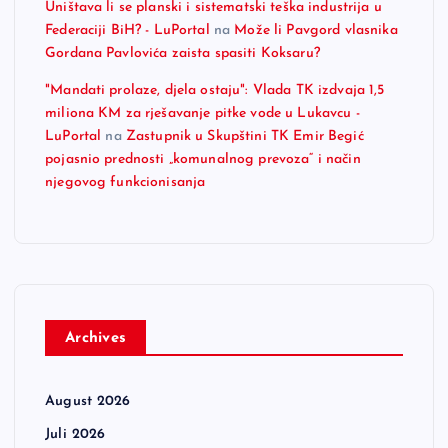
Uništava li se planski i sistematski teška industrija u
Federaciji BiH? - LuPortal
na
Može li Pavgord vlasnika
Gordana Pavlovića zaista spasiti Koksaru?
"Mandati prolaze, djela ostaju": Vlada TK izdvaja 1,5
miliona KM za rješavanje pitke vode u Lukavcu -
LuPortal
na
Zastupnik u Skupštini TK Emir Begić
pojasnio prednosti „komunalnog prevoza“ i način
njegovog funkcionisanja
Archives
August 2026
Juli 2026