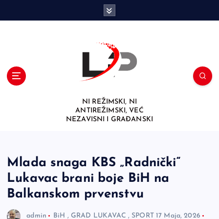
S
k
i
p
t
o
c
o
n
NI REŽIMSKI, NI
t
ANTIREŽIMSKI, VEĆ
e
NEZAVISNI I GRAĐANSKI
n
t
Mlada snaga KBS „Radnički“
Lukavac brani boje BiH na
Balkanskom prvenstvu
admin
BiH
,
GRAD LUKAVAC
,
SPORT
17 Maja, 2026