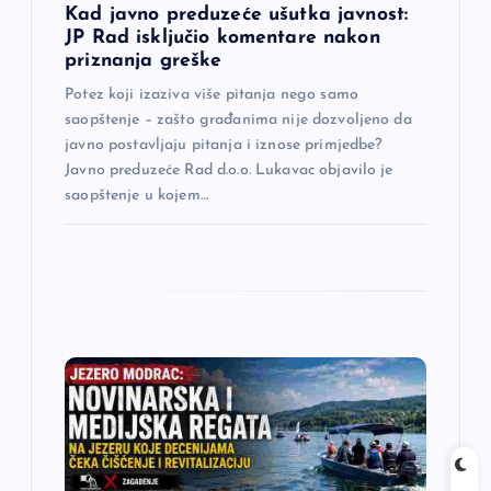
a
Kad javno preduzeće ušutka javnost:
JP Rad isključio komentare nakon
priznanja greške
k
Potez koji izaziva više pitanja nego samo
a
saopštenje – zašto građanima nije dozvoljeno da
javno postavljaju pitanja i iznose primjedbe?
Javno preduzeće Rad d.o.o. Lukavac objavilo je
saopštenje u kojem…