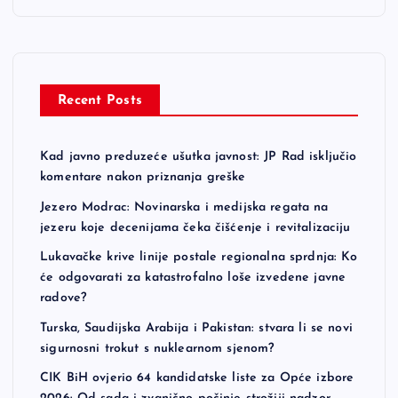
Recent Posts
Kad javno preduzeće ušutka javnost: JP Rad isključio
komentare nakon priznanja greške
Jezero Modrac: Novinarska i medijska regata na
jezeru koje decenijama čeka čišćenje i revitalizaciju
Lukavačke krive linije postale regionalna sprdnja: Ko
će odgovarati za katastrofalno loše izvedene javne
radove?
Turska, Saudijska Arabija i Pakistan: stvara li se novi
sigurnosni trokut s nuklearnom sjenom?
CIK BiH ovjerio 64 kandidatske liste za Opće izbore