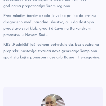
godinama prepoznatljiv širom regiona.
Pred mladim borcima sada je velika prilika da steknu
dragocjeno međunarodno iskustvo, ali i da dostojno
predstave svoj klub, grad i državu na Balkanskom
prvenstvu u Novom Sadu.
KBS „Radnički“ još jednom potvrđuje da, bez obzira na
prepreke, nastavlja stvarati nove generacije šampiona i
sportista koji s ponosom nose grb Bosne i Hercegovine.