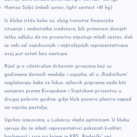
Hamza Suljić (mlađi junior, light contact +81 kg)
Iz kluba ističu kako su, zbog trenutne finansijske
situacije i nedostatka sredstava, bili primorani donijeti
tešku odluku da na prvenstvo otputuje mlađi sastav, dok
će neki od najiskusnijih i najtrofejnijih reprezentativaca
ovaj put ostati bez nastupa.
Riječ je o višestrukim državnim prvacima koji su
godinama donosili medalje i uspjehe, ali u „Radničkom“
naglašavaju kako će fokus njihovih priprema sada biti
usmjeren prema Evropskom i Svjetskom prvenstvu u
drugoj polovini godine, gdje klub ponovo planira napad
na najviša postolja.
Uprkos izazovima, u Lukavcu vlada optimizam. U klubu
vjeruju da će mladi reprezentativci pokazati kvalitet,
borbenost i srce po kojem je KBS „Radnički“ već