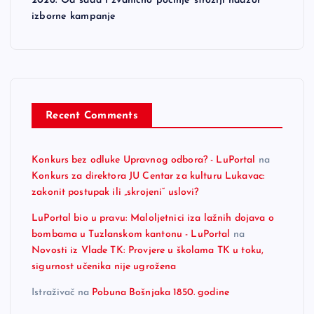
2026: Od sada i zvanično počinje strožiji nadzor
izborne kampanje
Recent Comments
Konkurs bez odluke Upravnog odbora? - LuPortal
na
Konkurs za direktora JU Centar za kulturu Lukavac:
zakonit postupak ili „skrojeni“ uslovi?
LuPortal bio u pravu: Maloljetnici iza lažnih dojava o
bombama u Tuzlanskom kantonu - LuPortal
na
Novosti iz Vlade TK: Provjere u školama TK u toku,
sigurnost učenika nije ugrožena
Istraživač
na
Pobuna Bošnjaka 1850. godine