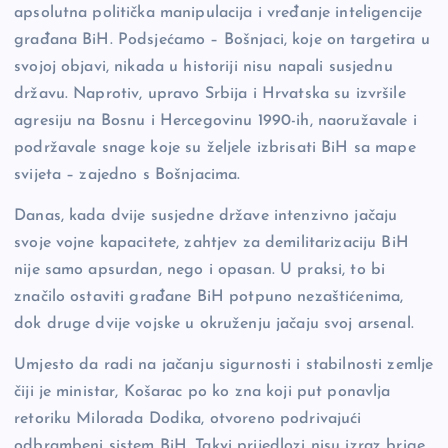
apsolutna politička manipulacija i vređanje inteligencije
građana BiH. Podsjećamo – Bošnjaci, koje on targetira u
svojoj objavi, nikada u historiji nisu napali susjednu
državu. Naprotiv, upravo Srbija i Hrvatska su izvršile
agresiju na Bosnu i Hercegovinu 1990-ih, naoružavale i
podržavale snage koje su željele izbrisati BiH sa mape
svijeta – zajedno s Bošnjacima.
Danas, kada dvije susjedne države intenzivno jačaju
svoje vojne kapacitete, zahtjev za demilitarizaciju BiH
nije samo apsurdan, nego i opasan. U praksi, to bi
značilo ostaviti građane BiH potpuno nezaštićenima,
dok druge dvije vojske u okruženju jačaju svoj arsenal.
Umjesto da radi na jačanju sigurnosti i stabilnosti zemlje
čiji je ministar, Košarac po ko zna koji put ponavlja
retoriku Milorada Dodika, otvoreno podrivajući
odbrambeni sistem BiH. Takvi prijedlozi nisu izraz brige