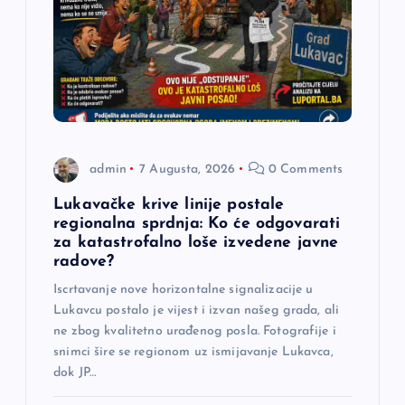
č
l
a
n
admin
7 Augusta, 2026
0 Comments
a
Lukavačke krive linije postale
regionalna sprdnja: Ko će odgovarati
k
za katastrofalno loše izvedene javne
radove?
a
Iscrtavanje nove horizontalne signalizacije u
Lukavcu postalo je vijest i izvan našeg grada, ali
ne zbog kvalitetno urađenog posla. Fotografije i
snimci šire se regionom uz ismijavanje Lukavca,
dok JP…