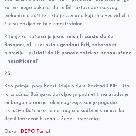
za mir, nego pokušaj da se BiH ostavi bez ikakvog
mehanizma zaštite – što je scenario koji smo već vidjeli i
čije su posljedice bile katastrofalne.
Pitanje za Košarca je jasno:
misli li zaista da će
Bošnjaci, ali i svi ostali građani BiH, zaboraviti
historiju i pristati da ih ponovo zatekne nenaoružane
i nezaštićene?
P.S.
Kao primjer pogubnosti ideje o demilitarizaciji BiH i šta
to znači za Bošnjake, dovoljno je podsjetiti na uvođenje
embarga na oružje tokom agresije, koji je pogodio
isključivo Bošnjake, te na tragične sudbine stanovnika
demilitarizovanih zona – Žepe i Srebrenice.
Ozvor:
DEPO Porta
l