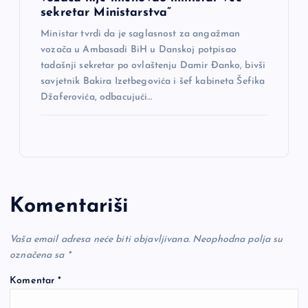
sekretar Ministarstva”
Ministar tvrdi da je saglasnost za angažman
vozača u Ambasadi BiH u Danskoj potpisao
tadašnji sekretar po ovlaštenju Damir Đanko, bivši
savjetnik Bakira Izetbegovića i šef kabineta Šefika
Džaferovića, odbacujući…
Komentariši
Vaša email adresa neće biti objavljivana.
Neophodna polja su
označena sa
*
Komentar
*