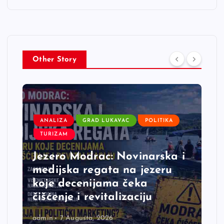
Other Story
ANALIZA
GRAD LUKAVAC
POLITIKA
TURIZAM
Jezero Modrac: Novinarska i
medijska regata na jezeru
koje decenijama čeka
čišćenje i revitalizaciju
admin
7 Augusta, 2026