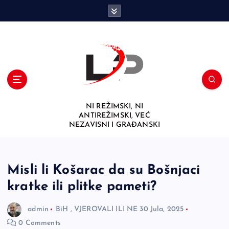
S
k
i
p
t
o
c
o
n
NI REŽIMSKI, NI
t
ANTIREŽIMSKI, VEĆ
e
NEZAVISNI I GRAĐANSKI
n
t
Misli li Košarac da su Bošnjaci
kratke ili plitke pameti?
admin
BiH
,
VJEROVALI ILI NE
30 Jula, 2025
0 Comments