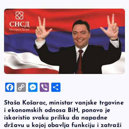
F
C
M
Vi
S
a
o
es
b
h
Staša Košarac, ministar vanjske trgovine
c
p
se
er
ar
i ekonomskih odnosa BiH, ponovo je
e
y
n
e
iskoristio svaku priliku da napadne
b
Li
g
državu u kojoj obavlja funkciju i zatraži