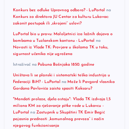
Konkurs bez odluke Upravnog odbora? - LuPortal
na
Konkurs za direktora JU Centar za kulturu Lukavac:
zakonit postupak ili „skrojeni“ uslovi?
LuPortal bio u pravu: Maloljetnici iza lažnih dojava o
bombama u Tuzlanskom kantonu - LuPortal
na
Novosti iz Vlade TK: Provjere u školama TK u toku,
sigurnost učenika nije ugrožena
Istraživač
na
Pobuna Bošnjaka 1850. godine
Uništava li se planski i sistematski teška industrija u
Federaciji BiH? - LuPortal
na
Može li Pavgord vlasnika
Gordana Pavlovića zaista spasiti Koksaru?
"Mandati prolaze, djela ostaju": Vlada TK izdvaja 1,5
miliona KM za rješavanje pitke vode u Lukavcu -
LuPortal
na
Zastupnik u Skupštini TK Emir Begić
pojasnio prednosti „komunalnog prevoza“ i način
njegovog funkcionisanja