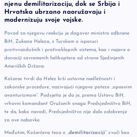
o
n
er
njenu demilitarizaciju, dok se Srbija i
Hrvatska ubrzano naoružavaju i
o
k
modernizuju svoje vojske.
k
Povod za njegovu reakciju je dogovor ministra odbrane
BiH, Zukana Heleza, s Turskom o isporuci
protivvazdušnih i protivoklopnih sistema, kao i najave o
donaciji savremenih helikoptera od strane Sjedinjenih
Američkih Država.
Košarac tvrdi da Helez krši ustavne nadležnosti i
zakonske procedure, nazivajući njegove poteze „opasnim
avanturizmom“. Podsjetio je da je, prema Ustavu BiH,
vrhovni komandant Oružanih snaga Predsjedništvo BiH,
te da, kako navodi, Predsjedništvo nije dalo odobrenje
za ove nabavke.
Međutim, Košarčeva teza o „
demilitarizaciji
“ zvuči kao