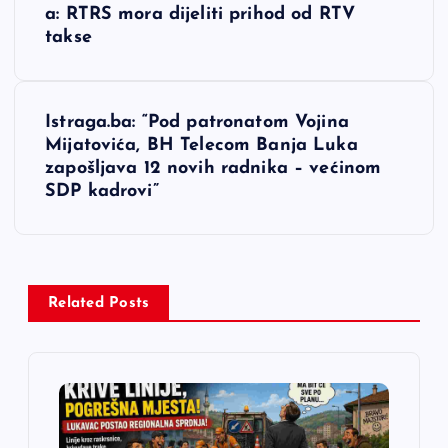
a
a: RTRS mora dijeliti prihod od RTV
takse
v
i
Istraga.ba: “Pod patronatom Vojina
Mijatovića, BH Telecom Banja Luka
g
zapošljava 12 novih radnika – većinom
SDP kadrovi”
a
c
i
Related Posts
j
a