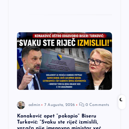
admin
7 Augusta, 2026
0 Comments
Konaković opet “pokopio” Biseru
Turković: “Svaku ste riječ izmislili,
vozača nije imenovao ministar već