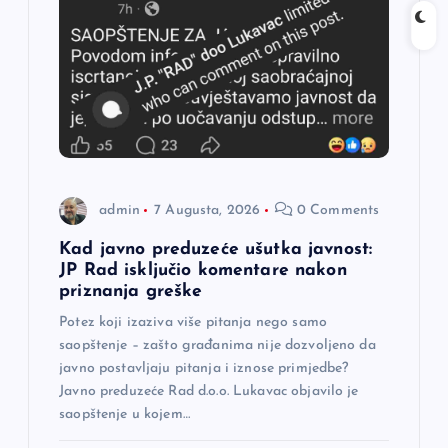
admin
7 Augusta, 2026
0 Comments
Kad javno preduzeće ušutka javnost:
JP Rad isključio komentare nakon
priznanja greške
Potez koji izaziva više pitanja nego samo
saopštenje – zašto građanima nije dozvoljeno da
javno postavljaju pitanja i iznose primjedbe?
Javno preduzeće Rad d.o.o. Lukavac objavilo je
saopštenje u kojem…