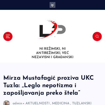
S
k
i
p
t
o
c
o
n
NI REŽIMSKI, NI
t
ANTIREŽIMSKI, VEĆ
e
NEZAVISNI I GRAĐANSKI
n
t
Mirza Mustafagić proziva UKC
Tuzla: „Leglo nepotizma i
zapošljavanja preko štela“
admin
AKTUELNOSTI
,
MEDICINA
,
TUZLANSKI