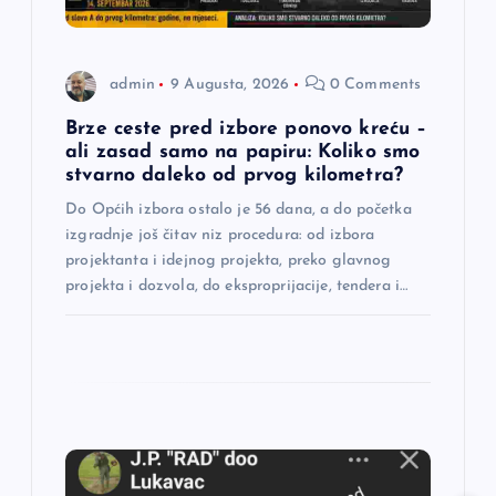
a
admin
9 Augusta, 2026
0 Comments
n
Brze ceste pred izbore ponovo kreću –
a
ali zasad samo na papiru: Koliko smo
stvarno daleko od prvog kilometra?
k
Do Općih izbora ostalo je 56 dana, a do početka
izgradnje još čitav niz procedura: od izbora
a
projektanta i idejnog projekta, preko glavnog
projekta i dozvola, do eksproprijacije, tendera i…