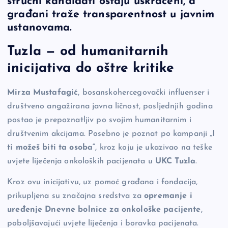
stručni kandidati ostaju uskraćeni, a
b
Li
g
građani traže transparentnost u javnim
o
n
er
ustanovama.
o
k
Tuzla — od humanitarnih
k
inicijativa do oštre kritike
Mirza Mustafagić
, bosanskohercegovački influenser i
društveno angažirana javna ličnost, posljednjih godina
postao je prepoznatljiv po svojim humanitarnim i
društvenim akcijama. Posebno je poznat po kampanji
„I
ti možeš biti ta osoba“
, kroz koju je ukazivao na teške
uvjete liječenja onkoloških pacijenata u
UKC Tuzla
.
Kroz ovu inicijativu, uz pomoć građana i fondacija,
prikupljena su značajna sredstva za
opremanje i
uređenje Dnevne bolnice za onkološke pacijente
,
poboljšavajući uvjete liječenja i boravka pacijenata.