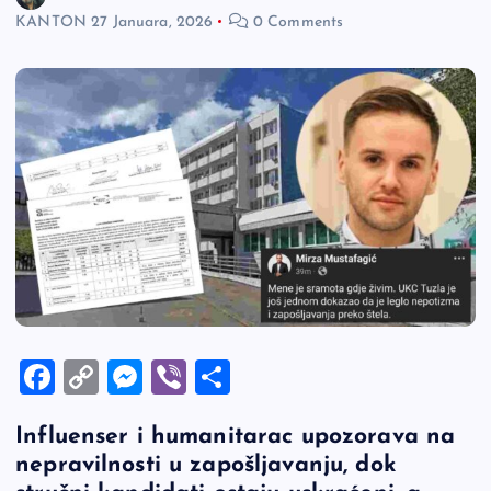
KANTON
27 Januara, 2026
0 Comments
F
C
M
Vi
S
a
o
es
b
h
Influenser i humanitarac upozorava na
c
p
se
er
ar
nepravilnosti u zapošljavanju, dok
e
y
n
e