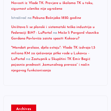
Novosti iz Vlade TK: Provjere u školama TK u toku,
sigurnost učenika nije ugrožena
Istraživač
na
Pobuna Bošnjaka 1850. godine
Uništava li se planski i sistematski teška industrija u
Federaciji BiH? - LuPortal
na
Može li Pavgord vlasnika
Gordana Pavlovića zaista spasiti Koksaru?
"Mandati prolaze, djela ostaju": Vlada TK izdvaja 1,5
miliona KM za rješavanje pitke vode u Lukavcu -
LuPortal
na
Zastupnik u Skupštini TK Emir Begić
pojasnio prednosti „komunalnog prevoza“ i način
njegovog funkcionisanja
Archives