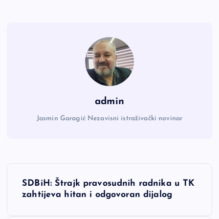
admin
Jasmin Garagić Nezavisni istraživački novinar
N
SDBiH: Štrajk pravosudnih radnika u TK
a
zahtijeva hitan i odgovoran dijalog