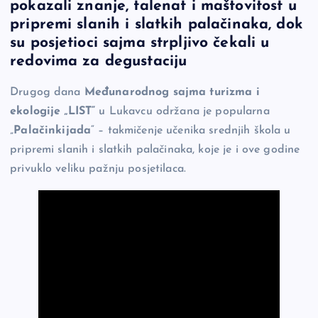
pokazali znanje, talenat i maštovitost u
e
y
n
e
pripremi slanih i slatkih palačinaka, dok
b
Li
g
su posjetioci sajma strpljivo čekali u
o
n
er
redovima za degustaciju
o
k
Drugog dana
Međunarodnog sajma turizma i
k
ekologije „LIST“
u Lukavcu održana je popularna
„
Palačinkijada
“ – takmičenje učenika srednjih škola u
pripremi slanih i slatkih palačinaka, koje je i ove godine
privuklo veliku pažnju posjetilaca.