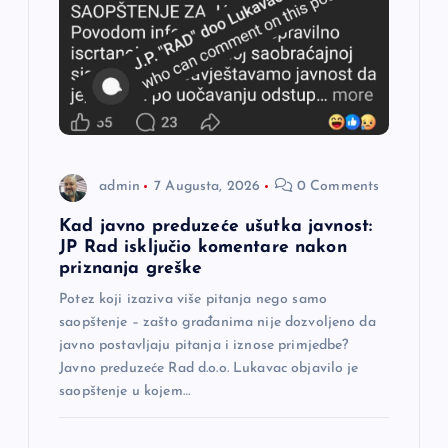
č
l
a
n
admin
7 Augusta, 2026
0 Comments
a
Kad javno preduzeće ušutka javnost:
JP Rad isključio komentare nakon
k
priznanja greške
a
Potez koji izaziva više pitanja nego samo
saopštenje – zašto građanima nije dozvoljeno da
javno postavljaju pitanja i iznose primjedbe?
Javno preduzeće Rad d.o.o. Lukavac objavilo je
saopštenje u kojem…