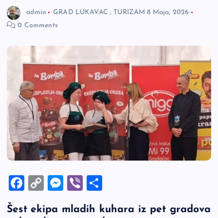
admin
GRAD LUKAVAC
,
TURIZAM
8 Maja, 2026
0 Comments
F
C
M
Vi
S
a
o
es
b
h
Šest ekipa mladih kuhara iz pet gradova
c
p
se
er
ar