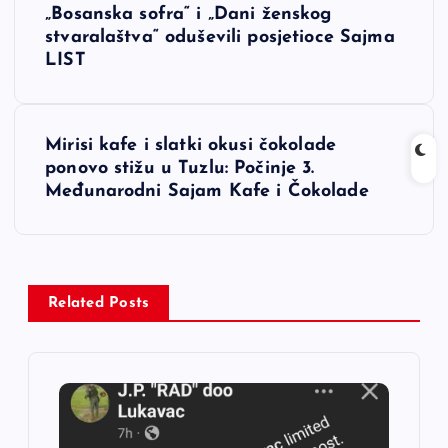
a
„Bosanska sofra“ i „Dani ženskog
stvaralaštva“ oduševili posjetioce Sajma
v
LIST
i
Mirisi kafe i slatki okusi čokolade
g
ponovo stižu u Tuzlu: Počinje 3.
Međunarodni Sajam Kafe i Čokolade
a
c
i
Related Posts
j
a