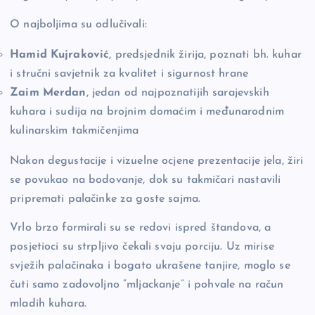
O najboljima su odlučivali:
Hamid Kujraković
, predsjednik žirija, poznati bh. kuhar
i stručni savjetnik za kvalitet i sigurnost hrane
Zaim Merdan
, jedan od najpoznatijih sarajevskih
kuhara i sudija na brojnim domaćim i međunarodnim
kulinarskim takmičenjima
Nakon degustacije i vizuelne ocjene prezentacije jela, žiri
se povukao na bodovanje, dok su takmičari nastavili
pripremati palačinke za goste sajma.
Vrlo brzo formirali su se redovi ispred štandova, a
posjetioci su strpljivo čekali svoju porciju. Uz mirise
svježih palačinaka i bogato ukrašene tanjire, moglo se
čuti samo zadovoljno “mljackanje” i pohvale na račun
mladih kuhara.