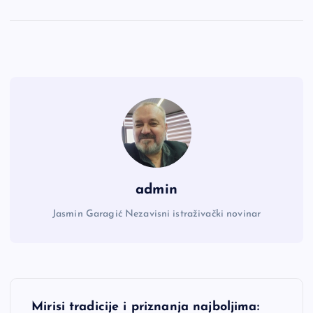
admin
Jasmin Garagić Nezavisni istraživački novinar
N
Mirisi tradicije i priznanja najboljima: