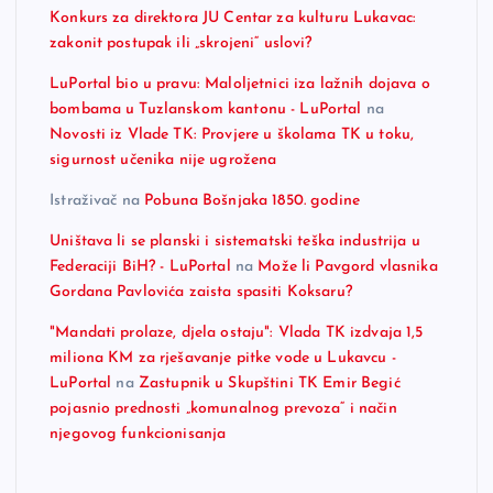
Konkurs za direktora JU Centar za kulturu Lukavac:
zakonit postupak ili „skrojeni“ uslovi?
LuPortal bio u pravu: Maloljetnici iza lažnih dojava o
bombama u Tuzlanskom kantonu - LuPortal
na
Novosti iz Vlade TK: Provjere u školama TK u toku,
sigurnost učenika nije ugrožena
Istraživač
na
Pobuna Bošnjaka 1850. godine
Uništava li se planski i sistematski teška industrija u
Federaciji BiH? - LuPortal
na
Može li Pavgord vlasnika
Gordana Pavlovića zaista spasiti Koksaru?
"Mandati prolaze, djela ostaju": Vlada TK izdvaja 1,5
miliona KM za rješavanje pitke vode u Lukavcu -
LuPortal
na
Zastupnik u Skupštini TK Emir Begić
pojasnio prednosti „komunalnog prevoza“ i način
njegovog funkcionisanja