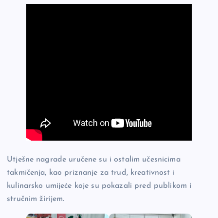
Utješne nagrade uručene su i ostalim učesnicima
takmičenja, kao priznanje za trud, kreativnost i
kulinarsko umijeće koje su pokazali pred publikom i
stručnim žirijem.