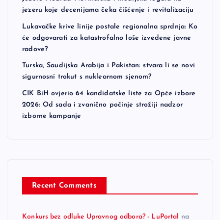
jezeru koje decenijama čeka čišćenje i revitalizaciju
Lukavačke krive linije postale regionalna sprdnja: Ko
će odgovarati za katastrofalno loše izvedene javne
radove?
Turska, Saudijska Arabija i Pakistan: stvara li se novi
sigurnosni trokut s nuklearnom sjenom?
CIK BiH ovjerio 64 kandidatske liste za Opće izbore
2026: Od sada i zvanično počinje strožiji nadzor
izborne kampanje
Recent Comments
Konkurs bez odluke Upravnog odbora? - LuPortal
na