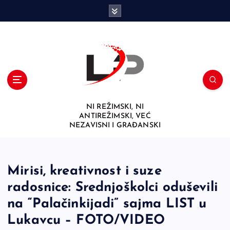
S
k
i
p
t
o
c
o
n
NI REŽIMSKI, NI
t
ANTIREŽIMSKI, VEĆ
e
NEZAVISNI I GRAĐANSKI
n
t
Mirisi, kreativnost i suze
radosnice: Srednjoškolci oduševili
na “Palačinkijadi” sajma LIST u
Lukavcu – FOTO/VIDEO