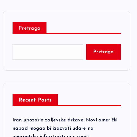
Pretraga
Pretraga
Recent Posts
Iran upozorio zaljevske države: Novi američki
napad mogao bi izazvati udare na
energetsku infrastrukturu u regiji