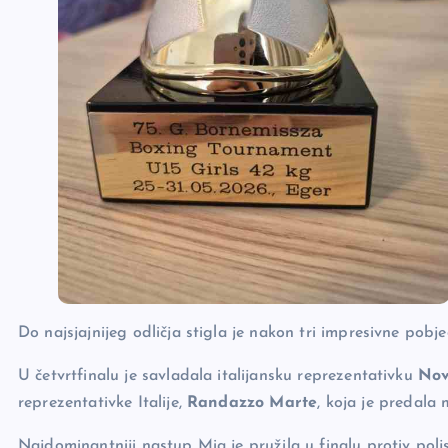
Do najsjajnijeg odličja stigla je nakon tri impresivne pobje
U četvrtfinalu je savladala italijansku reprezentativku
Nov
reprezentativke Italije,
Randazzo Marte
, koja je predala 
Najdominantniji nastup Mia je pružila u finalu protiv pol