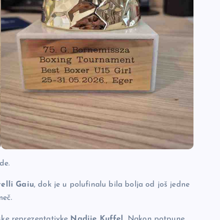
de.
elli Gaiu
, dok je u polufinalu bila bolja od još jedne
meč.
jske reprezentativke
Nadije Kuffel
. Nakon potpune