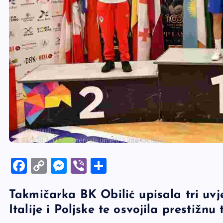
F
C
M
Vi
S
a
o
es
b
h
Takmičarka BK Obilić upisala tri uvje
c
p
se
er
ar
Italije i Poljske te osvojila prestižnu
e
y
n
e