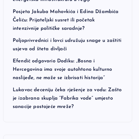
Posjeta Jakuba Mahovkića i Edina Džambića
Čeliću: Prijateljski susret ili početak
intenzivnije političke saradnje?
Poljoprivrednici i lovci udružuju snage u zaštiti
usjeva od šteta divljači
Efendić odgovorio Dodiku: „Bosna i
Hercegovina ima svoje autohtono kulturno
naslijeđe, ne može se izbrisati historija“
Lukavac deceniju čeka rješenje za vodu: Zašto
je izabrana skuplja “Fabrika vode” umjesto
sanacije postojeće mreže?