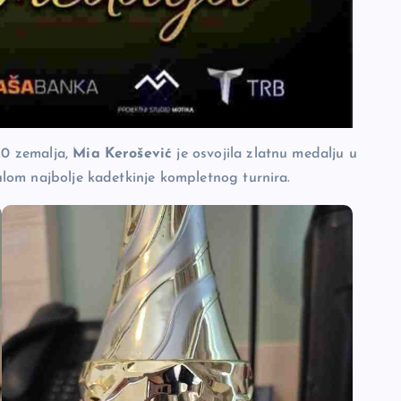
20 zemalja,
Mia Kerošević
je osvojila zlatnu medalju u
tulom najbolje kadetkinje kompletnog turnira.