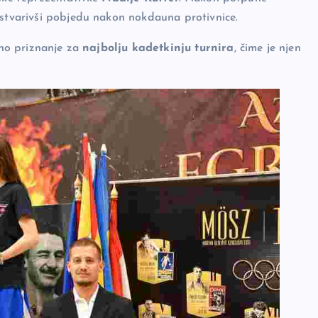
ostvarivši pobjedu nakon nokdauna protivnice.
bno priznanje za
najbolju kadetkinju turnira
, čime je njen