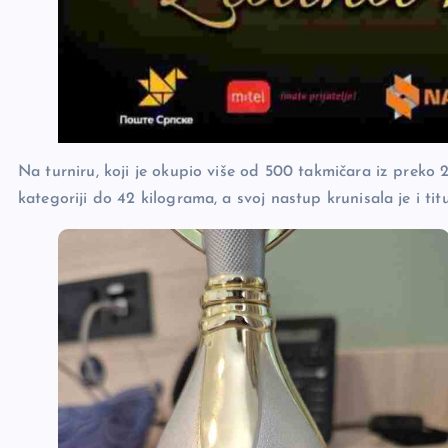
Na turniru, koji je okupio više od 500 takmičara iz preko 
kategoriji do 42 kilograma, a svoj nastup krunisala je i ti