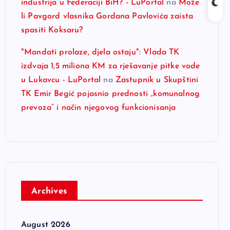
industrija u Federaciji BiH? - LuPortal
na
Može
li Pavgord vlasnika Gordana Pavlovića zaista
spasiti Koksaru?
"Mandati prolaze, djela ostaju": Vlada TK
izdvaja 1,5 miliona KM za rješavanje pitke vode
u Lukavcu - LuPortal
na
Zastupnik u Skupštini
TK Emir Begić pojasnio prednosti „komunalnog
prevoza“ i način njegovog funkcionisanja
Archives
August 2026