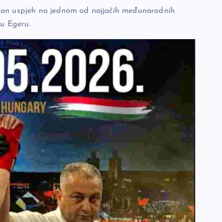
edan uspjeh na jednom od najjačih međunarodnih
u Egeru.