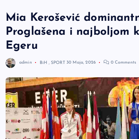
e
r
Mia Kerošević dominantn
Proglašena i najboljom 
Egeru
admin
BiH
,
SPORT
30 Maja, 2026
0 Comments