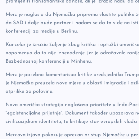
promijeniti transatlantske odnose, ali je izrazio nadu da 
o
k
Merz je naglasio da Njemačka priprema vlastite politik
k
da SAD i dalje bude partner i nadam se da to vide na isti 
konferenciji za medije u Berlinu.
Kancelar je izrazio žaljenje zbog kritika i optužbi američk
napomenuo da to nije iznenađenje, jer je odražavalo ran
Bezbednosnoj konferenciji u Minhenu.
Merz je posebno komentarisao kritike predsjednika Trumpa
je Njemačka preuzela nove mjere u oblasti imigracije i azil
otprilike za polovinu.
Nova američka strategija naglašava prioritete u Indo-Pac
“egzistencijalne prijetnje”. Dokument također upozorava n
civilizacijskom identitetu, te kritikuje stav evropskih vla
Merzova izjava pokazuje oprezan pristup Njemačke u peri