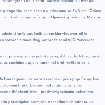
će Washington i dalje ostati partner Njemačke i Evrope.
e za prilagodbu promjenama u odnosima sa SAD-om. “Želimo
način kada je riječ o Evropi i Njemačkoj,” rekao je Merz na
e administracije upućenih evropskim vladama, ali je
ija upozorenja američkog potpredsjednika JD Vancea na
 na proimigracione politike evropskih vlada. Istakao je da
a, uz značajne uspjehe, smanjivši broj tražilaca azila
ifičkom regionu i osporava evropsku percepciju Rusije kao
a ekonomski pad Evrope i potencijalne prijetnje
da prema EU-skepitičnim i protiv-imigracionim pokretima.
odu potencijalne promjene transatlantskih odnosa, uz