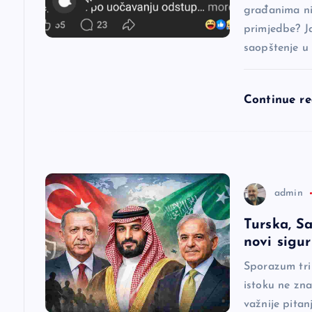
a
građanima nij
primjedbe? J
saopštenje u
č
l
Continue r
a
n
admin
a
Turska, Sa
novi sigu
k
Sporazum tri
a
istoku ne zna
važnije pitan