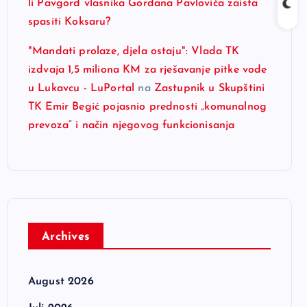
li Pavgord vlasnika Gordana Pavlovića zaista
spasiti Koksaru?
"Mandati prolaze, djela ostaju": Vlada TK
izdvaja 1,5 miliona KM za rješavanje pitke vode
u Lukavcu - LuPortal
na
Zastupnik u Skupštini
TK Emir Begić pojasnio prednosti „komunalnog
prevoza“ i način njegovog funkcionisanja
Archives
August 2026