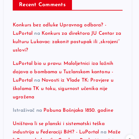
Recent Comments
Konkurs bez odluke Upravnog odbora? -
LuPortal
na
Konkurs za direktora JU Centar za
kulturu Lukavac: zakonit postupak ili „skrojeni“
uslovi?
LuPortal bio u pravu: Maloljetnici iza lažnih
dojava o bombama u Tuzlanskom kantonu -
LuPortal
na
Novosti iz Vlade TK: Provjere u
školama TK u toku, sigurnost učenika nije
ugrožena
Istraživač
na
Pobuna Bošnjaka 1850. godine
Uništava li se planski i sistematski teška
industrija u Federaciji BiH? - LuPortal
na
Može