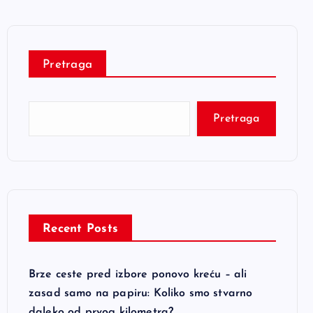
Pretraga
Pretraga
Recent Posts
Brze ceste pred izbore ponovo kreću – ali
zasad samo na papiru: Koliko smo stvarno
daleko od prvog kilometra?