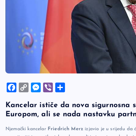
F
C
M
Vi
S
a
o
es
b
h
Kancelar ističe da nova sigurnosna 
c
p
se
er
ar
Europom, ali se nada nastavku part
e
y
n
e
b
Li
g
Njemački kancelar
Friedrich Merz
izjavio je u srijedu da
o
n
er