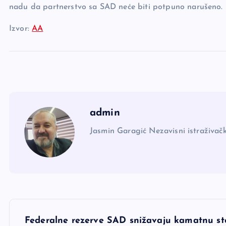
nadu da partnerstvo sa SAD neće biti potpuno narušeno.
Izvor:
AA
admin
Jasmin Garagić Nezavisni istraživačk
N
Federalne rezerve SAD snižavaju kamatnu st