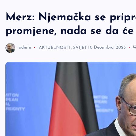
e
r
Merz: Njemačka se pripr
promjene, nada se da će
admin
AKTUELNOSTI
,
SVIJET
10 Decembra, 2025