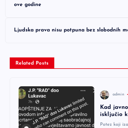
a
ove godine
v
Ljudska prava nisu potpuna bez slobodnih me
i
g
Related Posts
a
c
admin
i
Kad javno
isključio
j
Potez koji iz