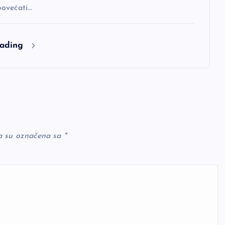
ovećati…
eading
a su označena sa
*