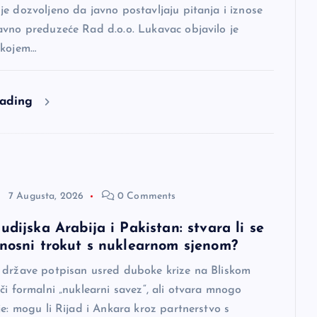
e dozvoljeno da javno postavljaju pitanja i iznose
avno preduzeće Rad d.o.o. Lukavac objavilo je
 kojem…
eading
7 Augusta, 2026
0 Comments
udijska Arabija i Pakistan: stvara li se
rnosni trokut s nuklearnom sjenom?
 države potpisan usred duboke krize na Bliskom
či formalni „nuklearni savez“, ali otvara mnogo
je: mogu li Rijad i Ankara kroz partnerstvo s