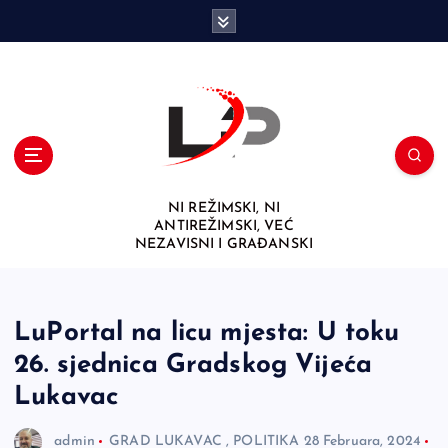
S
k
i
p
t
o
c
o
n
NI REŽIMSKI, NI
t
ANTIREŽIMSKI, VEĆ
e
NEZAVISNI I GRAĐANSKI
n
t
LuPortal na licu mjesta: U toku
26. sjednica Gradskog Vijeća
Lukavac
admin
GRAD LUKAVAC
,
POLITIKA
28 Februara, 2024