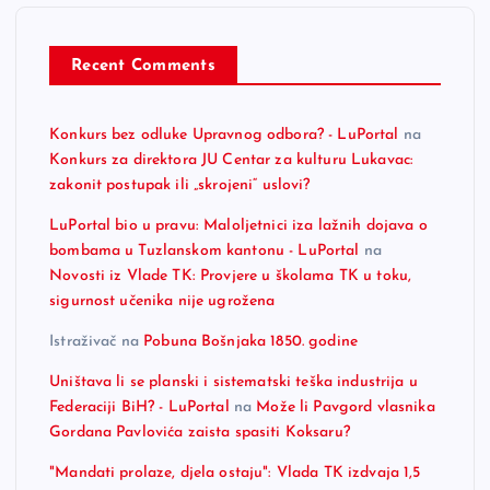
Recent Comments
Konkurs bez odluke Upravnog odbora? - LuPortal
na
Konkurs za direktora JU Centar za kulturu Lukavac:
zakonit postupak ili „skrojeni“ uslovi?
LuPortal bio u pravu: Maloljetnici iza lažnih dojava o
bombama u Tuzlanskom kantonu - LuPortal
na
Novosti iz Vlade TK: Provjere u školama TK u toku,
sigurnost učenika nije ugrožena
Istraživač
na
Pobuna Bošnjaka 1850. godine
Uništava li se planski i sistematski teška industrija u
Federaciji BiH? - LuPortal
na
Može li Pavgord vlasnika
Gordana Pavlovića zaista spasiti Koksaru?
"Mandati prolaze, djela ostaju": Vlada TK izdvaja 1,5