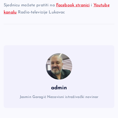
b
Li
g
Sjednicu možete pratiti na
Facebook stranici
i
Youtube
kanalu
Radio-televizije Lukavac
o
n
er
o
k
k
admin
Jasmin Garagić Nezavisni istraživački novinar