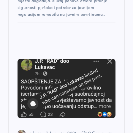
mjesta događaja. Slučaj ponovo otvara pitanje
sigurnosti pješaka i potrebe za jasnijom
regulacijom romobila na javnim površinama…