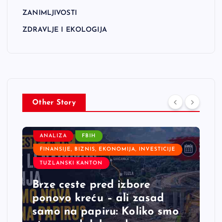
ZANIMLJIVOSTI
ZDRAVLJE I EKOLOGIJA
Other Story
ANALIZA
FBIH
FINANSIJE, BIZNIS, EKONOMIJA, INVESTICIJE
TUZLANSKI KANTON
Brze ceste pred izbore
ponovo kreću – ali zasad
samo na papiru: Koliko smo