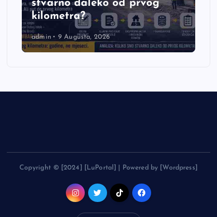
stvarno daleko od prvog
kilometra?
admin
9 Augusta, 2026
Copyright © [2024] [LuPortal] | Powered by [Wordpress]