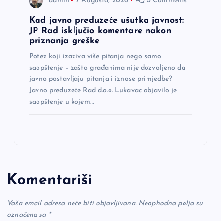
admin
7 Augusta, 2026
0 Comments
Kad javno preduzeće ušutka javnost:
JP Rad isključio komentare nakon
priznanja greške
Potez koji izaziva više pitanja nego samo
saopštenje – zašto građanima nije dozvoljeno da
javno postavljaju pitanja i iznose primjedbe?
Javno preduzeće Rad d.o.o. Lukavac objavilo je
saopštenje u kojem…
Komentariši
Vaša email adresa neće biti objavljivana.
Neophodna polja su
označena sa
*