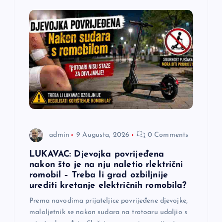
a
č
l
a
n
a
admin
9 Augusta, 2026
0 Comments
k
LUKAVAC: Djevojka povrijeđena
nakon što je na nju naletio rlektrični
romobil – Treba li grad ozbiljnije
a
urediti kretanje električnih romobila?
Prema navodima prijateljice povrijeđene djevojke,
maloljetnik se nakon sudara na trotoaru udaljio s