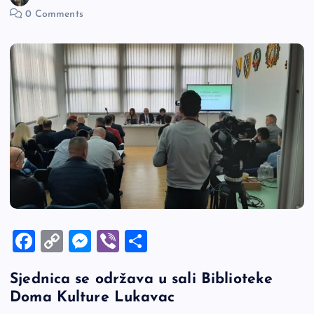
0 Comments
F
C
M
Vi
S
a
o
es
b
h
Sjednica se održava u sali Biblioteke
c
p
se
er
ar
Doma Kulture Lukavac
e
y
n
e