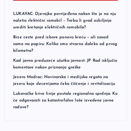
LUKAVAC: Djevojka povrijeđena nakon što je na nju
naletio rlektrični romobil – Treba li grad ozbiljnije
urediti kretanje električnih romobila?
Brze ceste pred izbore ponovo kreću – ali zasad
samo na papiru: Koliko smo stvarno daleko od prvog
kilometra?
Kad javno preduzeće ušutka javnost: JP Rad isključio
komentare nakon priznanja greške
Jezero Modrac: Novinarska i medijska regata na
jezeru koje decenijama čeka čišćenje i revitalizaciju
Lukavačke krive linije postale regionalna sprdnja: Ko
će odgovarati za katastrofalno loše izvedene javne
radove?