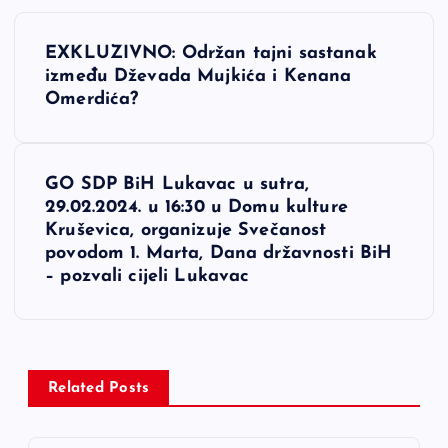
N
EXKLUZIVNO: Održan tajni sastanak
a
između Dževada Mujkića i Kenana
Omerdića?
v
i
GO SDP BiH Lukavac u sutra,
29.02.2024. u 16:30 u Domu kulture
g
Kruševica, organizuje Svečanost
povodom 1. Marta, Dana državnosti BiH
a
– pozvali cijeli Lukavac
c
i
Related Posts
j