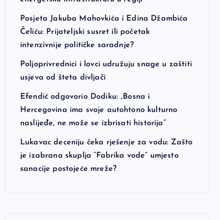
Posjeta Jakuba Mahovkića i Edina Džambića
Čeliću: Prijateljski susret ili početak
intenzivnije političke saradnje?
Poljoprivrednici i lovci udružuju snage u zaštiti
usjeva od šteta divljači
Efendić odgovorio Dodiku: „Bosna i
Hercegovina ima svoje autohtono kulturno
naslijeđe, ne može se izbrisati historija“
Lukavac deceniju čeka rješenje za vodu: Zašto
je izabrana skuplja “Fabrika vode” umjesto
sanacije postojeće mreže?