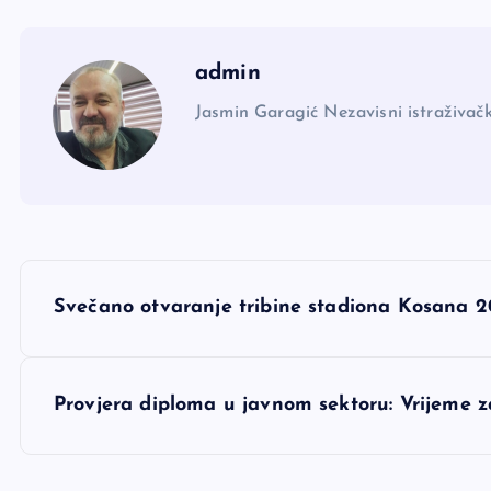
admin
Jasmin Garagić Nezavisni istraživačk
N
Svečano otvaranje tribine stadiona Kosana 2
a
v
Provjera diploma u javnom sektoru: Vrijeme z
i