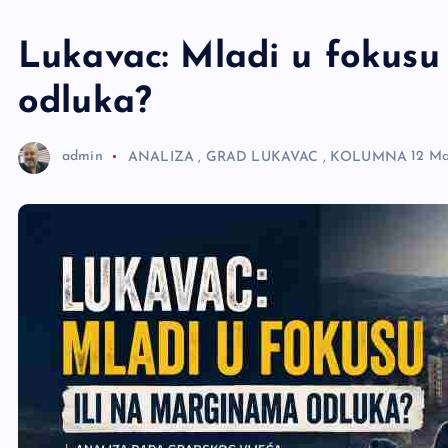
e
r
Lukavac: Mladi u fokusu
odluka?
admin
ANALIZA
,
GRAD LUKAVAC
,
KOLUMNA
12 Ma