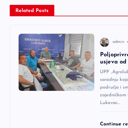
g
Related Posts
a
c
admin
Poljoprivr
i
usjeva od 
j
UPP „Agroluk
saradnju koj
a
područja i s
zajedničkom 
Lukavac…
č
l
Continue r