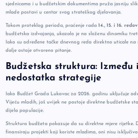
o
k
sjednicama i u budžetskim dokumentima pruža jasniju sli
mlade postavi u centar svog strateškog djelovanja.
k
Tokom proteklog perioda, praćenje rada
14., 15. i 16. r
budžetska izdvajanja, ukazalo je na složenu dinamiku tret
Iako su određene tačke dnevnog reda direktno uticale na st
dalje ostaje otvoreno pitanje.
Budžetska struktura: Između 
nedostatka strategije
Iako Budžet Grada Lukavac za 2026. godinu uključuje odr
Vijeću mladih, još uvijek ne postoje direktne budžetske s
dijela populacije.
Struktura budžeta pokazuje da su direktne mjere rijetke. Do
finansiraju projekti koji koriste mladima, oni nisu isključiv