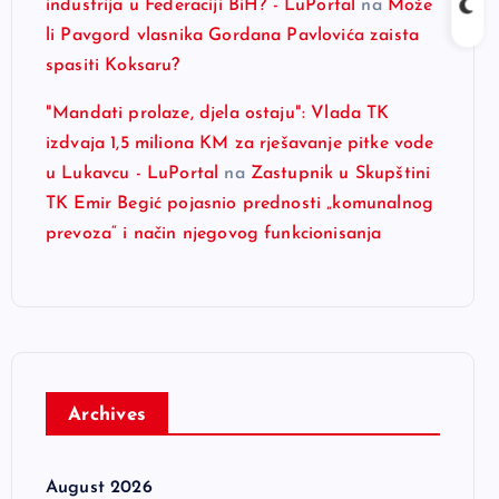
industrija u Federaciji BiH? - LuPortal
na
Može
li Pavgord vlasnika Gordana Pavlovića zaista
spasiti Koksaru?
"Mandati prolaze, djela ostaju": Vlada TK
izdvaja 1,5 miliona KM za rješavanje pitke vode
u Lukavcu - LuPortal
na
Zastupnik u Skupštini
TK Emir Begić pojasnio prednosti „komunalnog
prevoza“ i način njegovog funkcionisanja
Archives
August 2026