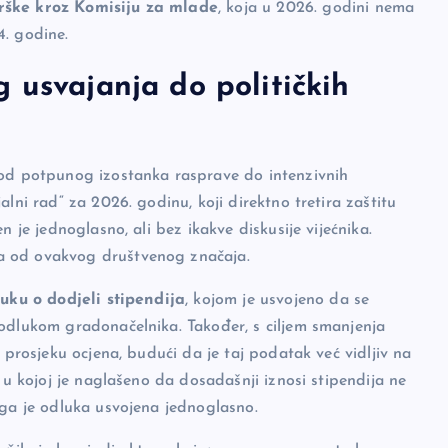
rške kroz Komisiju za mlade
, koja u 2026. godini nema
4. godine.
 usvajanja do političkih
 od potpunog izostanka rasprave do intenzivnih
lni rad“ za 2026. godinu, koji direktno tretira zaštitu
 je jednoglasno, ali bez ikakve diskusije vijećnika.
a od ovakvog društvenog značaja.
uku o dodjeli stipendija
, kojom je usvojeno da se
 odlukom gradonačelnika. Također, s ciljem smanjenja
 prosjeku ocjena, budući da je taj podatak već vidljiv na
 u kojoj je naglašeno da dosadašnji iznosi stipendija ne
ega je odluka usvojena jednoglasno.