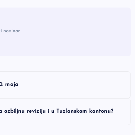
i novinar
0. maja
a ozbiljnu reviziju i u Tuzlanskom kantonu?