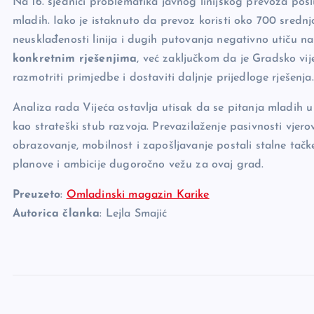
Na 16. sjednici problematika javnog linijskog prevoza pos
mladih. Iako je istaknuto da prevoz koristi oko 700 sred
neusklađenosti linija i dugih putovanja negativno utiču n
konkretnim rješenjima
, već zaključkom da je Gradsko vi
razmotriti primjedbe i dostaviti daljnje prijedloge rješenja.
Analiza rada Vijeća ostavlja utisak da se pitanja mladih u 
kao strateški stub razvoja. Prevazilaženje pasivnosti vjerov
obrazovanje, mobilnost i zapošljavanje postali stalne tač
planove i ambicije dugoročno vežu za ovaj grad.
Preuzeto
:
Omladinski magazin Karike
Autorica članka
: Lejla Smajić