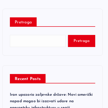
Pretraga
Pretraga
Recent Posts
Iran upozorio zaljevske države: Novi američki
napad mogao bi izazvati udare na
energetsku infrastrukturu u regiji