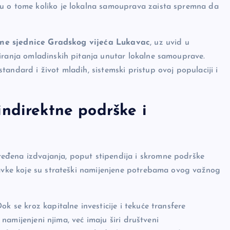
ku o tome koliko je lokalna samouprava zaista spremna da
edovne sjednice Gradskog vijeća Lukavac
, uz uvid u
iranja omladinskih pitanja unutar lokalne samouprave.
andard i život mladih, sistemski pristup ovoj populaciji i
indirektne podrške i
eđena izdvajanja, poput stipendija i skromne podrške
tavke koje su strateški namijenjene potrebama ovog važnog
k se kroz kapitalne investicije i tekuće transfere
o namijenjeni njima, već imaju širi društveni