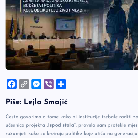
F
C
M
Vi
S
a
o
es
b
h
Piše: Lejla Smajić
c
p
se
er
ar
e
y
n
e
Često govorimo o tome kako bi institucije trebale raditi za 
b
Li
g
učesnica projekta „
Ispod stola
“, provela sam protekle mje
o
n
er
razumjeti kako se kreiraju politike koje utiču na generaci