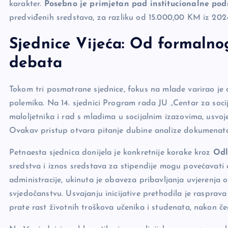
karakter.
Posebno je primjetan pad institucionalne pod
predviđenih sredstava, za razliku od 15.000,00 KM iz 202
Sjednice Vijeća: Od formalnog
debata
Tokom tri posmatrane sjednice, fokus na mlade varirao je
polemika. Na 14. sjednici Program rada JU „Centar za socija
maloljetnika i rad s mladima u socijalnim izazovima, usvojen
Ovakav pristup otvara pitanje dubine analize dokumenat
Petnaesta sjednica donijela je konkretnije korake kroz
Odl
sredstva i iznos sredstava za stipendije mogu povećavati
administracije, ukinuta je obaveza pribavljanja uvjerenja o
svjedočanstvu. Usvajanju inicijative prethodila je rasprava
prate rast životnih troškova učenika i studenata, nakon č