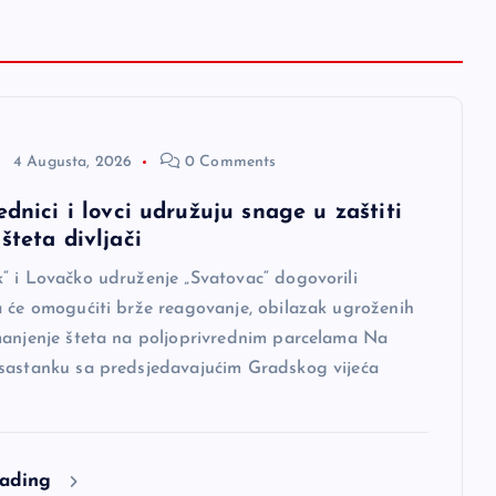
4 Augusta, 2026
0 Comments
ednici i lovci udružuju snage u zaštiti
šteta divljači
“ i Lovačko udruženje „Svatovac“ dogovorili
a će omogućiti brže reagovanje, obilazak ugroženih
manjenje šteta na poljoprivrednim parcelama Na
sastanku sa predsjedavajućim Gradskog vijeća
eading