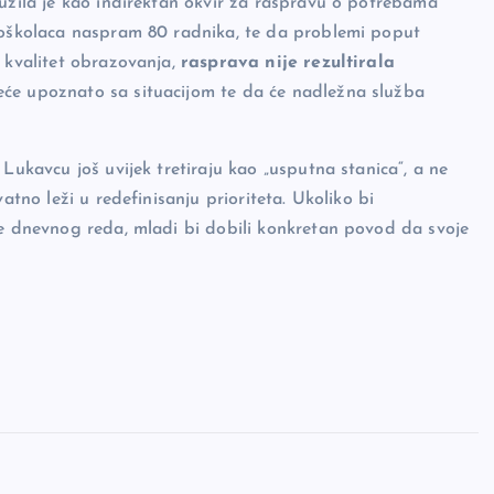
lužila je kao indirektan okvir za raspravu o potrebama
njoškolaca naspram 80 radnika, te da problemi poput
a kvalitet obrazovanja,
rasprava nije rezultirala
jeće upoznato sa situacijom te da će nadležna služba
Lukavcu još uvijek tretiraju kao „usputna stanica“, a ne
atno leži u redefinisanju prioriteta. Ukoliko bi
ke dnevnog reda, mladi bi dobili konkretan povod da svoje