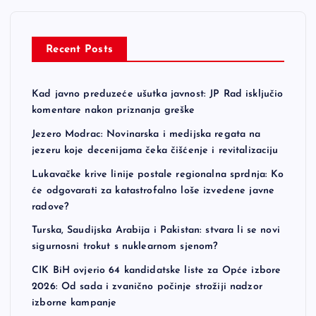
Recent Posts
Kad javno preduzeće ušutka javnost: JP Rad isključio
komentare nakon priznanja greške
Jezero Modrac: Novinarska i medijska regata na
jezeru koje decenijama čeka čišćenje i revitalizaciju
Lukavačke krive linije postale regionalna sprdnja: Ko
će odgovarati za katastrofalno loše izvedene javne
radove?
Turska, Saudijska Arabija i Pakistan: stvara li se novi
sigurnosni trokut s nuklearnom sjenom?
CIK BiH ovjerio 64 kandidatske liste za Opće izbore
2026: Od sada i zvanično počinje strožiji nadzor
izborne kampanje