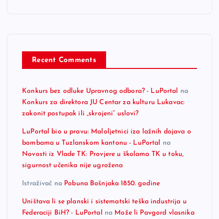
Recent Comments
Konkurs bez odluke Upravnog odbora? - LuPortal
na
Konkurs za direktora JU Centar za kulturu Lukavac:
zakonit postupak ili „skrojeni“ uslovi?
LuPortal bio u pravu: Maloljetnici iza lažnih dojava o
bombama u Tuzlanskom kantonu - LuPortal
na
Novosti iz Vlade TK: Provjere u školama TK u toku,
sigurnost učenika nije ugrožena
Istraživač
na
Pobuna Bošnjaka 1850. godine
Uništava li se planski i sistematski teška industrija u
Federaciji BiH? - LuPortal
na
Može li Pavgord vlasnika