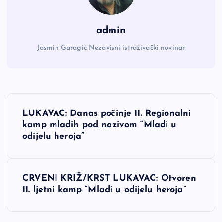
admin
Jasmin Garagić Nezavisni istraživački novinar
N
LUKAVAC: Danas počinje 11. Regionalni
a
kamp mladih pod nazivom “Mladi u
odijelu heroja”
v
i
CRVENI KRIŽ/KRST LUKAVAC: Otvoren
11. ljetni kamp “Mladi u odijelu heroja”
g