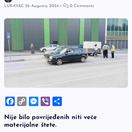
LUKAVAC
26 Augusta, 2024
0 Comments
F
C
M
Vi
S
a
o
es
b
h
Nije bilo povrijeđenih niti veće
c
p
se
er
ar
materijalne štete.
e
y
n
e