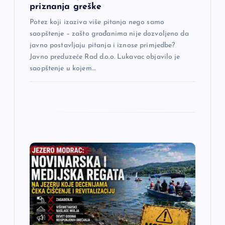
a
priznanja greške
k
Potez koji izaziva više pitanja nego samo
saopštenje – zašto građanima nije dozvoljeno da
a
javno postavljaju pitanja i iznose primjedbe?
Javno preduzeće Rad d.o.o. Lukavac objavilo je
saopštenje u kojem…