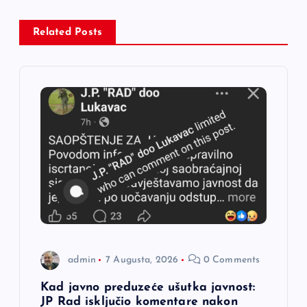
a
c
Related Posts
i
j
a
č
l
a
admin
7 Augusta, 2026
0 Comments
n
Kad javno preduzeće ušutka javnost:
JP Rad isključio komentare nakon