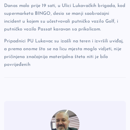
b
Li
g
Danas malo prije 19 sati, u Ulici Lukavačkih brigada, kod
supermarketa BINGO, desio se manji saobraćajni
o
n
er
incident u kojem su učestvovali putničko vozilo Golf, i
o
k
putničko vozilo Passat karavan sa prikolicom.
k
Pripadnici PU Lukavac su izašli na teren i izvršili uviđaj,
a prema onome što se na licu mjesta moglo vidjeti, nije
pričinjena značajnija materijalna šteta niti je bilo
povrijeđenih