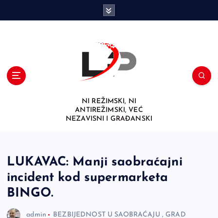
S
k
i
p
t
o
c
o
n
NI REŽIMSKI, NI
t
ANTIREŽIMSKI, VEĆ
e
NEZAVISNI I GRAĐANSKI
n
t
LUKAVAC: Manji saobraćajni
incident kod supermarketa
BINGO.
admin
BEZBIJEDNOST U SAOBRAĆAJU
,
GRAD