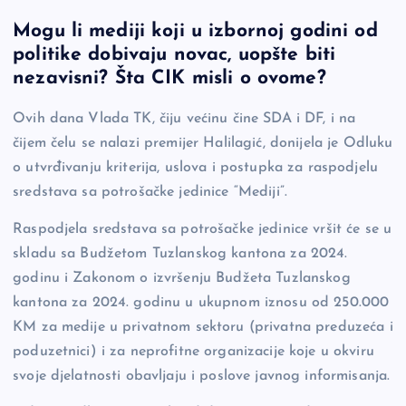
a
o
es
b
h
Mogu li mediji koji u izbornoj godini od
c
p
se
er
ar
politike dobivaju novac, uopšte biti
e
y
n
e
nezavisni? Šta CIK misli o ovome?
b
Li
g
Ovih dana Vlada TK, čiju većinu čine SDA i DF, i na
o
n
er
čijem čelu se nalazi premijer Halilagić, donijela je Odluku
o
k
o utvrđivanju kriterija, uslova i postupka za raspodjelu
k
sredstava sa potrošačke jedinice “Mediji”.
Raspodjela sredstava sa potrošačke jedinice vršit će se u
skladu sa Budžetom Tuzlanskog kantona za 2024.
godinu i Zakonom o izvršenju Budžeta Tuzlanskog
kantona za 2024. godinu u ukupnom iznosu od 250.000
KM za medije u privatnom sektoru (privatna preduzeća i
poduzetnici) i za neprofitne organizacije koje u okviru
svoje djelatnosti obavljaju i poslove javnog informisanja.