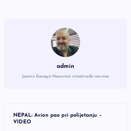
admin
Jasmin Garagić Nezavisni istraživački novinar
N
NEPAL: Avion pao pri polijetanju –
a
VIDEO