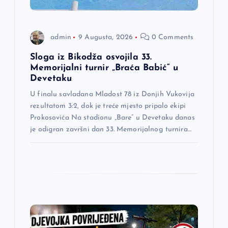
l
a
admin
9 Augusta, 2026
0 Comments
n
Sloga iz Bikodža osvojila 33.
Memorijalni turnir „Braća Babić“ u
a
Devetaku
U finalu savladana Mladost 78 iz Donjih Vukovija
k
rezultatom 3:2, dok je treće mjesto pripalo ekipi
Prokosovića Na stadionu „Bare“ u Devetaku danas
a
je odigran završni dan 33. Memorijalnog turnira…