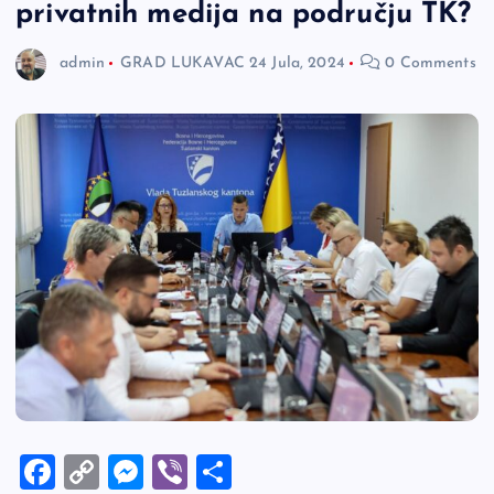
privatnih medija na području TK?
admin
GRAD LUKAVAC
24 Jula, 2024
0 Comments
F
C
M
Vi
S