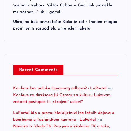
zasjenili trubači: Viktor Orban u Guči tek „odnekle
mi poznat …“ lik u gomili
Ukrajina bez presretača: Kako je rat s Iranom mogao
promijeniti raspodjelu američkih raketa
Recent Comments
Konkurs bez odluke Upravnog odbora? - LuPortal
na
Konkurs za direktora JU Centar za kulturu Lukavac:
zakonit postupak ili „skrojeni“ uslovi?
LuPortal bio u pravu: Maloljetnici iza lažnih dojava o
bombama u Tuzlanskom kantonu - LuPortal
na
Novosti iz Vlade TK: Provjere u školama TK u toku,