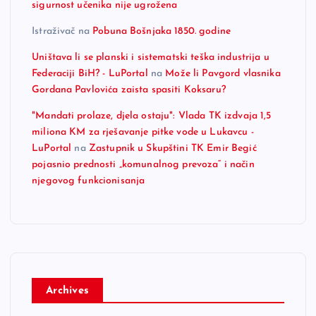
sigurnost učenika nije ugrožena
Istraživač
na
Pobuna Bošnjaka 1850. godine
Uništava li se planski i sistematski teška industrija u
Federaciji BiH? - LuPortal
na
Može li Pavgord vlasnika
Gordana Pavlovića zaista spasiti Koksaru?
"Mandati prolaze, djela ostaju": Vlada TK izdvaja 1,5
miliona KM za rješavanje pitke vode u Lukavcu -
LuPortal
na
Zastupnik u Skupštini TK Emir Begić
pojasnio prednosti „komunalnog prevoza“ i način
njegovog funkcionisanja
Archives