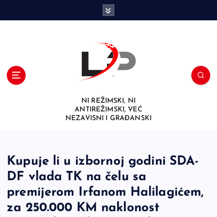
S
k
i
p
t
o
c
o
n
NI REŽIMSKI, NI
t
ANTIREŽIMSKI, VEĆ
e
NEZAVISNI I GRAĐANSKI
n
t
Kupuje li u izbornoj godini SDA-
DF vlada TK na čelu sa
premijerom Irfanom Halilagićem,
za 250.000 KM naklonost