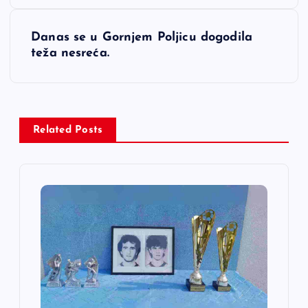
v
Danas se u Gornjem Poljicu dogodila
i
teža nesreća.
g
a
Related Posts
c
i
j
a
č