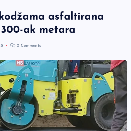
ikodžama asfaltirana
d 300-ak metara
25
0 Comments