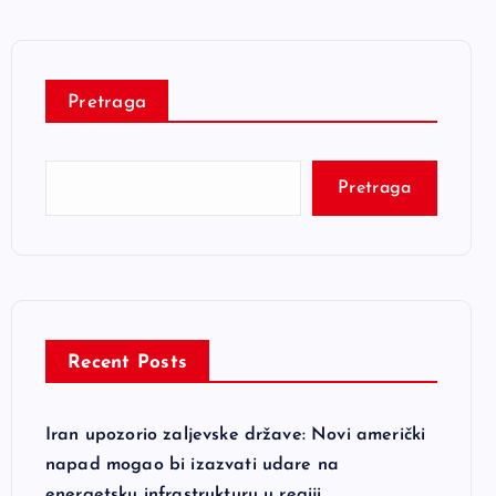
Pretraga
Pretraga
Recent Posts
Iran upozorio zaljevske države: Novi američki
napad mogao bi izazvati udare na
energetsku infrastrukturu u regiji