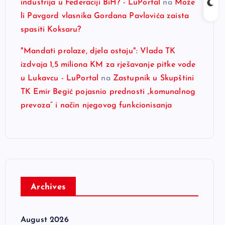
industrija u Federaciji BiH? - LuPortal
na
Može
li Pavgord vlasnika Gordana Pavlovića zaista
spasiti Koksaru?
"Mandati prolaze, djela ostaju": Vlada TK
izdvaja 1,5 miliona KM za rješavanje pitke vode
u Lukavcu - LuPortal
na
Zastupnik u Skupštini
TK Emir Begić pojasnio prednosti „komunalnog
prevoza“ i način njegovog funkcionisanja
Archives
August 2026