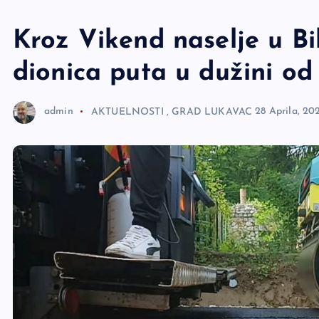
e
r
Kroz Vikend naselje u B
dionica puta u dužini o
admin
AKTUELNOSTI
,
GRAD LUKAVAC
28 Aprila, 20