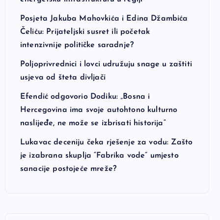
Posjeta Jakuba Mahovkića i Edina Džambića
Čeliću: Prijateljski susret ili početak
intenzivnije političke saradnje?
Poljoprivrednici i lovci udružuju snage u zaštiti
usjeva od šteta divljači
Efendić odgovorio Dodiku: „Bosna i
Hercegovina ima svoje autohtono kulturno
naslijeđe, ne može se izbrisati historija“
Lukavac deceniju čeka rješenje za vodu: Zašto
je izabrana skuplja “Fabrika vode” umjesto
sanacije postojeće mreže?