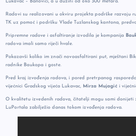
o
n
er
Lukavac – Banovići, a u dužini od oko 300 metara.
o
k
Radovi su realizovani u okviru projekta podrške razvoju ru
k
TK uz pomoć i podršku Vlade Tuzlanskog kantona, predvo
Pripremne radove i asfaltiranje izvodila je kompanija
Bauk
radova imali samo riječi hvale.
Pokazavši koliko im znači novoasfaltirani put, mještani 
radnike Baukopa i goste.
Pred kraj izvođenja radova, i pored pretrpanog rasporeda, r
vijećnici Gradskog vijeća Lukavac,
Mirza Mujagić
i vijećn
O kvalitetu izvedenih radova, čitatelji mogu sami donijeti 
LuPortala zabilježio danas tokom izvođenja radova.