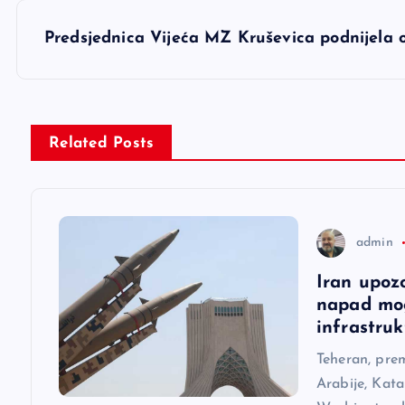
v
Predsjednica Vijeća MZ Kruševica podnijela 
i
g
Related Posts
a
c
admin
i
Iran upoz
napad mog
j
infrastruk
Teheran, pre
a
Arabije, Kata