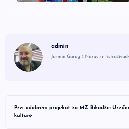
admin
Jasmin Garagić Nezavisni istraživačk
N
Prvi odobreni projekat za MZ Bikodže: Uređen
a
kulture