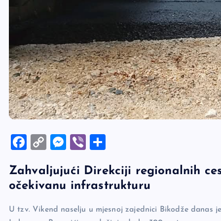
F
C
M
Vi
S
a
o
es
b
h
Zahvaljujući Direkciji regionalnih ce
c
p
se
er
ar
očekivanu infrastrukturu
e
y
n
e
b
Li
g
U tzv. Vikend naselju u mjesnoj zajednici Bikodže danas je