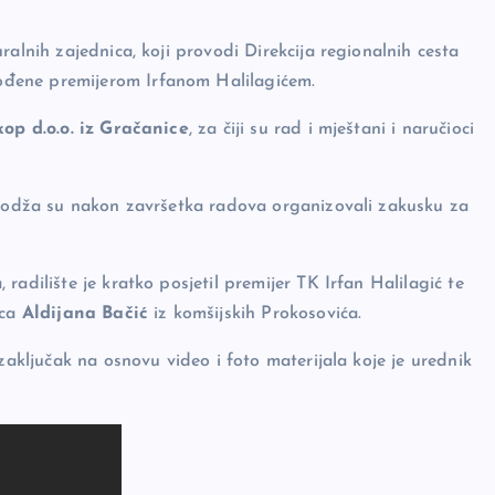
ralnih zajednica, koji provodi Direkcija regionalnih cesta
đene premijerom Irfanom Halilagićem.
op d.o.o. iz Gračanice
, za čiji su rad i mještani i naručioci
Bikodža su nakon završetka radova organizovali zakusku za
adilište je kratko posjetil premijer TK Irfan Halilagić te
ica
Aldijana Bačić
iz komšijskih Prokosovića.
zaključak na osnovu video i foto materijala koje je urednik