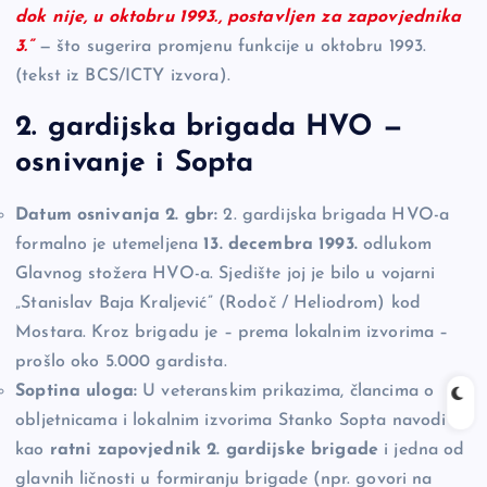
dok nije, u oktobru 1993., postavljen za zapovjednika
3.”
— što sugerira promjenu funkcije u oktobru 1993.
(tekst iz BCS/ICTY izvora).
2. gardijska brigada HVO —
osnivanje i Sopta
Datum osnivanja 2. gbr:
2. gardijska brigada HVO-a
formalno je utemeljena
13. decembra 1993.
odlukom
Glavnog stožera HVO-a. Sjedište joj je bilo u vojarni
„Stanislav Baja Kraljević” (Rodoč / Heliodrom) kod
Mostara. Kroz brigadu je – prema lokalnim izvorima –
prošlo oko 5.000 gardista.
Soptina uloga:
U veteranskim prikazima, člancima o
obljetnicama i lokalnim izvorima Stanko Sopta navodi se
kao
ratni zapovjednik 2. gardijske brigade
i jedna od
glavnih ličnosti u formiranju brigade (npr. govori na