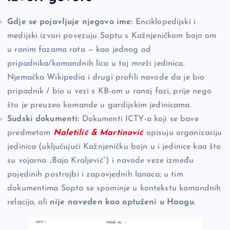
Gdje se pojavljuje njegovo ime:
Enciklopedijski i
medijski izvori povezuju Soptu s Kažnjeničkom bojn om
u ranim fazama rata — kao jednog od
pripadnika/komandnih lica u toj mreži jedinica.
Njemačka Wikipedia i drugi profili navode da je bio
pripadnik / bio u vezi s KB-om u ranoj fazi, prije nego
što je preuzeo komande u gardijskim jedinicama.
Sudski dokumenti:
Dokumenti ICTY-a koji se bave
predmetom
Naletilić & Martinović
opisuju organizaciju
jedinica (uključujući Kažnjeničku bojn u i jedinice kao što
su vojarna „Baja Kraljević“) i navode veze između
pojedinih postrojbi i zapovjednih lanaca; u tim
dokumentima Sopta se spominje u kontekstu komandnih
relacija, ali
nije naveden kao optuženi u Haagu
.