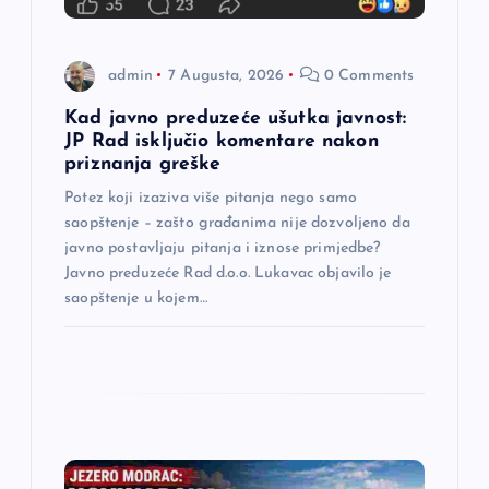
a
n
admin
7 Augusta, 2026
0 Comments
a
Kad javno preduzeće ušutka javnost:
JP Rad isključio komentare nakon
priznanja greške
k
Potez koji izaziva više pitanja nego samo
a
saopštenje – zašto građanima nije dozvoljeno da
javno postavljaju pitanja i iznose primjedbe?
Javno preduzeće Rad d.o.o. Lukavac objavilo je
saopštenje u kojem…