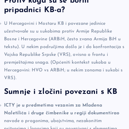
Protiv koga su se borili
pripadnici KB-a?
U Hercegovini i Mostaru KB i povezane jedinice
učestvovale su u sukobima protiv Armije Republike
Bosne i Hercegovine (ARBiH, često zvana Armija BiH u
tekstu). U nekim područjima došlo je i do konfrontacija s
Vojska Republike Srpske (VRS), ovisno o frontu i
premještajima snaga. (Općeniti kontekst sukoba u
Hercegovini: HVO vs ARBiH; u nekim zonama i sukobi s
VRS).
Sumnje i zločini povezani s KB
ICTY je u predmetima vezanim za Mladena
Naletilića i druge čimbenike u regiji dokumentirao
navode o progonima, ubojstvima, nezakonitim
pritvorima i logorima koji su povezivani s elementima