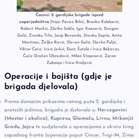
Časnici 2. gardijske brigade ispred
zapovjedništva
Stoje: Pavao Brkić, Branko Kolobarić,
Robert Markić, Zlatko Soldo, Igor Knezović, Dragan
Galić, Zvonko Trlin, Josip Bevanda, Stanko Sopta, Anita
Martinac, Željko Ravić, Slaven Galić, Slavko Puljić,
Viktor Ćorić, Ivica Jerkić, Đuro Šutalo i Ivica Bekavac.
Čuče: Dražen Obradović, Milan Stojanović, Zoran
Zubonja i Ivica Kraljević.
Operacije i bojišta (gdje je
brigada djelovala)
Prema domaćim prikazima ratnog puta 2. gardijske i
pratećih jedinica, brigada je djelovala u:
Hercegovini
(Mostar i okolica), Kupresu, Glamoču, Livnu, Mrkonjić
Gradu, Jajcu
te sudjelovala u operacijama u okviru šireg
zapadnog fronta (operacije poput Cincar, Tvigi-94, Zima