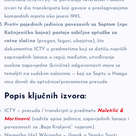
izvori te dio transkripata koji govore o preslagivanjima
komandnih mjesta oko jeseni 1993.
Protiv pojedinih jedinica povezanih sa Soptom (npr.
Kažnjenička bojna) postoje ozbiljne optužbe za
ratne zločine
(progon, logori, ubojstva), što
dokumentira ICTY u predmetima koji se dotiču najviših
zapovjednih lanaca u regiji; međutim, utvrđivanje
osobne zapovjedne (krivične) odgovornosti mora se
temeljiti na sudskim nalazima — koji za Soptu u Haagu
nisu doveli do optužnice/pravomoćne presude.
Popis ključnih izvora:
ICTY — presuda / transkripti u predmetu
Naletilić &
Martinović
(sadrže opise jedinica, zapovjednih lanaca i
povezanosti sa „Baja Kraljević“ vojarom).
Njemačka (de) Wikipedia — članak o Stanku Sopti