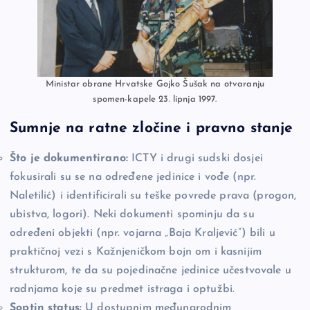
Ministar obrane Hrvatske Gojko Šušak na otvaranju
spomen-kapele 23. lipnja 1997.
Sumnje na ratne zločine i pravno stanje
Što je dokumentirano:
ICTY i drugi sudski dosjei
fokusirali su se na određene jedinice i vođe (npr.
Naletilić) i identificirali su teške povrede prava (progon,
ubistva, logori). Neki dokumenti spominju da su
određeni objekti (npr. vojarna „Baja Kraljević”) bili u
praktičnoj vezi s Kažnjeničkom bojn om i kasnijim
strukturom, te da su pojedinačne jedinice učestvovale u
radnjama koje su predmet istraga i optužbi.
Soptin status:
U dostupnim međunarodnim