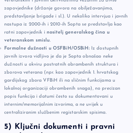
veteranskim i javnim aktivnostima vezanim za bivše
zapovjednike (držanje govora na obilježavanjima,
predstavljanje brigade i sl.). U nekoliko intervjua i javnih
nastupa iz 2000-ih i 2010-ih Sopta se predstavlja kao
ratni zapovjednik i
nositelj generalskog čina u
veteranskom smislu
.
Formalne dužnosti u OSFBiH/OSBiH:
Iz dostupnih
javnih izvora vidljivo je da je Sopta obnašao neke
dužnosti u okviru postratnih obrambenih struktura i
zborova veterana (npr. kao zapovjednik 1. hrvatskog
gardijskog zbora VFBiH ili na sličnim funkcijama u
lokalnoj organizaciji obrambenih snaga), no precizan
popis funkcija i datumi često su dokumentovani u
internim/memorijalnim izvorima, a ne uvijek u
centraliziranim službenim registarskim spisima.
5) Ključni dokumenti i pravni