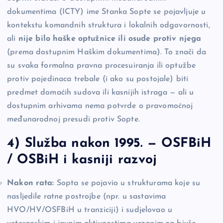
dokumentima (ICTY) ime Stanka Sopte se pojavljuje u
kontekstu komandnih struktura i lokalnih odgovornosti,
ali
nije bilo haške optužnice ili osude protiv njega
(prema dostupnim Haškim dokumentima). To znači da
su svaka formalna pravna procesuiranja ili optužbe
protiv pojedinaca trebale (i ako su postojale) biti
predmet domaćih sudova ili kasnijih istraga — ali u
dostupnim arhivama nema potvrde o pravomoćnoj
međunarodnoj presudi protiv Sopte.
4) Služba nakon 1995. — OSFBiH
/ OSBiH i kasniji razvoj
Nakon rata:
Sopta se pojavio u strukturama koje su
nasljedile ratne postrojbe (npr. u sastavima
HVO/HV/OSFBiH u tranziciji) i sudjelovao u