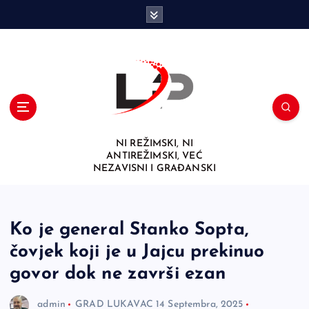
S
k
i
p
t
o
c
o
n
NI REŽIMSKI, NI
t
ANTIREŽIMSKI, VEĆ
e
NEZAVISNI I GRAĐANSKI
n
t
Ko je general Stanko Sopta,
čovjek koji je u Jajcu prekinuo
govor dok ne završi ezan
admin
GRAD LUKAVAC
14 Septembra, 2025