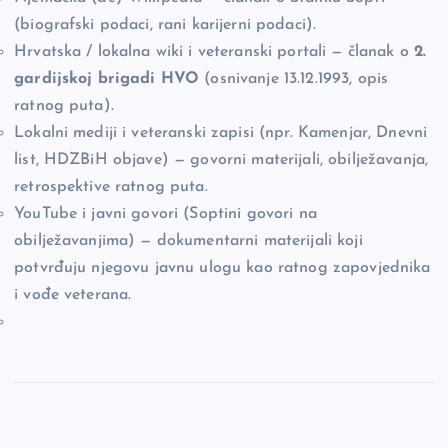
(biografski podaci, rani karijerni podaci).
Hrvatska / lokalna wiki i veteranski portali — članak o
2.
gardijskoj brigadi HVO
(osnivanje 13.12.1993, opis
ratnog puta).
Lokalni mediji i veteranski zapisi (npr. Kamenjar, Dnevni
list, HDZBiH objave) — govorni materijali, obilježavanja,
retrospektive ratnog puta.
YouTube i javni govori (Soptini govori na
obilježavanjima) — dokumentarni materijali koji
potvrđuju njegovu javnu ulogu kao ratnog zapovjednika
i vođe veterana.