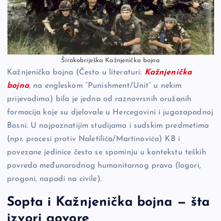
Širokobriješka Kažnjenička bojna
Kažnjenička bojna (Često u literaturi:
Kažnjenička
bojna
, na engleskom “Punishment/Unit” u nekim
prijevodima) bila je jedna od raznovrsnih oružanih
formacija koje su djelovale u Hercegovini i jugozapadnoj
Bosni. U najpoznatijim studijama i sudskim predmetima
(npr. procesi protiv Naletilića/Martinovića) KB i
povezane jedinice često se spominju u kontekstu teških
povreda međunarodnog humanitarnog prava (logori,
progoni, napadi na civile).
Sopta i Kažnjenička bojna — šta
izvori govore