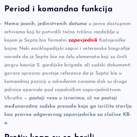
Period i komandna funkcija
Nema jasnih, jedinstvenih datuma
u javno dostupnim
arhivama koji bi potvrdili točno tržišno razdoblje u
kojem je Sopta bio formalni
zapovjednik
Kažnjeničke
bojne. Neki enciklopedijski zapisi i veteranske biografije
navode da je Sopta bio na čelu elemenata koji su činili
jezgru kasnije 2. gardijske brigade, ali sudski dokumenti
govore oprezno: postoje reference da je Sopta bio u
komandnoj poziciji u određenim zonama dok su druge
jedinice operirale pod zajedničkim zapovjedništvom.
Ukratko —
postoji veza u izvorima
, ali
ne postoji
međunarodna sudska presuda koja ga izričito stavlja
kao pravno odgovornog zapovjednika za zločine KB-
a
.