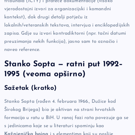
tribunala (ICTY) i prateće dokumentacije (visoko
b
Li
g
vjerodostojni izvori za organizacijski i komandni
o
n
er
kontekst), dok drugi detalji potječu iz
o
k
lokalnih/veteranskih tekstova, intervjua i enciklopedijskih
zapisa. Gdje su izvori kontradiktorni (npr. tačni datumi
k
preuzimanja nekih funkcija), jasno sam to označio i
naveo reference.
Stanko Sopta — ratni put 1992–
1995 (veoma opširno)
Sažetak (kratko)
Stanko Sopta (rođen 4. februara 1966., Dužice kod
Širokog Brijega) bio je aktivan na strani hrvatskih
formacija u ratu u BiH. U ranoj fazi rata povezuje ga se
s jedinicama koje se u literaturi spominju kao
Kažnjenička bojna
i s elementima koji su poslije