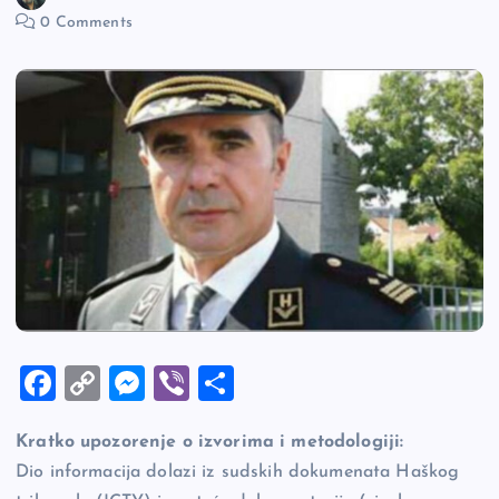
0 Comments
F
C
M
Vi
S
a
o
es
b
h
Kratko upozorenje o izvorima i metodologiji:
c
p
se
er
ar
Dio informacija dolazi iz sudskih dokumenata Haškog
e
y
n
e