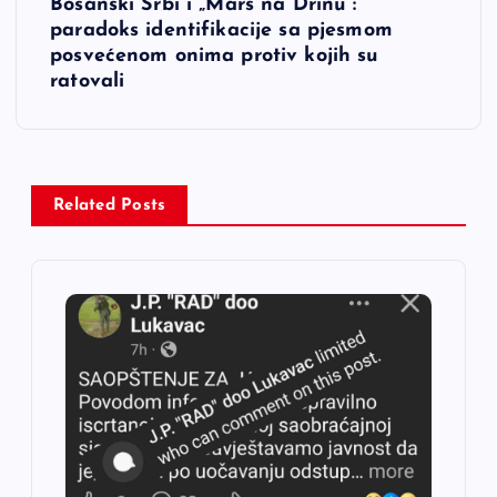
Bosanski Srbi i „Marš na Drinu“:
i
paradoks identifikacije sa pjesmom
posvećenom onima protiv kojih su
g
ratovali
a
c
Related Posts
i
j
a
č
l