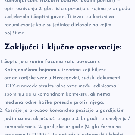
kamenjar.com, HDZBiH objave, lokalni portali)
—
opisi osnivanja 2. gbr, lista operacija u kojima je brigada
sudjelovala i Soptini govori. Ti izvori su korisni za
razumijevanje koje su jedinice djelovale na kojim
bojištima.
Zaključci i ključne opservacije:
Sopta je u ranim fazama rata povezan s
Kažnjeničkom bojnom
u izvorima koji bilježe
organizacijske veze u Hercegovini; sudski dokumenti
ICTY-a navode strukturalne veze među jedinicama i
spominju ga u komandnom kontekstu, ali
nema
međunarodne haške presude protiv njega
.
Kasnije je preuzeo komandne pozicije u gardijskim
jedinicama
, uključujući ulogu u 3. brigadi i utemeljenju /
komandovanju 2. gardijske brigade (2. gbr formalno
osnovana 13.12.1993.). To potvrđuju veteranski i lokalni