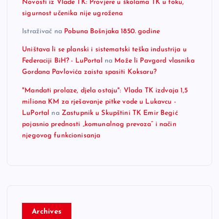
Novosti iz Vlade TK: Provjere u školama TK u toku,
sigurnost učenika nije ugrožena
Istraživač
na
Pobuna Bošnjaka 1850. godine
Uništava li se planski i sistematski teška industrija u
Federaciji BiH? - LuPortal
na
Može li Pavgord vlasnika
Gordana Pavlovića zaista spasiti Koksaru?
"Mandati prolaze, djela ostaju": Vlada TK izdvaja 1,5
miliona KM za rješavanje pitke vode u Lukavcu -
LuPortal
na
Zastupnik u Skupštini TK Emir Begić
pojasnio prednosti „komunalnog prevoza“ i način
njegovog funkcionisanja
Archives