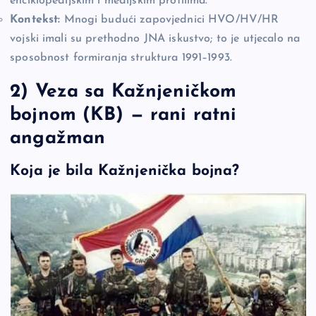
enciklopedijskim i medijskim profilima.
Kontekst:
Mnogi budući zapovjednici HVO/HV/HR
vojski imali su prethodno JNA iskustvo; to je utjecalo na
sposobnost formiranja struktura 1991–1993.
2) Veza sa Kažnjeničkom
bojnom (KB) — rani ratni
angažman
Koja je bila Kažnjenička bojna?