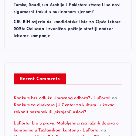
Turska, Saudijska Arabija i Pakistan: stvara li se novi
sigurnosni trokut s nuklearnom sjenom?
CIK BiH ovjerio 64 kandidatske liste za Opće izbore
2026: Od sada i zvanično počinje strožiji nadzor
izborne kampanje
Recent Comments
Konkurs bez odluke Upravnog odbora? - LuPortal
na
Konkurs za direktora JU Centar za kulturu Lukavac:
zakonit postupak ili „skrojeni“ uslovi?
LuPortal bio u pravu: Maloljetnici iza lažnih dojava o
bombama u Tuzlanskom kantonu - LuPortal
na