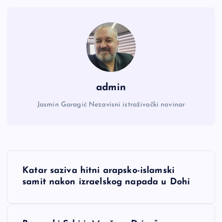
admin
Jasmin Garagić Nezavisni istraživački novinar
N
Katar saziva hitni arapsko-islamski
a
samit nakon izraelskog napada u Dohi
v