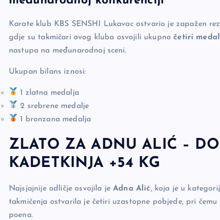
međunarodnoj konkurenciji
e
y
n
e
b
Li
g
Karate klub KBS SENSHI Lukavac ostvario je zapažen rez
o
n
er
gdje su takmičari ovog kluba osvojili ukupno
četiri medal
o
k
nastupa na međunarodnoj sceni.
k
Ukupan bilans iznosi:
1 zlatna medalja
2 srebrene medalje
1 bronzana medalja
ZLATO ZA ADNU ALIĆ – DO
KADETKINJA +54 KG
Najsjajnije odličje osvojila je
Adna Alić
, koja je u kategor
takmičenja ostvarila je četiri uzastopne pobjede, pri čem
poena.