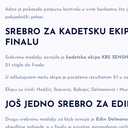
Adna je pokazala potpunu kontrolu u svim borbama, što joj
pobjednički pehar.
SREBRO ZA KADETSKU EK
FINALU
Srebrenu medalju osvojila je
kadetska ekipa KBS SENSH
2:1 stigla do finala.
U odlučujućem meču ekipa je poražena rezultatom 2:1 u sa
Ekipu su činili: Hodžić, Ikanović, Babajić, Delmanović i Mur
JOŠ JEDNO SREBRO ZA ED
Drugu srebrenu medalju za klub osvojio je
Edin Delmano
ubjedljive pobjede, a u finalu je poražen minimalnom razl