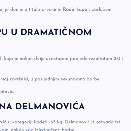
 je donijelo titulu prvakinje
Roda kupa
i zasluženi
IPU U DRAMATIČNOM
I
, koja je nakon dvije uzastopne pobjede rezultatom 2:0 i
moj završnici, u posljednjim sekundama borbe.
atović.
INA DELMANOVIĆA
vić
u kategoriji kadeti -63 kg. Delmanović je ostvario tri
ikom, nakon vrlo izjednačene borbe.