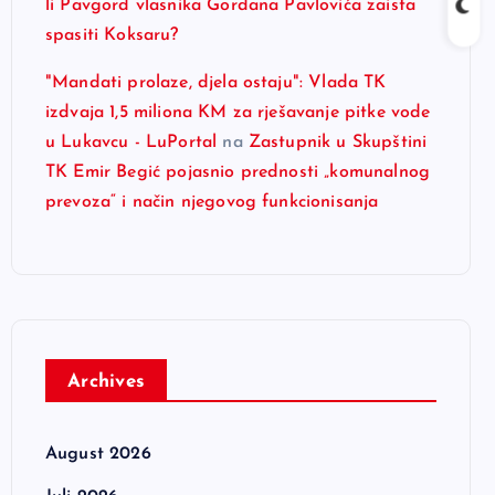
li Pavgord vlasnika Gordana Pavlovića zaista
spasiti Koksaru?
"Mandati prolaze, djela ostaju": Vlada TK
izdvaja 1,5 miliona KM za rješavanje pitke vode
u Lukavcu - LuPortal
na
Zastupnik u Skupštini
TK Emir Begić pojasnio prednosti „komunalnog
prevoza“ i način njegovog funkcionisanja
Archives
August 2026