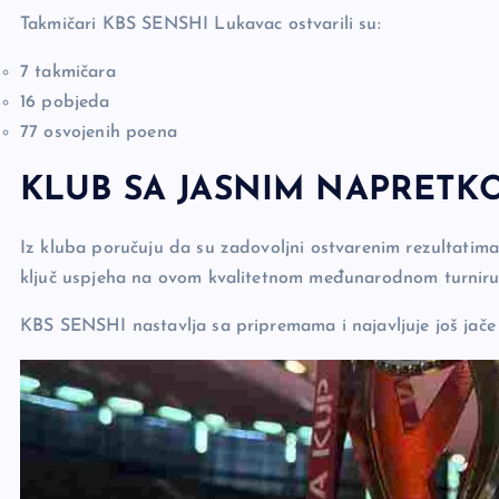
Takmičari KBS SENSHI Lukavac ostvarili su:
7 takmičara
16 pobjeda
77 osvojenih poena
KLUB SA JASNIM NAPRETK
Iz kluba poručuju da su zadovoljni ostvarenim rezultatima,
ključ uspjeha na ovom kvalitetnom međunarodnom turniru
KBS SENSHI nastavlja sa pripremama i najavljuje još jač