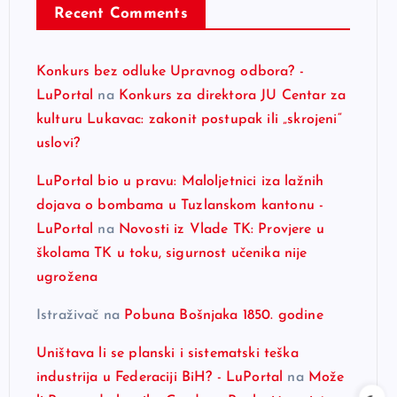
Recent Comments
Konkurs bez odluke Upravnog odbora? -
LuPortal
na
Konkurs za direktora JU Centar za
kulturu Lukavac: zakonit postupak ili „skrojeni“
uslovi?
LuPortal bio u pravu: Maloljetnici iza lažnih
dojava o bombama u Tuzlanskom kantonu -
LuPortal
na
Novosti iz Vlade TK: Provjere u
školama TK u toku, sigurnost učenika nije
ugrožena
Istraživač
na
Pobuna Bošnjaka 1850. godine
Uništava li se planski i sistematski teška
industrija u Federaciji BiH? - LuPortal
na
Može