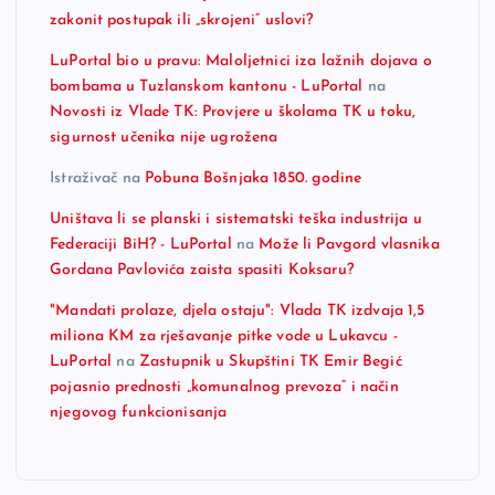
zakonit postupak ili „skrojeni“ uslovi?
LuPortal bio u pravu: Maloljetnici iza lažnih dojava o
bombama u Tuzlanskom kantonu - LuPortal
na
Novosti iz Vlade TK: Provjere u školama TK u toku,
sigurnost učenika nije ugrožena
Istraživač
na
Pobuna Bošnjaka 1850. godine
Uništava li se planski i sistematski teška industrija u
Federaciji BiH? - LuPortal
na
Može li Pavgord vlasnika
Gordana Pavlovića zaista spasiti Koksaru?
"Mandati prolaze, djela ostaju": Vlada TK izdvaja 1,5
miliona KM za rješavanje pitke vode u Lukavcu -
LuPortal
na
Zastupnik u Skupštini TK Emir Begić
pojasnio prednosti „komunalnog prevoza“ i način
njegovog funkcionisanja