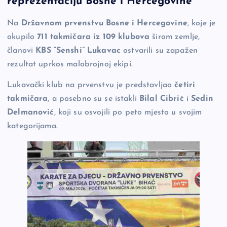
reprezentaciju Bosne i Hercegovine
b
Li
g
Na
Državnom prvenstvu Bosne i Hercegovine
, koje je
o
n
er
okupilo
711 takmičara iz 109 klubova
širom zemlje,
o
k
članovi
KBS “Senshi” Lukavac
ostvarili su zapažen
k
rezultat uprkos malobrojnoj ekipi.
Lukavački klub na prvenstvu je predstavljao
četiri
takmičara
, a posebno su se istakli
Bilal Cibrić
i
Sedin
Delmanović
, koji su osvojili po peto mjesto u svojim
kategorijama.