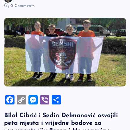
0 Comments
F
C
M
Vi
S
a
o
es
b
h
Bilal Cibrić i Sedin Delmanović osvojili
c
p
se
er
ar
peta mjesta i vrijedne bodove za
e
y
n
e