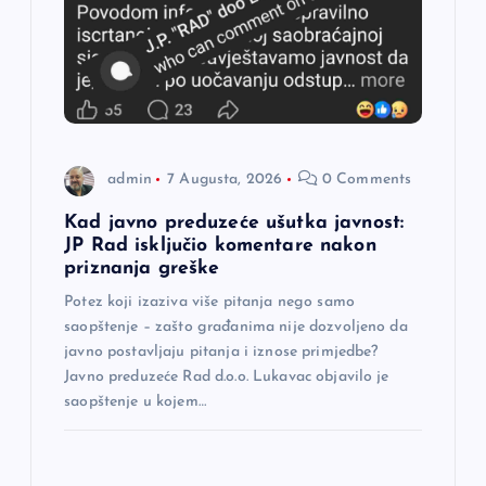
č
l
a
n
admin
7 Augusta, 2026
0 Comments
a
Kad javno preduzeće ušutka javnost:
JP Rad isključio komentare nakon
priznanja greške
k
Potez koji izaziva više pitanja nego samo
a
saopštenje – zašto građanima nije dozvoljeno da
javno postavljaju pitanja i iznose primjedbe?
Javno preduzeće Rad d.o.o. Lukavac objavilo je
saopštenje u kojem…