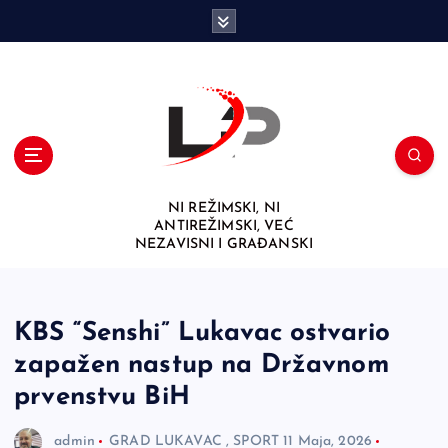
S
k
i
p
t
o
c
o
n
NI REŽIMSKI, NI
t
ANTIREŽIMSKI, VEĆ
e
NEZAVISNI I GRAĐANSKI
n
t
KBS “Senshi” Lukavac ostvario
zapažen nastup na Državnom
prvenstvu BiH
admin
GRAD LUKAVAC
,
SPORT
11 Maja, 2026