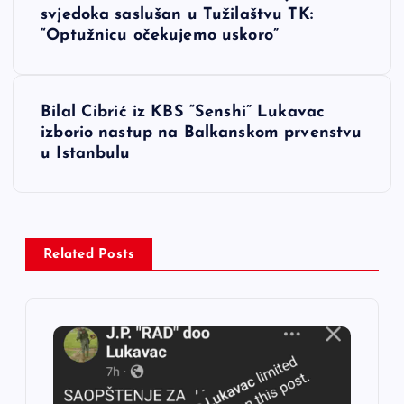
a
svjedoka saslušan u Tužilaštvu TK:
“Optužnicu očekujemo uskoro”
v
i
Bilal Cibrić iz KBS “Senshi” Lukavac
izborio nastup na Balkanskom prvenstvu
g
u Istanbulu
a
c
Related Posts
i
j
a