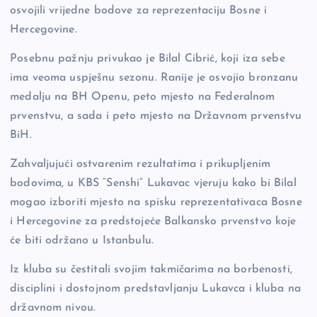
osvojili vrijedne bodove za reprezentaciju Bosne i
Hercegovine.
Posebnu pažnju privukao je Bilal Cibrić, koji iza sebe
ima veoma uspješnu sezonu. Ranije je osvojio bronzanu
medalju na BH Openu, peto mjesto na Federalnom
prvenstvu, a sada i peto mjesto na Državnom prvenstvu
BiH.
Zahvaljujući ostvarenim rezultatima i prikupljenim
bodovima, u KBS “Senshi” Lukavac vjeruju kako bi Bilal
mogao izboriti mjesto na spisku reprezentativaca Bosne
i Hercegovine za predstojeće Balkansko prvenstvo koje
će biti održano u Istanbulu.
Iz kluba su čestitali svojim takmičarima na borbenosti,
disciplini i dostojnom predstavljanju Lukavca i kluba na
državnom nivou.