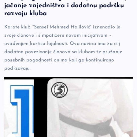
c
p
se
er
ar
jačanje zajedništva i dodatnu podršku
e
y
n
e
razvoju kluba
b
Li
g
Karate klub “Sensei Mehmed Halilović” iznenadio je
o
n
er
svoje članove i simpatizere novom inicijativom –
o
k
uvođenjem kartica lojalnosti. Ova novina ima za cilj
k
dodatno povezivanje članova sa klubom te pružanje
posebnih pogodnosti onima koji ga kontinuirano
podržavaju.