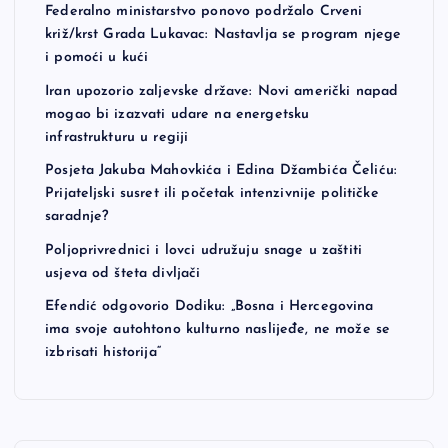
Federalno ministarstvo ponovo podržalo Crveni
križ/krst Grada Lukavac: Nastavlja se program njege
i pomoći u kući
Iran upozorio zaljevske države: Novi američki napad
mogao bi izazvati udare na energetsku
infrastrukturu u regiji
Posjeta Jakuba Mahovkića i Edina Džambića Čeliću:
Prijateljski susret ili početak intenzivnije političke
saradnje?
Poljoprivrednici i lovci udružuju snage u zaštiti
usjeva od šteta divljači
Efendić odgovorio Dodiku: „Bosna i Hercegovina
ima svoje autohtono kulturno naslijeđe, ne može se
izbrisati historija“