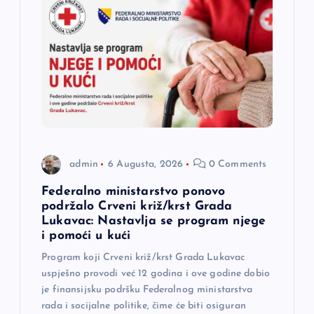
j
a
č
l
a
admin
6 Augusta, 2026
0 Comments
n
Federalno ministarstvo ponovo
podržalo Crveni križ/krst Grada
a
Lukavac: Nastavlja se program njege
i pomoći u kući
k
Program koji Crveni križ/krst Grada Lukavac
uspješno provodi već 12 godina i ove godine dobio
a
je finansijsku podršku Federalnog ministarstva
rada i socijalne politike, čime će biti osiguran