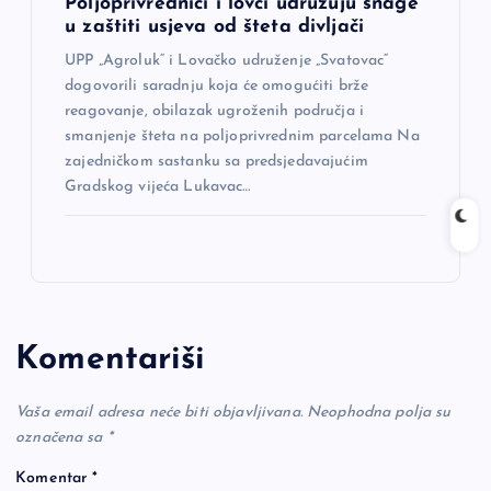
Poljoprivrednici i lovci udružuju snage
u zaštiti usjeva od šteta divljači
UPP „Agroluk“ i Lovačko udruženje „Svatovac“
dogovorili saradnju koja će omogućiti brže
reagovanje, obilazak ugroženih područja i
smanjenje šteta na poljoprivrednim parcelama Na
zajedničkom sastanku sa predsjedavajućim
Gradskog vijeća Lukavac…
Komentariši
Vaša email adresa neće biti objavljivana.
Neophodna polja su
označena sa
*
Komentar
*