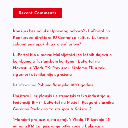
Recent Comments
Konkurs bez odluke Upravnog odbora? - LuPortal
na
Konkurs za direktora JU Centar za kulturu Lukavac:
zakonit postupak ili „skrojeni“ uslovi?
LuPortal bio u pravu: Maloljetnici iza lažnih dojava o
bombama u Tuzlanskom kantonu - LuPortal
na
Novosti iz Vlade TK: Provjere u školama TK u toku,
sigurnost učenika nije ugrožena
Istraživač
na
Pobuna Bošnjaka 1850. godine
Uništava li se planski i sistematski teška industrija u
Federaciji BiH? - LuPortal
na
Može li Pavgord vlasnika
Gordana Pavlovića zaista spasiti Koksaru?
"Mandati prolaze, djela ostaju": Vlada TK izdvaja 1,5
miliona KM za rješavanje pitke vode u Lukavcu -