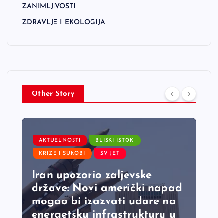
ZANIMLJIVOSTI
ZDRAVLJE I EKOLOGIJA
Other Story
AKTUELNOSTI
BLISKI ISTOK
KRIZE I SUKOBI
SVIJET
Iran upozorio zaljevske
države: Novi američki napad
mogao bi izazvati udare na
energetsku infrastrukturu u