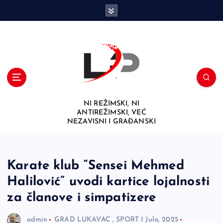
S
k
i
p
t
o
c
o
n
NI REŽIMSKI, NI
t
ANTIREŽIMSKI, VEĆ
e
NEZAVISNI I GRAĐANSKI
n
t
Karate klub “Sensei Mehmed
Halilović” uvodi kartice lojalnosti
za članove i simpatizere
admin
GRAD LUKAVAC
,
SPORT
1 Jula, 2025