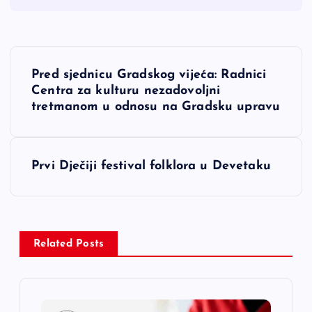
N
Pred sjednicu Gradskog vijeća: Radnici
a
Centra za kulturu nezadovoljni
tretmanom u odnosu na Gradsku upravu
v
i
Prvi Dječiji festival folklora u Devetaku
g
a
Related Posts
c
i