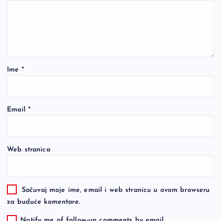
Ime
*
Email
*
Web stranica
Sačuvaj moje ime, email i web stranicu u ovom browseru
za buduće komentare.
Notify me of follow-up comments by email.