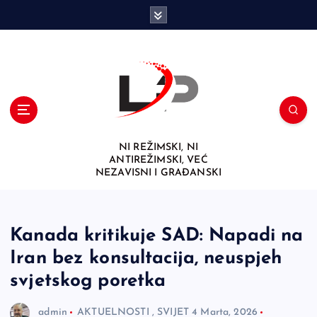
S
k
i
p
t
o
c
o
n
NI REŽIMSKI, NI
t
ANTIREŽIMSKI, VEĆ
e
NEZAVISNI I GRAĐANSKI
n
t
Kanada kritikuje SAD: Napadi na
Iran bez konsultacija, neuspjeh
svjetskog poretka
admin
AKTUELNOSTI
,
SVIJET
4 Marta, 2026