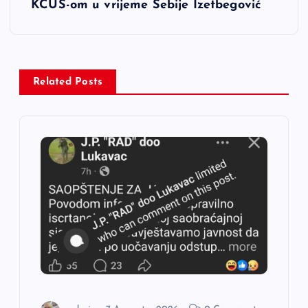
i
KCUS-om u vrijeme Sebije Izetbegović
g
a
Related Posts
c
i
j
a
č
l
a