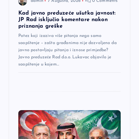
admin
7 Augusta, 2026
0 Comments
n
Kad javno preduzeće ušutka javnost:
JP Rad isključio komentare nakon
a
priznanja greške
Potez koji izaziva više pitanja nego samo
k
saopštenje – zašto građanima nije dozvoljeno da
javno postavljaju pitanja i iznose primjedbe?
a
Javno preduzeće Rad d.o.o. Lukavac objavilo je
saopštenje u kojem…