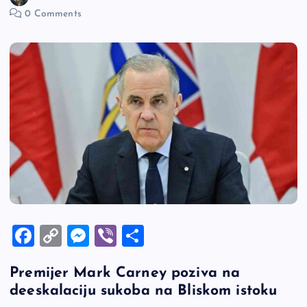
0 Comments
F
C
M
Vi
S
a
o
es
b
h
Premijer Mark Carney poziva na
c
p
se
er
ar
deeskalaciju sukoba na Bliskom istoku
e
y
n
e