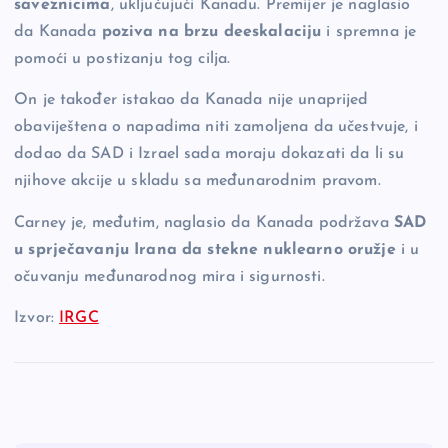
saveznicima
, uključujući Kanadu. Premijer je naglasio
da Kanada
poziva na brzu deeskalaciju
i spremna je
pomoći u postizanju tog cilja.
On je također istakao da Kanada nije unaprijed
obaviještena o napadima niti zamoljena da učestvuje, i
dodao da SAD i Izrael sada moraju dokazati da li su
njihove akcije u skladu sa međunarodnim pravom.
Carney je, međutim, naglasio da Kanada podržava
SAD
u sprječavanju Irana da stekne nuklearno oružje
i u
očuvanju međunarodnog mira i sigurnosti.
Izvor:
IRGC