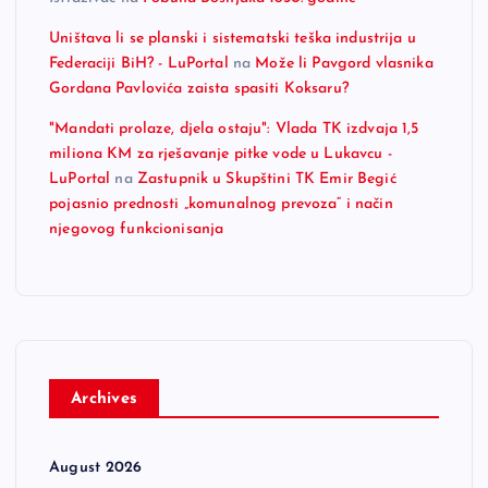
Uništava li se planski i sistematski teška industrija u
Federaciji BiH? - LuPortal
na
Može li Pavgord vlasnika
Gordana Pavlovića zaista spasiti Koksaru?
"Mandati prolaze, djela ostaju": Vlada TK izdvaja 1,5
miliona KM za rješavanje pitke vode u Lukavcu -
LuPortal
na
Zastupnik u Skupštini TK Emir Begić
pojasnio prednosti „komunalnog prevoza“ i način
njegovog funkcionisanja
Archives
August 2026