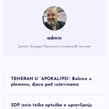
admin
Jasmin Garagić Nezavisni istraživački novinar
N
TEHERAN U “APOKALIPSI”: Bolnice u
a
plamenu, djeca pod ruševinama
v
SDP iznio teške optužbe o upravljanju