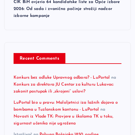
CIK BiH ovjerio 64 kandidatske liste za Opće izbore
2026: Od sada i zvanično počinje strožiji nadzor
izborne kampanje
Recent Comments
Konkurs bez odluke Upravnog odbora? - LuPortal
na
Konkurs za direktora JU Centar za kulturu Lukavac:
zakonit postupak ili „skrojeni“ uslovi?
LuPortal bio u pravu: Maloljetnici iza lažnih dojava o
bombama u Tuzlanskom kantonu - LuPortal
na
Novosti iz Vlade TK: Provjere u školama TK u toku,
sigurnost učenika nije ugrožena
Istraživač
na
Pobuna Bošnjaka 1850. godine