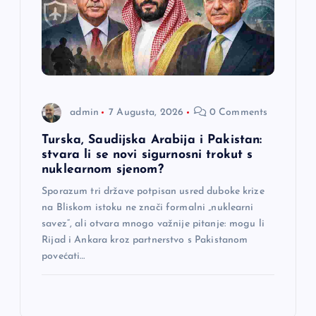
admin
7 Augusta, 2026
0 Comments
Turska, Saudijska Arabija i Pakistan:
stvara li se novi sigurnosni trokut s
nuklearnom sjenom?
Sporazum tri države potpisan usred duboke krize
na Bliskom istoku ne znači formalni „nuklearni
savez“, ali otvara mnogo važnije pitanje: mogu li
Rijad i Ankara kroz partnerstvo s Pakistanom
povećati…