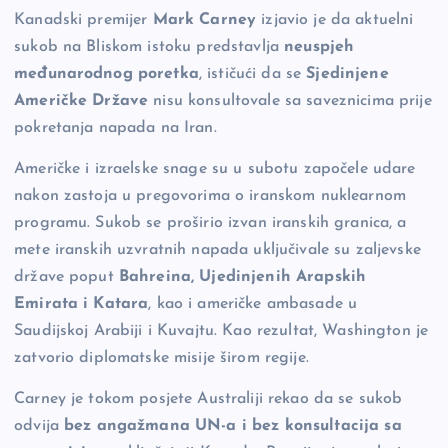
b
Li
g
Kanadski premijer
Mark Carney
izjavio je da aktuelni
sukob na Bliskom istoku predstavlja
neuspjeh
o
n
er
međunarodnog poretka
, ističući da se
Sjedinjene
o
k
Američke Države
nisu konsultovale sa saveznicima prije
k
pokretanja napada na Iran.
Američke i izraelske snage su u subotu započele udare
nakon zastoja u pregovorima o iranskom nuklearnom
programu. Sukob se proširio izvan iranskih granica, a
mete iranskih uzvratnih napada uključivale su zaljevske
države poput
Bahreina, Ujedinjenih Arapskih
Emirata i Katara
, kao i američke ambasade u
Saudijskoj Arabiji i Kuvajtu. Kao rezultat, Washington je
zatvorio diplomatske misije širom regije.
Carney je tokom posjete Australiji rekao da se sukob
odvija
bez angažmana UN-a i bez konsultacija sa