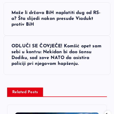
N
Može li država BiH naplatiti dug od RS-
a
a? Šta slijedi nakon presude Viadukt
protiv BiH
v
i
ODLUČI SE ČOVJEČE! Komšić opet sam
sebi u kontru: Nekidan bi dao šansu
g
Dodiku, sad zove NATO da asistira
policiji pri njegovom hapšenju.
a
c
i
Related Posts
j