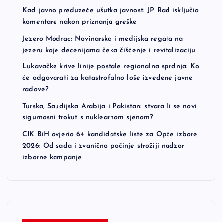
Kad javno preduzeće ušutka javnost: JP Rad isključio
komentare nakon priznanja greške
Jezero Modrac: Novinarska i medijska regata na
jezeru koje decenijama čeka čišćenje i revitalizaciju
Lukavačke krive linije postale regionalna sprdnja: Ko
će odgovarati za katastrofalno loše izvedene javne
radove?
Turska, Saudijska Arabija i Pakistan: stvara li se novi
sigurnosni trokut s nuklearnom sjenom?
CIK BiH ovjerio 64 kandidatske liste za Opće izbore
2026: Od sada i zvanično počinje strožiji nadzor
izborne kampanje