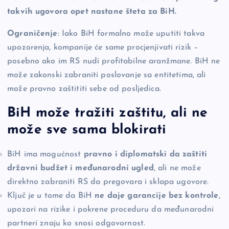
takvih ugovora opet nastane šteta za BiH.
Ograničenje
: Iako BiH formalno može uputiti takva
upozorenja, kompanije će same procjenjivati rizik –
posebno ako im RS nudi profitabilne aranžmane. BiH ne
može zakonski zabraniti poslovanje sa entitetima, ali
može pravno zaštititi sebe od posljedica.
BiH može tražiti zaštitu, ali ne
može sve sama blokirati
BiH ima mogućnost
pravno i diplomatski da zaštiti
državni budžet i međunarodni ugled
, ali ne može
direktno zabraniti RS da pregovara i sklapa ugovore.
Ključ je u tome da BiH
ne daje garancije bez kontrole
,
upozori na rizike i pokrene proceduru da međunarodni
partneri znaju ko snosi odgovornost.