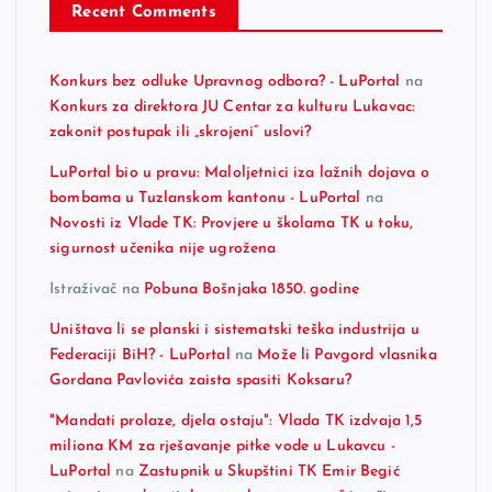
Recent Comments
Konkurs bez odluke Upravnog odbora? - LuPortal
na
Konkurs za direktora JU Centar za kulturu Lukavac:
zakonit postupak ili „skrojeni“ uslovi?
LuPortal bio u pravu: Maloljetnici iza lažnih dojava o
bombama u Tuzlanskom kantonu - LuPortal
na
Novosti iz Vlade TK: Provjere u školama TK u toku,
sigurnost učenika nije ugrožena
Istraživač
na
Pobuna Bošnjaka 1850. godine
Uništava li se planski i sistematski teška industrija u
Federaciji BiH? - LuPortal
na
Može li Pavgord vlasnika
Gordana Pavlovića zaista spasiti Koksaru?
"Mandati prolaze, djela ostaju": Vlada TK izdvaja 1,5
miliona KM za rješavanje pitke vode u Lukavcu -
LuPortal
na
Zastupnik u Skupštini TK Emir Begić