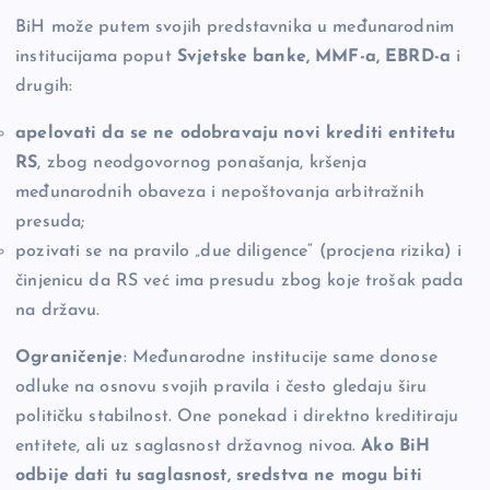
BiH može putem svojih predstavnika u međunarodnim
institucijama poput
Svjetske banke, MMF-a, EBRD-a
i
drugih:
apelovati da se ne odobravaju novi krediti entitetu
RS
, zbog neodgovornog ponašanja, kršenja
međunarodnih obaveza i nepoštovanja arbitražnih
presuda;
pozivati se na pravilo „due diligence“ (procjena rizika) i
činjenicu da RS već ima presudu zbog koje trošak pada
na državu.
Ograničenje
: Međunarodne institucije same donose
odluke na osnovu svojih pravila i često gledaju širu
političku stabilnost. One ponekad i direktno kreditiraju
entitete, ali uz saglasnost državnog nivoa.
Ako BiH
odbije dati tu saglasnost, sredstva ne mogu biti