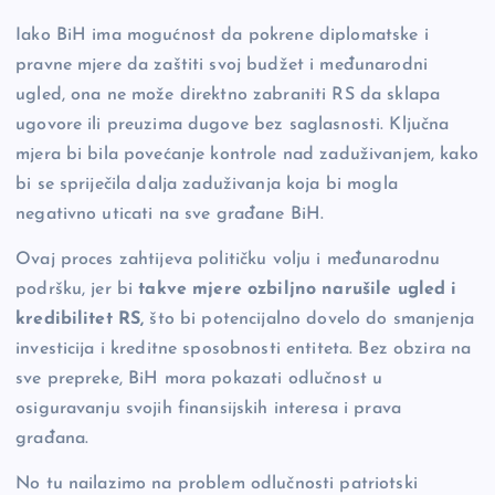
Iako BiH ima mogućnost da pokrene diplomatske i
pravne mjere da zaštiti svoj budžet i međunarodni
ugled, ona ne može direktno zabraniti RS da sklapa
ugovore ili preuzima dugove bez saglasnosti. Ključna
mjera bi bila povećanje kontrole nad zaduživanjem, kako
bi se spriječila dalja zaduživanja koja bi mogla
negativno uticati na sve građane BiH.
Ovaj proces zahtijeva političku volju i međunarodnu
podršku, jer bi
takve mjere ozbiljno narušile ugled i
kredibilitet RS,
što bi potencijalno dovelo do smanjenja
investicija i kreditne sposobnosti entiteta. Bez obzira na
sve prepreke, BiH mora pokazati odlučnost u
osiguravanju svojih finansijskih interesa i prava
građana.
No tu nailazimo na problem odlučnosti patriotski