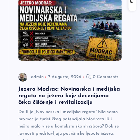
a
č
l
a
n
admin
7 Augusta, 2026
0 Comments
a
Jezero Modrac: Novinarska i medijska
regata na jezeru koje decenijama
k
čeka čišćenje i revitalizaciju
a
Da li je „Novinarska i medijska regata“ bila samo
promocija turističkog potencijala Modraca ili i
nešto malo više u kontekstu skorih izbora? Dok se
javnosti predstavljaju površinske ljepote jezera,