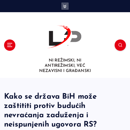
S
k
i
p
t
o
c
o
n
NI REŽIMSKI, NI
t
ANTIREŽIMSKI, VEĆ
e
NEZAVISNI I GRAĐANSKI
n
t
Kako se država BiH može
zaštititi protiv budućih
nevraćanja zaduženja i
neispunjenih ugovora RS?