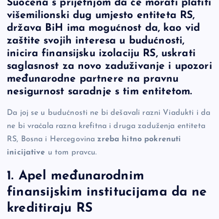
Suočena s prijetnjom da će morati platiti
c
p
se
er
ar
višemilionski dug umjesto entiteta RS,
e
y
n
e
država BiH ima mogućnost da, kao vid
b
Li
g
zaštite svojih interesa u budućnosti,
o
n
er
inicira finansijsku izolaciju RS, uskrati
saglasnost za novo zaduživanje i upozori
o
k
međunarodne partnere na pravnu
k
nesigurnost saradnje s tim entitetom.
Da joj se u budućnosti ne bi dešavali razni Viadukti i da
ne bi vraćala razna krefitna i druga zaduženja entiteta
RS, Bosna i Hercegovina
zreba hitno pokrenuti
inicijative
u tom pravcu.
1. Apel međunarodnim
finansijskim institucijama da ne
kreditiraju RS