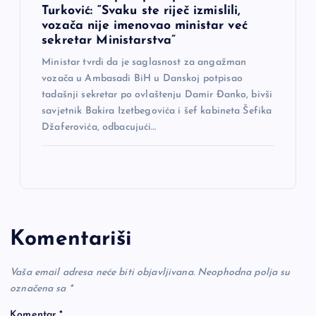
Turković: “Svaku ste riječ izmislili,
vozača nije imenovao ministar već
sekretar Ministarstva”
Ministar tvrdi da je saglasnost za angažman
vozača u Ambasadi BiH u Danskoj potpisao
tadašnji sekretar po ovlaštenju Damir Đanko, bivši
savjetnik Bakira Izetbegovića i šef kabineta Šefika
Džaferovića, odbacujući…
Komentariši
Vaša email adresa neće biti objavljivana.
Neophodna polja su
označena sa
*
Komentar
*