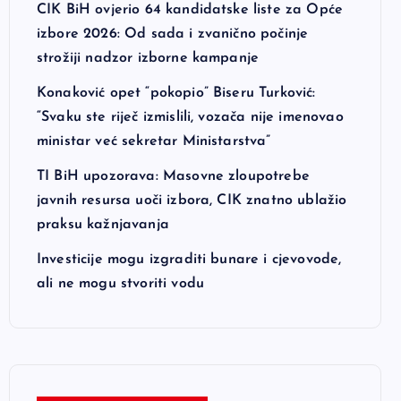
CIK BiH ovjerio 64 kandidatske liste za Opće
izbore 2026: Od sada i zvanično počinje
strožiji nadzor izborne kampanje
Konaković opet “pokopio” Biseru Turković:
“Svaku ste riječ izmislili, vozača nije imenovao
ministar već sekretar Ministarstva”
TI BiH upozorava: Masovne zloupotrebe
javnih resursa uoči izbora, CIK znatno ublažio
praksu kažnjavanja
Investicije mogu izgraditi bunare i cjevovode,
ali ne mogu stvoriti vodu