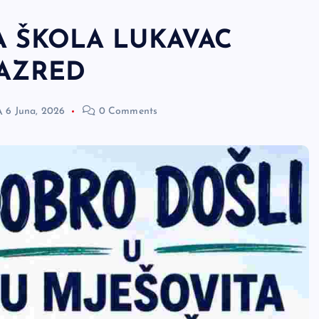
A ŠKOLA LUKAVAC
RAZRED
A
6 Juna, 2026
0 Comments