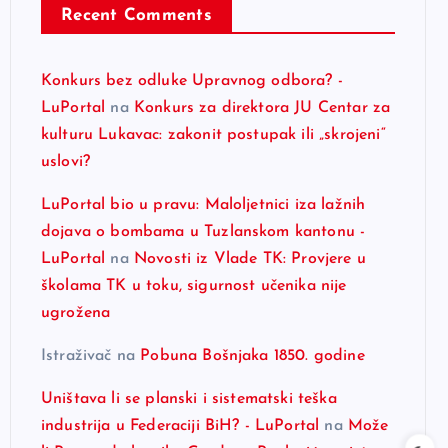
Recent Comments
Konkurs bez odluke Upravnog odbora? -
LuPortal
na
Konkurs za direktora JU Centar za
kulturu Lukavac: zakonit postupak ili „skrojeni“
uslovi?
LuPortal bio u pravu: Maloljetnici iza lažnih
dojava o bombama u Tuzlanskom kantonu -
LuPortal
na
Novosti iz Vlade TK: Provjere u
školama TK u toku, sigurnost učenika nije
ugrožena
Istraživač
na
Pobuna Bošnjaka 1850. godine
Uništava li se planski i sistematski teška
industrija u Federaciji BiH? - LuPortal
na
Može