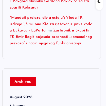
li Pavgord vlasnika Gordana Pavlovića zaista
spasiti Koksaru?
"Mandati prolaze, djela ostaju": Vlada TK
izdvaja 1,5 miliona KM za rješavanje pitke vode
u Lukavcu - LuPortal
na
Zastupnik u Skupštini
TK Emir Begić pojasnio prednosti „komunalnog
prevoza“ i način njegovog funkcionisanja
Archives
August 2026