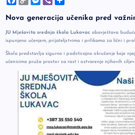
F
C
M
Vi
S
a
o
es
b
h
Nova generacija učenika pred važn
c
p
se
er
ar
e
y
n
e
JU Mješovita srednja škola Lukavac
obavještava buduće 
b
Li
g
ispunjeno učenjem, prijateljstvima i prilikama za lični i pro
o
n
er
Škola predstavlja sigurno i podsticajno okruženje koje nje
o
k
učenicima pruža prostor za rast i ostvarenje njihovih ciljev
k