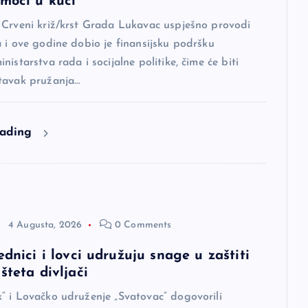
omoći u kući
 Crveni križ/krst Grada Lukavac uspješno provodi
 i ove godine dobio je finansijsku podršku
nistarstva rada i socijalne politike, čime će biti
tavak pružanja…
eading
4 Augusta, 2026
0 Comments
ednici i lovci udružuju snage u zaštiti
šteta divljači
“ i Lovačko udruženje „Svatovac“ dogovorili