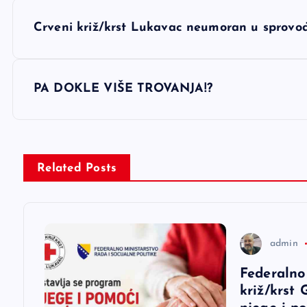
N
Crveni križ/krst Lukavac neumoran u sprovođ
a
v
PA DOKLE VIŠE TROVANJA!?
i
g
Related Posts
a
c
admin
Federalno
i
križ/krst