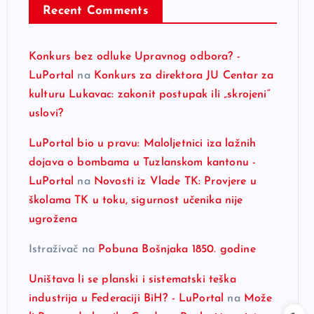
Recent Comments
Konkurs bez odluke Upravnog odbora? -
LuPortal
na
Konkurs za direktora JU Centar za
kulturu Lukavac: zakonit postupak ili „skrojeni“
uslovi?
LuPortal bio u pravu: Maloljetnici iza lažnih
dojava o bombama u Tuzlanskom kantonu -
LuPortal
na
Novosti iz Vlade TK: Provjere u
školama TK u toku, sigurnost učenika nije
ugrožena
Istraživač
na
Pobuna Bošnjaka 1850. godine
Uništava li se planski i sistematski teška
industrija u Federaciji BiH? - LuPortal
na
Može