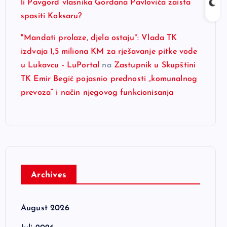
li Pavgord vlasnika Gordana Pavlovića zaista
spasiti Koksaru?
"Mandati prolaze, djela ostaju": Vlada TK
izdvaja 1,5 miliona KM za rješavanje pitke vode
u Lukavcu - LuPortal
na
Zastupnik u Skupštini
TK Emir Begić pojasnio prednosti „komunalnog
prevoza“ i način njegovog funkcionisanja
Archives
August 2026