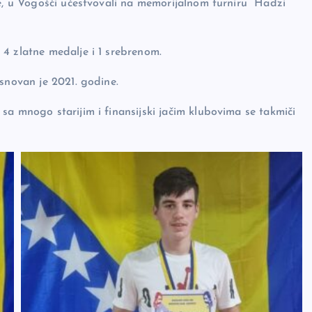
je, u Vogošći učestvovali na memorijalnom turniru “Hadzi
4 zlatne medalje i 1 srebrenom.
snovan je 2021. godine.
sa mnogo starijim i finansijski jačim klubovima se takmiči