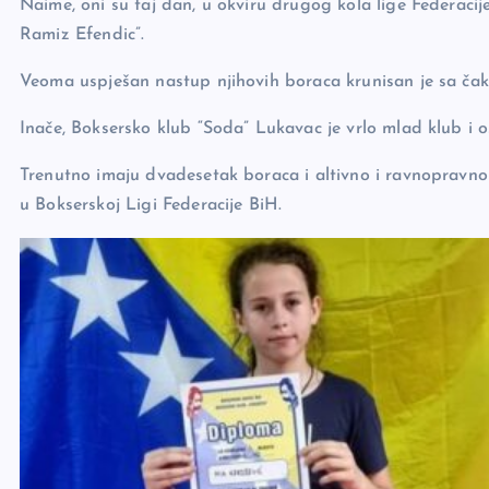
Naime, oni su taj dan, u okviru drugog kola lige Federaci
k
Ramiz Efendic”.
Veoma uspješan nastup njihovih boraca krunisan je sa čak 
Inače, Boksersko klub “Soda” Lukavac je vrlo mlad klub i o
Trenutno imaju dvadesetak boraca i altivno i ravnopravno 
u Bokserskoj Ligi Federacije BiH.