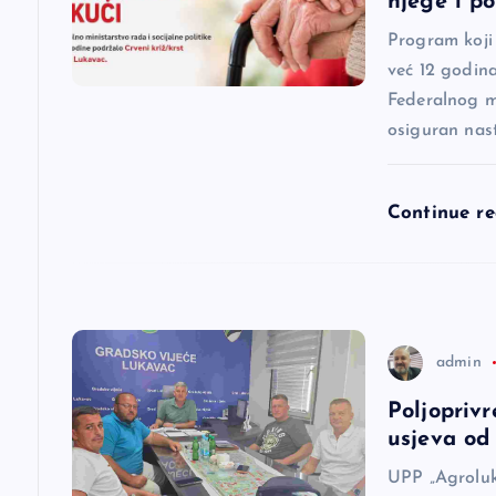
njege i p
j
Program koji
već 12 godina
a
Federalnog mi
osiguran nas
č
l
Continue r
a
n
admin
a
Poljoprivr
usjeva od 
k
UPP „Agroluk