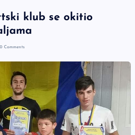
ski klub se okitio
aljama
0 Comments