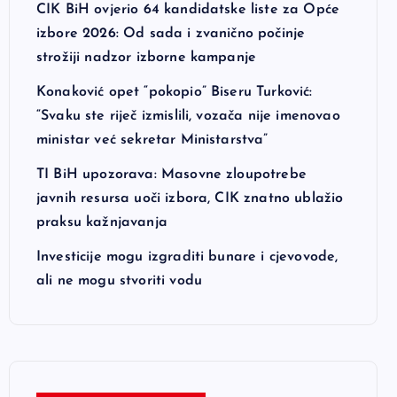
CIK BiH ovjerio 64 kandidatske liste za Opće
izbore 2026: Od sada i zvanično počinje
strožiji nadzor izborne kampanje
Konaković opet “pokopio” Biseru Turković:
“Svaku ste riječ izmislili, vozača nije imenovao
ministar već sekretar Ministarstva”
TI BiH upozorava: Masovne zloupotrebe
javnih resursa uoči izbora, CIK znatno ublažio
praksu kažnjavanja
Investicije mogu izgraditi bunare i cjevovode,
ali ne mogu stvoriti vodu