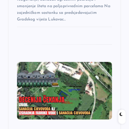
k
smanjenje šteta na poljoprivrednim parcelama Na
a
zajedničkom sastanku sa predsjedavajućim
Gradskog vijeća Lukavac…