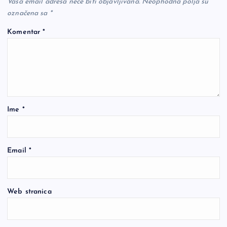
Vaša email adresa neće biti objavljivana.
Neophodna polja su
označena sa
*
Komentar
*
Ime
*
Email
*
Web stranica