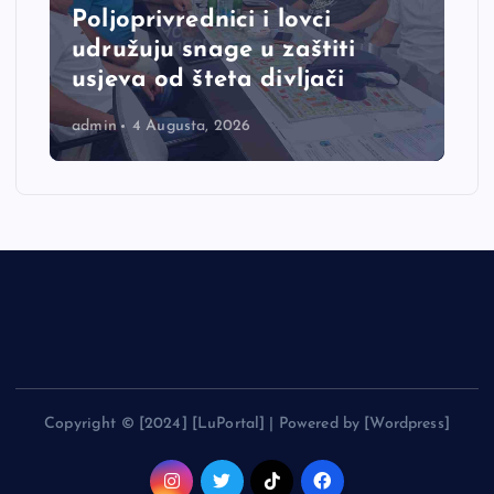
Poljoprivrednici i lovci
udružuju snage u zaštiti
usjeva od šteta divljači
admin
4 Augusta, 2026
Copyright © [2024] [LuPortal] | Powered by [Wordpress]