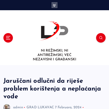
S
k
i
p
t
o
c
o
n
NI REŽIMSKI, NI
t
ANTIREŽIMSKI, VEĆ
e
NEZAVISNI I GRAĐANSKI
n
t
Jaruščani odlučni da riješe
problem korištenja a neplaćanja
vode
admin
GRAD LUKAVAC
7 Februara, 2024