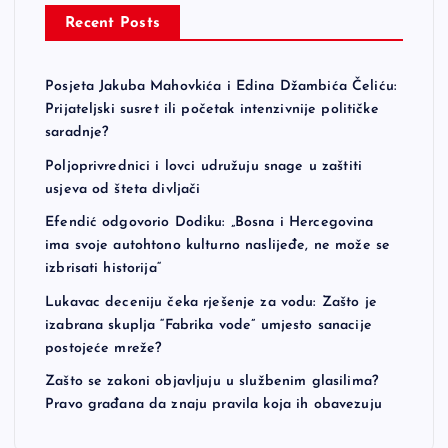
Recent Posts
Posjeta Jakuba Mahovkića i Edina Džambića Čeliću:
Prijateljski susret ili početak intenzivnije političke
saradnje?
Poljoprivrednici i lovci udružuju snage u zaštiti
usjeva od šteta divljači
Efendić odgovorio Dodiku: „Bosna i Hercegovina
ima svoje autohtono kulturno naslijeđe, ne može se
izbrisati historija“
Lukavac deceniju čeka rješenje za vodu: Zašto je
izabrana skuplja “Fabrika vode” umjesto sanacije
postojeće mreže?
Zašto se zakoni objavljuju u službenim glasilima?
Pravo građana da znaju pravila koja ih obavezuju