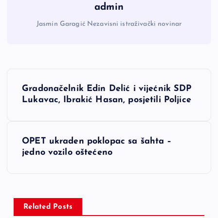
admin
Jasmin Garagić Nezavisni istraživački novinar
N
Gradonačelnik Edin Delić i vijećnik SDP
a
Lukavac, Ibrakić Hasan, posjetili Poljice
v
OPET ukraden poklopac sa šahta –
i
jedno vozilo oštećeno
g
a
Related Posts