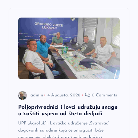
c
i
j
a
č
l
a
admin
4 Augusta, 2026
0 Comments
n
Poljoprivrednici i lovci udružuju snage
u zaštiti usjeva od šteta divljači
a
UPP „Agroluk“ i Lovačko udruženje „Svatovac“
dogovorili saradnju koja će omogućiti brže
reagovanje, obilazak ugroženih područja i