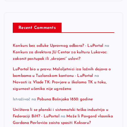
Recent Comments
Konkurs bez odluke Upravnog odbora? - LuPortal
na
Konkurs za direktora JU Centar za kulturu Lukavac:
zakonit postupak ili „skrojeni“ uslovi?
LuPortal bio u pravu: Maloljetnici iza lažnih dojava o
bombama u Tuzlanskom kantonu - LuPortal
na
Novosti iz Vlade TK: Provjere u školama TK u toku,
sigurnost učenika nije ugrožena
Istraživač
na
Pobuna Bošnjaka 1850. godine
Uništava li se planski i sistematski teška industrija u
Federaciji BiH? - LuPortal
na
Može li Pavgord vlasnika
Gordana Pavlovića zaista spasiti Koksaru?