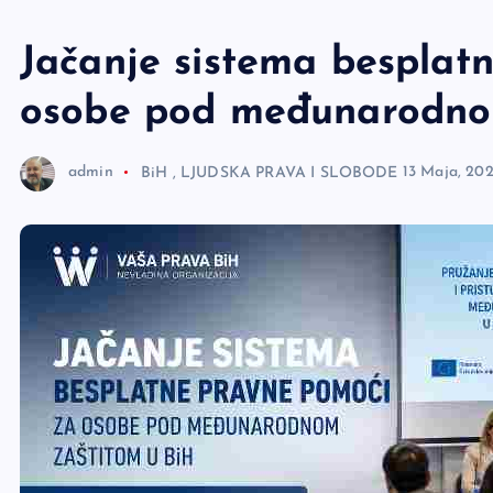
e
r
Jačanje sistema besplat
osobe pod međunarodno
admin
BiH
,
LJUDSKA PRAVA I SLOBODE
13 Maja, 20