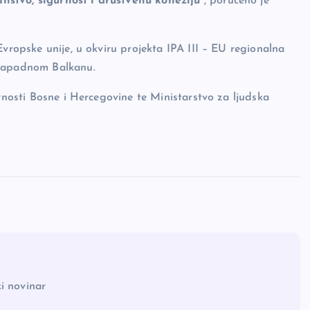
nstvo, sigurnost i društvenu koheziju“
, poručeno je
Evropske unije, u okviru projekta IPA III – EU regionalna
 Zapadnom Balkanu.
urnosti Bosne i Hercegovine te Ministarstvo za ljudska
i novinar