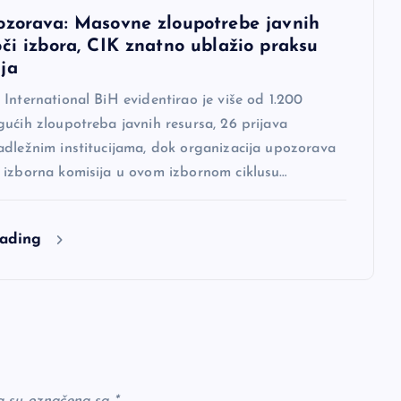
ozorava: Masovne zloupotrebe javnih
oči izbora, CIK znatno ublažio praksu
ja
International BiH evidentirao je više od 1.200
ućih zloupotreba javnih resursa, 26 prijava
adležnim institucijama, dok organizacija upozorava
 izborna komisija u ovom izbornom ciklusu…
eading
a su označena sa
*