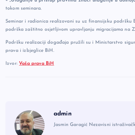
– „Ulaganje u pristup pravima znači ulaganje u dostoja
tokom seminara.
Seminar i radionica realizovani su uz finansijsku podršku 
podrška zaštitno osjetljivom upravljanju migracijama na
Podršku realizaciji događaja pružili su i Ministarstvo sig
prava i izbjeglice BiH.
Izvor:
Vaša prava BiH
admin
Jasmin Garagić Nezavisni istraživačk