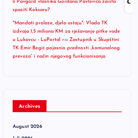
li Pavgord vlasnika Gordana Pavlovića zaista
spasiti Koksaru?
"Mandati prolaze, djela ostaju": Vlada TK
izdvaja 1,5 miliona KM za rješavanje pitke vode
u Lukavcu - LuPortal
na
Zastupnik u Skupštini
TK Emir Begić pojasnio prednosti „komunalnog
prevoza“ i način njegovog funkcionisanja
Archives
August 2026