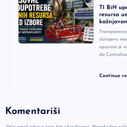
a
TI BiH up
resursa u
k
kažnjavan
a
Transparency 
slučajeva mog
upućeno je n
da Centralna
Continue r
Komentariši
Vaša email adresa neće biti objavljivana.
Neophodna polj