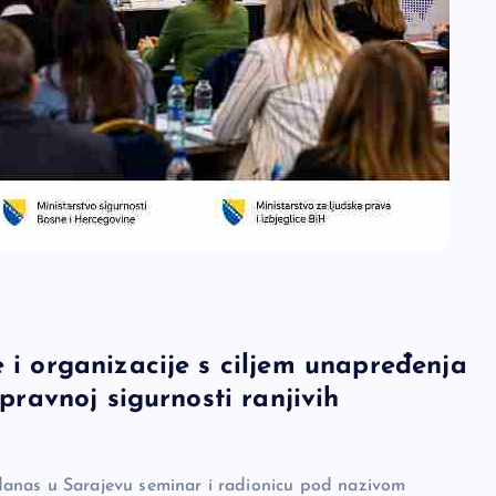
e i organizacije s ciljem unapređenja
 pravnoj sigurnosti ranjivih
danas u Sarajevu seminar i radionicu pod nazivom