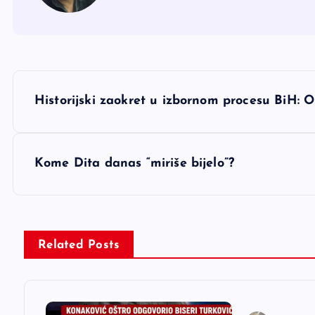
N
Historijski zaokret u izbornom procesu BiH: O
a
v
Kome Dita danas “miriše bijelo”?
i
g
Related Posts
a