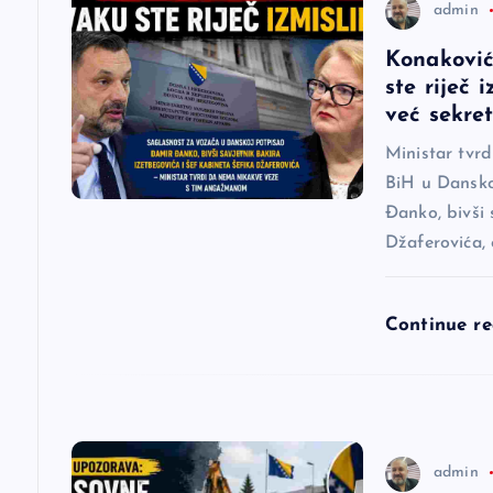
c
admin
Konaković
i
ste riječ 
već sekre
j
Ministar tvr
BiH u Dansko
a
Đanko, bivši 
Džaferovića,
č
l
Continue r
a
n
admin