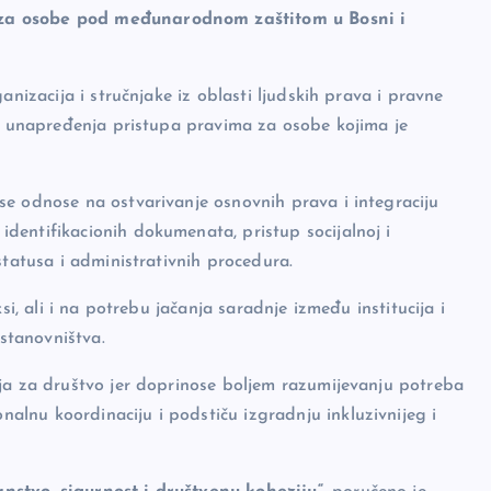
 za osobe pod međunarodnom zaštitom u Bosni i
anizacija i stručnjake iz oblasti ljudskih prava i pravne
 i unapređenja pristupa pravima za osobe kojima je
se odnose na ostvarivanje osnovnih prava i integraciju
dentifikacionih dokumenata, pristup socijalnoj i
statusa i administrativnih procedura.
si, ali i na potrebu jačanja saradnje između institucija i
 stanovništva.
aja za društvo jer doprinose boljem razumijevanju potreba
lnu koordinaciju i podstiču izgradnju inkluzivnijeg i