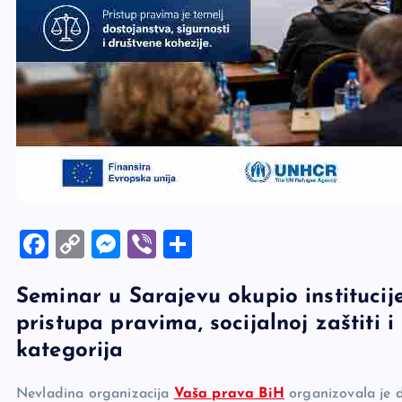
F
C
M
Vi
S
a
o
es
b
h
Seminar u Sarajevu okupio institucij
c
p
se
er
ar
pristupa pravima, socijalnoj zaštiti i
e
y
n
e
kategorija
b
Li
g
o
n
er
Nevladina organizacija
Vaša prava BiH
organizovala je 