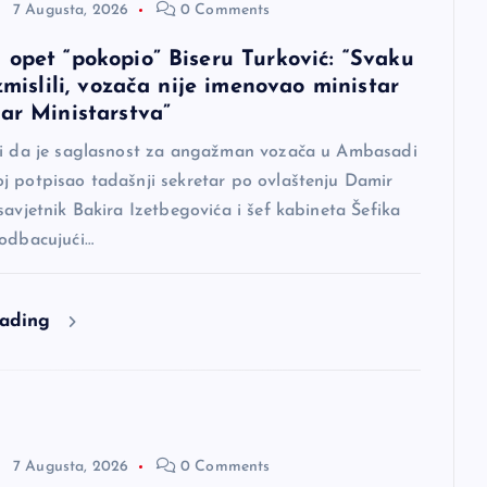
7 Augusta, 2026
0 Comments
 opet “pokopio” Biseru Turković: “Svaku
izmislili, vozača nije imenovao ministar
tar Ministarstva”
di da je saglasnost za angažman vozača u Ambasadi
j potpisao tadašnji sekretar po ovlaštenju Damir
savjetnik Bakira Izetbegovića i šef kabineta Šefika
 odbacujući…
eading
7 Augusta, 2026
0 Comments