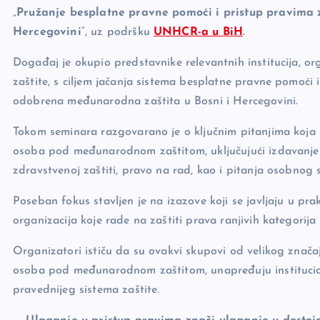
o
k
„
Pružanje besplatne pravne pomoći i pristup pravima
k
Hercegovini
“, uz podršku
UNHCR-a u BiH
.
Događaj je okupio predstavnike relevantnih institucija, org
zaštite, s ciljem jačanja sistema besplatne pravne pomoći
odobrena međunarodna zaštita u Bosni i Hercegovini.
Tokom seminara razgovarano je o ključnim pitanjima koja 
osoba pod međunarodnom zaštitom, uključujući izdavanje i
zdravstvenoj zaštiti, pravo na rad, kao i pitanja osobnog 
Poseban fokus stavljen je na izazove koji se javljaju u prak
organizacija koje rade na zaštiti prava ranjivih kategorija
Organizatori ističu da su ovakvi skupovi od velikog znač
osoba pod međunarodnom zaštitom, unapređuju instituciona
pravednijeg sistema zaštite.