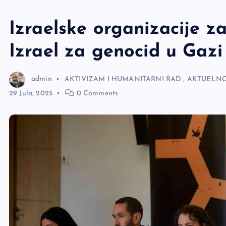
e
r
Izraelske organizacije z
Izrael za genocid u Gazi
admin
AKTIVIZAM I HUMANITARNI RAD
,
AKTUELNO
29 Jula, 2025
0 Comments