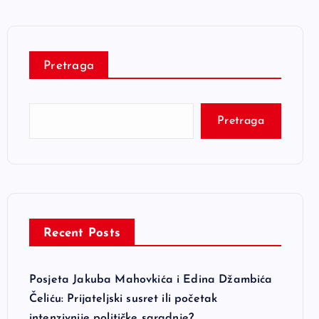
Pretraga
Pretraga
Recent Posts
Posjeta Jakuba Mahovkića i Edina Džambića
Čeliću: Prijateljski susret ili početak
intenzivnije političke saradnje?