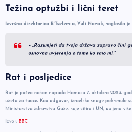
Težina optužbi i lični teret
Izvršna direktorica B'Tselem-a, Yuli Novak
, naglasila j
– „Razumjeti da tvoja država zapravo čini ge
osnovna uvjerenja o tome ko smo mi.“
Rat i posljedice
Rat je počeo nakon napada Hamasa 7. oktobra 2023. godine
uzeta za taoce. Kao odgovor, izraelske snage pokrenule
Ministarstva zdravstva Gaze, koje citira i UN, ubijeno viš
Izvor:
BBC