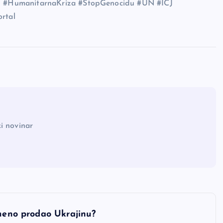
u #HumanitarnaKriza #StopGenocidu #UN #ICJ
rtal
i novinar
emeno prodao Ukrajinu?