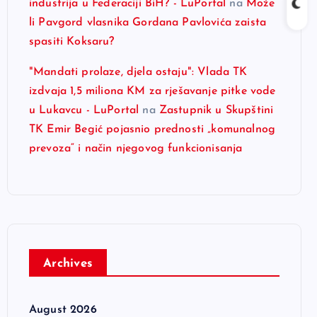
industrija u Federaciji BiH? - LuPortal
na
Može
li Pavgord vlasnika Gordana Pavlovića zaista
spasiti Koksaru?
"Mandati prolaze, djela ostaju": Vlada TK
izdvaja 1,5 miliona KM za rješavanje pitke vode
u Lukavcu - LuPortal
na
Zastupnik u Skupštini
TK Emir Begić pojasnio prednosti „komunalnog
prevoza“ i način njegovog funkcionisanja
Archives
August 2026