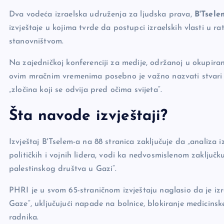
o
n
er
Dva vodeća izraelska udruženja za ljudska prava,
B'Tsele
o
k
izvještaje u kojima tvrde da postupci izraelskih vlasti u 
k
stanovništvom.
Na zajedničkoj konferenciji za medije, održanoj u okupira
ovim mračnim vremenima posebno je važno nazvati stvari p
„zločina koji se odvija pred očima svijeta“.
Šta navode izvještaji?
Izvještaj B'Tselem-a na 88 stranica zaključuje da „analiza 
političkih i vojnih lidera, vodi ka nedvosmislenom zaključk
palestinskog društva u Gazi“.
PHRI je u svom 65-straničnom izvještaju naglasio da je izr
Gaze“, uključujući napade na bolnice, blokiranje medicinsk
radnika.