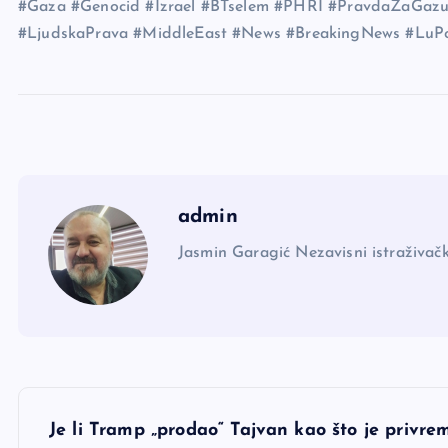
#Gaza #Genocid #Izrael #BTselem #PHRI #PravdaZaGaz
#LjudskaPrava #MiddleEast #News #BreakingNews #LuPo
admin
Jasmin Garagić Nezavisni istraživačk
N
Je li Tramp „prodao“ Tajvan kao što je privr