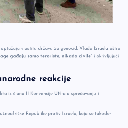
 optužuju vlastitu državu za genocid. Vlada Izraela oštro
age gađaju samo teroriste, nikada civile“
i okrivljujući
unarodne reakcije
kta iz člana II Konvencije UN-a o sprečavanju i
noafričke Republike protiv Izraela, koja se također