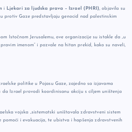
m
i
Ljekari za ljudska prava – Izrael (PHRI)
, objavila su
ratu protiv Gaze predstavljaju genocid nad palestinskim
nom Istočnom Jerusalemu, ove organizacije su istakle da „u
ravim imenom“ i pozvale na hitan prekid, kako su naveli,
izraelske politike u Pojasu Gaze, zajedno sa izjavama
u da Izrael provodi koordinisanu akciju s ciljem uništenja
aelska vojska „sistematski uništavala zdravstveni sistem
e pomoći i evakuacija, te ubistva i hapšenja zdravstvenih