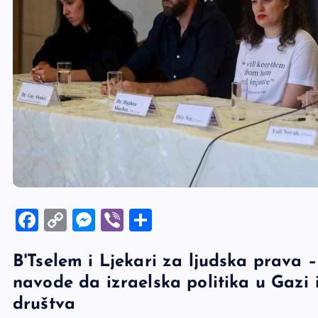
F
C
M
Vi
S
a
o
es
b
h
B'Tselem i Ljekari za ljudska prava –
c
p
se
er
ar
navode da izraelska politika u Gazi 
e
y
n
e
društva
b
Li
g