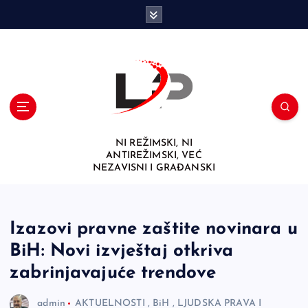
S
k
i
p
t
o
c
o
n
NI REŽIMSKI, NI
t
ANTIREŽIMSKI, VEĆ
e
NEZAVISNI I GRAĐANSKI
n
t
Izazovi pravne zaštite novinara u
BiH: Novi izvještaj otkriva
zabrinjavajuće trendove
admin
AKTUELNOSTI
,
BiH
,
LJUDSKA PRAVA I