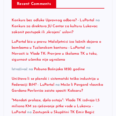
Recent Comments
Konkurs bez odluke Upravnog odbora? - LuPortal
na
Konkurs za direktora JU Centar za kulturu Lukavac:
zakonit postupak ili „skrojeni“ uslovi?
LuPortal bio u pravu: Maloljetnici iza lažnih dojava o
bombama u Tuzlanskom kantonu - LuPortal
na
Novosti iz Vlade TK: Provjere u školama TK u toku,
sigurnost učenika nije ugrožena
Istraživač
na
Pobuna Bošnjaka 1850. godine
Uništava li se planski i sistematski teška industrija u
Federaciji BiH? - LuPortal
na
Može li Pavgord vlasnika
Gordana Pavlovića zaista spasiti Koksaru?
"Mandati prolaze, djela ostaju": Vlada TK izdvaja 1,5
miliona KM za rješavanje pitke vode u Lukavcu -
LuPortal
na
Zastupnik u Skupštini TK Emir Begić