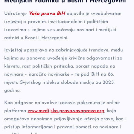
medijskih radnika u Bosni i Hercegovini
b
Li
g
Udruženje
Vaša prava BiH
objavilo je sveobuhvatan
o
n
er
izvještaj o pravnim, institucionalnim i političkim
o
k
izazovima s kojima se suočavaju novinari i medijski
k
radnici u Bosni i Hercegovini.
Izvještaj upozorava na zabrinjavajuće trendove, među
kojima su ponovno uvođenje krivične odgovornosti za
klevetu, rast političkih pritisaka, porast napada na
novinare – naročito novinarke – te pad BiH na 86.
mjesto Svjetskog indeksa slobode medija za 2025.
godinu.
Kao odgovor na ovakve izazove, pokrenuta je online
platforma
www.medijska-prava.vasaprava.org
, koja
omogućava anonimno prijavljivanje kršenja prava, kao i
pristup informacijama i pravnoj pomoći za novinare i