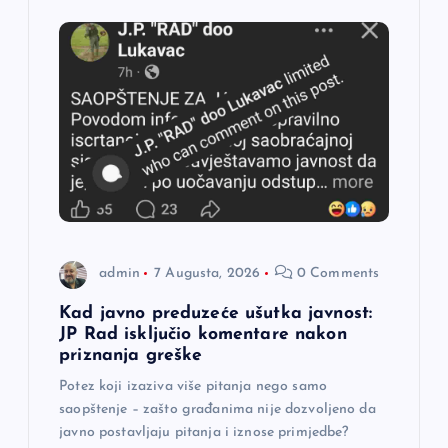
i
j
a
č
l
a
admin
7 Augusta, 2026
0 Comments
n
Kad javno preduzeće ušutka javnost:
JP Rad isključio komentare nakon
a
priznanja greške
Potez koji izaziva više pitanja nego samo
k
saopštenje – zašto građanima nije dozvoljeno da
javno postavljaju pitanja i iznose primjedbe?