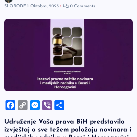
SLOBODE
1 Oktobra, 2025
0 Comments
F
C
M
Vi
S
a
o
es
b
h
Udruženje Vaša prava BiH predstavilo
c
p
se
er
ar
izvještaj o sve težem položaju novinara i
e
y
n
e