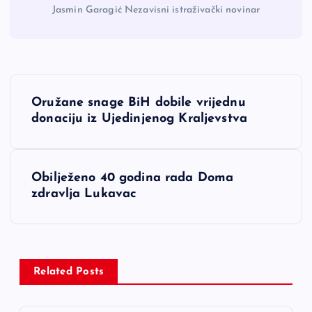
Jasmin Garagić Nezavisni istraživački novinar
N
Oružane snage BiH dobile vrijednu
a
donaciju iz Ujedinjenog Kraljevstva
v
Obilježeno 40 godina rada Doma
i
zdravlja Lukavac
g
a
Related Posts
c