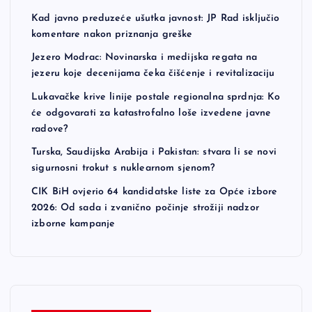
Kad javno preduzeće ušutka javnost: JP Rad isključio
komentare nakon priznanja greške
Jezero Modrac: Novinarska i medijska regata na
jezeru koje decenijama čeka čišćenje i revitalizaciju
Lukavačke krive linije postale regionalna sprdnja: Ko
će odgovarati za katastrofalno loše izvedene javne
radove?
Turska, Saudijska Arabija i Pakistan: stvara li se novi
sigurnosni trokut s nuklearnom sjenom?
CIK BiH ovjerio 64 kandidatske liste za Opće izbore
2026: Od sada i zvanično počinje strožiji nadzor
izborne kampanje