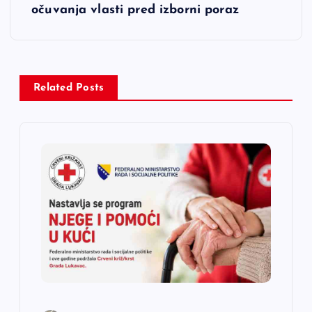
očuvanja vlasti pred izborni poraz
g
a
c
Related Posts
i
j
a
č
l
a