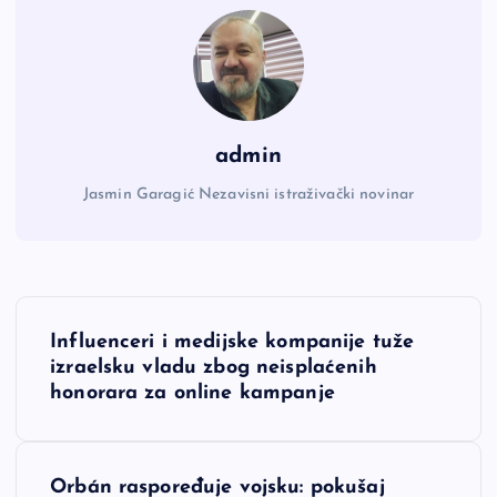
admin
Jasmin Garagić Nezavisni istraživački novinar
N
Influenceri i medijske kompanije tuže
a
izraelsku vladu zbog neisplaćenih
honorara za online kampanje
v
i
Orbán raspoređuje vojsku: pokušaj