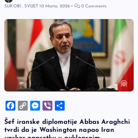
SUKOBI
,
SVIJET
10 Marta, 2026
0 Comments
F
C
M
Vi
S
a
o
es
b
h
Šef iranske diplomatije Abbas Araghchi
c
p
se
er
ar
tvrdi da je Washington napao Iran
e
y
n
e