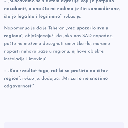
– „Suočavamo se s aktom agresije koji je potpuno
nezakonit, a ono što mi radimo je čin samoodbrane,
što je legalno i legitimno“
, rekao je.
Napomenuo je da je Teheran
„već upozorio sve u
regionu“
, objašnjavajući da „ako nas SAD napadne,
pošto ne možemo dosegnuti američko tlo, moramo
napasti njihove baze u regionu, njihove objekte,
instalacije i imovinu“.
– „Kao rezultat toga, rat bi se proširio na čitav
region“,
rekao je, dodajući:
„Mi za to ne snosimo
odgovornost.“