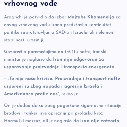
vrhovnog vođe
Araghchi je potvrdio da izbor
Mojtabe Khameneija
za
novog vrhovnog vođu Irana predstavlja kontinuitet
politike suprotstavljanja SAD-u i Izraelu, ali i element
stabilnosti u zemlji.
Govoreći o poremećajima na tržištu nafte, iranski
ministar je naglasio da
Iran nije odgovoran za
usporavanje proizvodnje i transporta energenata
.
– „To nije naša krivica. Proizvodnja i transport nafte
usporeni su zbog napada i agresije Izraela i
Amerikanaca protiv nas“
, rekao je.
On je dodao da su zbog pogoršane sigurnosne situacije
brodovi i tankeri sve oprezniji pri prolasku kroz
Hormuški moreuz, ali je naglasio da
Iran nije zatvorio