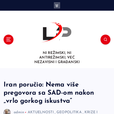
S
k
i
p
t
o
c
o
n
NI REŽIMSKI, NI
t
ANTIREŽIMSKI, VEĆ
e
NEZAVISNI I GRAĐANSKI
n
t
Iran poručio: Nema više
pregovora sa SAD-om nakon
„vrlo gorkog iskustva“
admin
AKTUELNOSTI
,
GEOPOLITIKA
,
KRIZE I