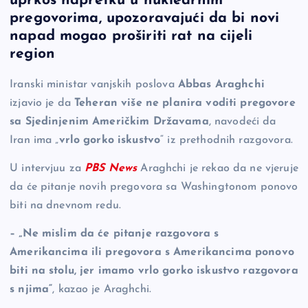
uprkos napretku u nuklearnim
b
Li
g
pregovorima, upozoravajući da bi novi
o
n
er
napad mogao proširiti rat na cijeli
region
o
k
k
Iranski ministar vanjskih poslova
Abbas Araghchi
izjavio je da
Teheran više ne planira voditi pregovore
sa Sjedinjenim Američkim Državama
, navodeći da
Iran ima „
vrlo gorko iskustvo
“ iz prethodnih razgovora.
U intervjuu za
PBS News
Araghchi je rekao da ne vjeruje
da će pitanje novih pregovora sa Washingtonom ponovo
biti na dnevnom redu.
– „Ne mislim da će pitanje razgovora s
Amerikancima ili pregovora s Amerikancima ponovo
biti na stolu, jer imamo vrlo gorko iskustvo razgovora
s njima“
, kazao je Araghchi.