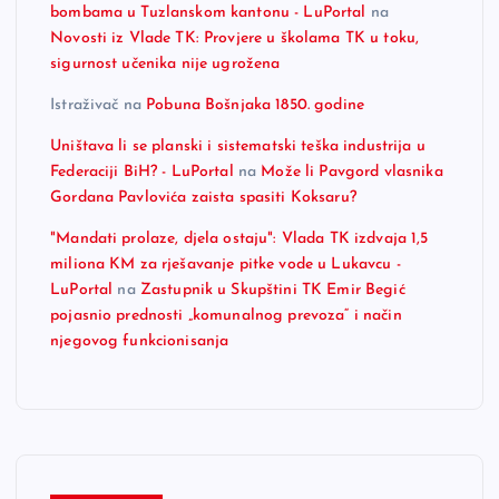
bombama u Tuzlanskom kantonu - LuPortal
na
Novosti iz Vlade TK: Provjere u školama TK u toku,
sigurnost učenika nije ugrožena
Istraživač
na
Pobuna Bošnjaka 1850. godine
Uništava li se planski i sistematski teška industrija u
Federaciji BiH? - LuPortal
na
Može li Pavgord vlasnika
Gordana Pavlovića zaista spasiti Koksaru?
"Mandati prolaze, djela ostaju": Vlada TK izdvaja 1,5
miliona KM za rješavanje pitke vode u Lukavcu -
LuPortal
na
Zastupnik u Skupštini TK Emir Begić
pojasnio prednosti „komunalnog prevoza“ i način
njegovog funkcionisanja