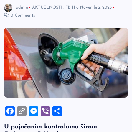
admin
AKTUELNOSTI
,
FBiH
6 Novembra, 2025
0 Comments
F
C
M
Vi
S
a
o
es
b
h
U pojačanim kontrolama širom
c
p
se
er
ar