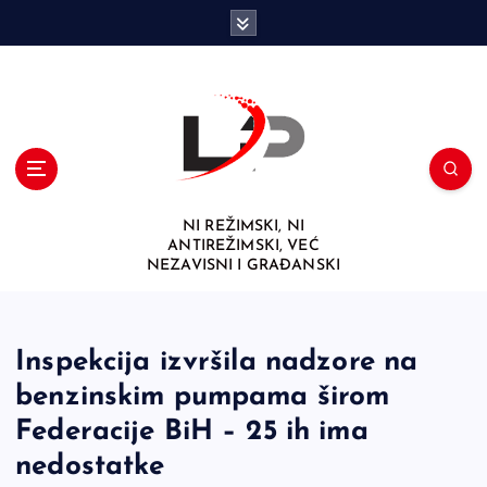
S
k
i
p
t
o
c
o
n
NI REŽIMSKI, NI
t
ANTIREŽIMSKI, VEĆ
e
NEZAVISNI I GRAĐANSKI
n
t
Inspekcija izvršila nadzore na
benzinskim pumpama širom
Federacije BiH – 25 ih ima
nedostatke