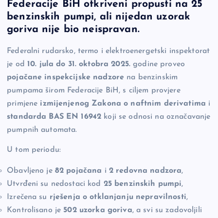
Federacije BiH otkriveni propusti na 25
e
y
n
e
benzinskih pumpi, ali nijedan uzorak
b
Li
g
goriva nije bio neispravan.
o
n
er
Federalni rudarsko, termo i elektroenergetski inspektorat
o
k
je od
10. jula do 31. oktobra 2025.
godine proveo
k
pojačane inspekcijske nadzore
na benzinskim
pumpama širom Federacije BiH, s ciljem provjere
primjene
izmijenjenog Zakona o naftnim derivatima
i
standarda BAS EN 16942
koji se odnosi na označavanje
pumpnih automata.
U tom periodu:
Obavljeno je
82 pojačana
i
2 redovna nadzora
,
Utvrđeni su nedostaci kod
25 benzinskih pumpi
,
Izrečena su
rješenja o otklanjanju nepravilnosti
,
Kontrolisano je
502 uzorka goriva
, a svi su zadovoljili