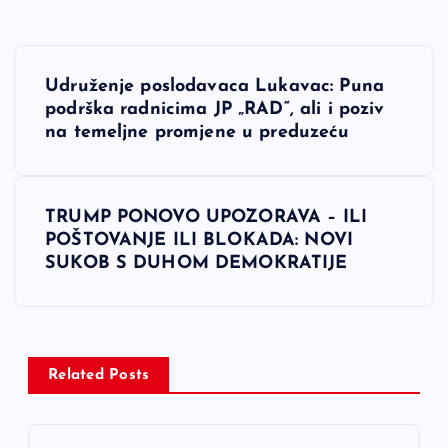
N
Udruženje poslodavaca Lukavac: Puna
a
podrška radnicima JP „RAD“, ali i poziv
na temeljne promjene u preduzeću
v
i
TRUMP PONOVO UPOZORAVA – ILI
POŠTOVANJE ILI BLOKADA: NOVI
g
SUKOB S DUHOM DEMOKRATIJE
a
c
Related Posts
i