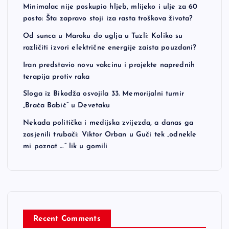
Minimalac nije poskupio hljeb, mlijeko i ulje za 60
posto: Šta zapravo stoji iza rasta troškova života?
Od sunca u Maroku do uglja u Tuzli: Koliko su
različiti izvori električne energije zaista pouzdani?
Iran predstavio novu vakcinu i projekte naprednih
terapija protiv raka
Sloga iz Bikodža osvojila 33. Memorijalni turnir
„Braća Babić“ u Devetaku
Nekada politička i medijska zvijezda, a danas ga
zasjenili trubači: Viktor Orban u Guči tek „odnekle
mi poznat …“ lik u gomili
Recent Comments