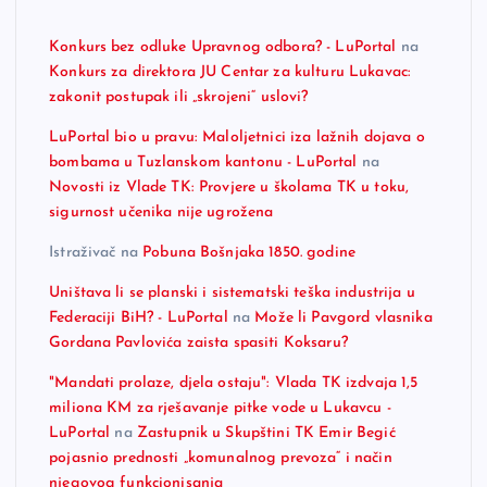
Konkurs bez odluke Upravnog odbora? - LuPortal
na
Konkurs za direktora JU Centar za kulturu Lukavac:
zakonit postupak ili „skrojeni“ uslovi?
LuPortal bio u pravu: Maloljetnici iza lažnih dojava o
bombama u Tuzlanskom kantonu - LuPortal
na
Novosti iz Vlade TK: Provjere u školama TK u toku,
sigurnost učenika nije ugrožena
Istraživač
na
Pobuna Bošnjaka 1850. godine
Uništava li se planski i sistematski teška industrija u
Federaciji BiH? - LuPortal
na
Može li Pavgord vlasnika
Gordana Pavlovića zaista spasiti Koksaru?
"Mandati prolaze, djela ostaju": Vlada TK izdvaja 1,5
miliona KM za rješavanje pitke vode u Lukavcu -
LuPortal
na
Zastupnik u Skupštini TK Emir Begić
pojasnio prednosti „komunalnog prevoza“ i način
njegovog funkcionisanja