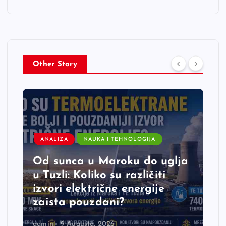
Other Story
ANALIZA
NAUKA I TEHNOLOGIJA
Od sunca u Maroku do uglja
u Tuzli: Koliko su različiti
izvori električne energije
zaista pouzdani?
admin
9 Augusta, 2026