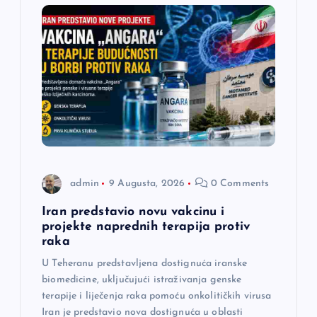
j
a
č
l
a
n
admin
9 Augusta, 2026
0 Comments
a
Iran predstavio novu vakcinu i
projekte naprednih terapija protiv
raka
k
U Teheranu predstavljena dostignuća iranske
a
biomedicine, uključujući istraživanja genske
terapije i liječenja raka pomoću onkolitičkih virusa
Iran je predstavio nova dostignuća u oblasti