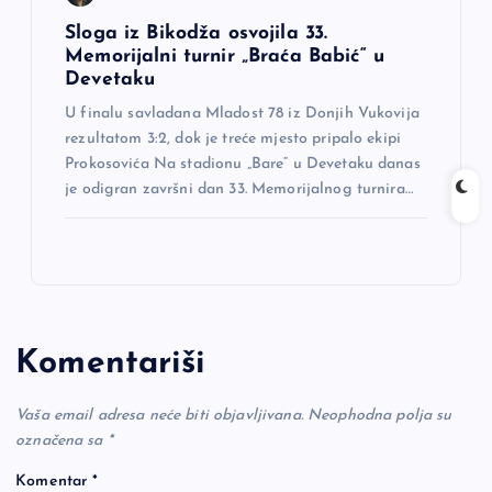
Sloga iz Bikodža osvojila 33.
Memorijalni turnir „Braća Babić“ u
Devetaku
U finalu savladana Mladost 78 iz Donjih Vukovija
rezultatom 3:2, dok je treće mjesto pripalo ekipi
Prokosovića Na stadionu „Bare“ u Devetaku danas
je odigran završni dan 33. Memorijalnog turnira…
Komentariši
Vaša email adresa neće biti objavljivana.
Neophodna polja su
označena sa
*
Komentar
*