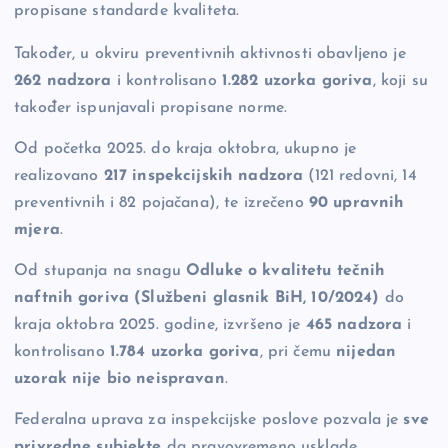
propisane standarde kvaliteta.
Također, u okviru preventivnih aktivnosti obavljeno je
262 nadzora
i kontrolisano
1.282 uzorka goriva
, koji su
također ispunjavali propisane norme.
Od početka 2025. do kraja oktobra, ukupno je
realizovano
217 inspekcijskih nadzora
(121 redovni, 14
preventivnih i 82 pojačana), te izrečeno
90 upravnih
mjera
.
Od stupanja na snagu
Odluke o kvalitetu tečnih
naftnih goriva (Službeni glasnik BiH, 10/2024)
do
kraja oktobra 2025. godine, izvršeno je
465 nadzora
i
kontrolisano
1.784 uzorka goriva
, pri čemu
nijedan
uzorak nije bio neispravan
.
Federalna uprava za inspekcijske poslove pozvala je
sve
privredne subjekte
da pravovremeno usklade