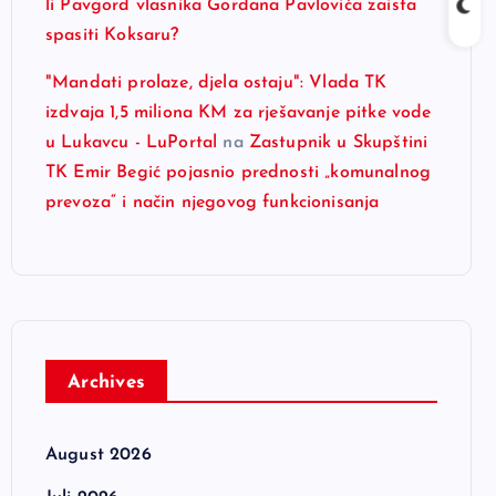
li Pavgord vlasnika Gordana Pavlovića zaista
spasiti Koksaru?
"Mandati prolaze, djela ostaju": Vlada TK
izdvaja 1,5 miliona KM za rješavanje pitke vode
u Lukavcu - LuPortal
na
Zastupnik u Skupštini
TK Emir Begić pojasnio prednosti „komunalnog
prevoza“ i način njegovog funkcionisanja
Archives
August 2026