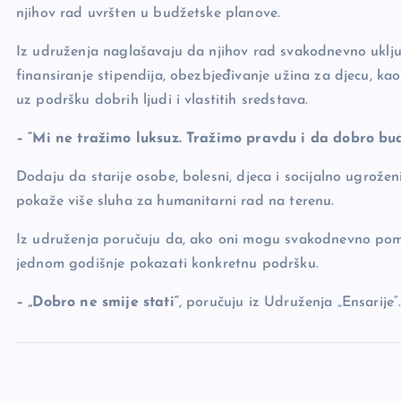
njihov rad uvršten u budžetske planove.
Iz udruženja naglašavaju da njihov rad svakodnevno uklju
finansiranje stipendija, obezbjeđivanje užina za djecu, k
uz podršku dobrih ljudi i vlastitih sredstava.
– “Mi ne tražimo luksuz. Tražimo pravdu i da dobro b
Dodaju da starije osobe, bolesni, djeca i socijalno ugrože
pokaže više sluha za humanitarni rad na terenu.
Iz udruženja poručuju da, ako oni mogu svakodnevno poma
jednom godišnje pokazati konkretnu podršku.
– „Dobro ne smije stati“
, poručuju iz Udruženja „Ensarije“