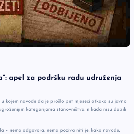
šta“: apel za podršku radu udruženja
 u kojem navode da je prošlo pet mjeseci otkako su javno
groženijim kategorijama stanovništva, nikada nisu dobili
enila – nema odgovora, nema poziva niti je, kako navode,