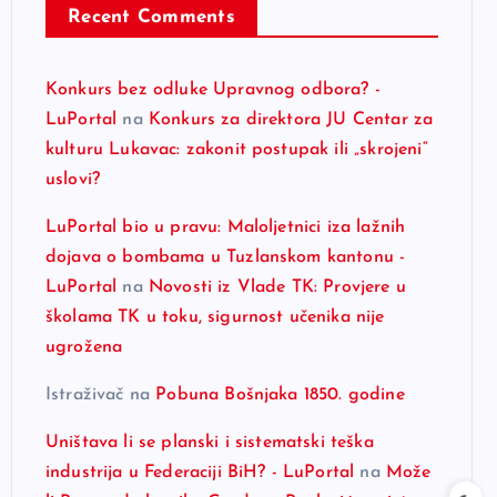
Recent Comments
Konkurs bez odluke Upravnog odbora? -
LuPortal
na
Konkurs za direktora JU Centar za
kulturu Lukavac: zakonit postupak ili „skrojeni“
uslovi?
LuPortal bio u pravu: Maloljetnici iza lažnih
dojava o bombama u Tuzlanskom kantonu -
LuPortal
na
Novosti iz Vlade TK: Provjere u
školama TK u toku, sigurnost učenika nije
ugrožena
Istraživač
na
Pobuna Bošnjaka 1850. godine
Uništava li se planski i sistematski teška
industrija u Federaciji BiH? - LuPortal
na
Može