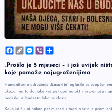
F
C
M
Vi
S
a
o
es
b
h
„Prošlo je 5 mjeseci – i još uvijek ni
c
p
se
er
ar
koje pomaže najugroženijima
e
y
n
e
b
Li
g
Humanitarno udruženje
„Ensarije“
oglasilo se saopćenjem
o
n
er
ukazali na to da, iako već pet godina aktivno pomažu naju
o
k
podršku iz budžeta lokalne vlasti.
k
Kako ističu, ni nakon pet mjeseci situacija se nije promij