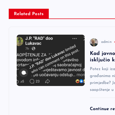
g
Related Posts
a
c
admin
i
Kad javno
isključio
j
Potez koji iz
a
građanima nij
primjedbe? J
saopštenje u
č
l
Continue r