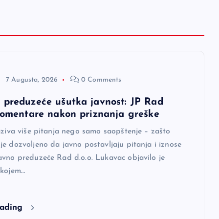
7 Augusta, 2026
0 Comments
 preduzeće ušutka javnost: JP Rad
 komentare nakon priznanja greške
aziva više pitanja nego samo saopštenje – zašto
e dozvoljeno da javno postavljaju pitanja i iznose
avno preduzeće Rad d.o.o. Lukavac objavilo je
 kojem…
eading