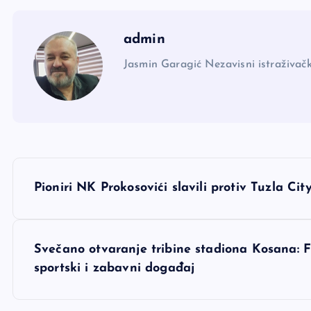
admin
Jasmin Garagić Nezavisni istraživačk
N
Pioniri NK Prokosovići slavili protiv Tuzla Cit
a
v
Svečano otvaranje tribine stadiona Kosana: F
sportski i zabavni događaj
i