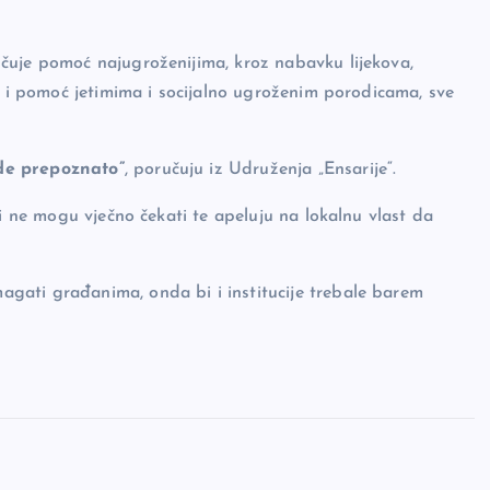
čuje pomoć najugroženijima, kroz nabavku lijekova,
ao i pomoć jetimima i socijalno ugroženim porodicama, sve
ude prepoznato”
, poručuju iz Udruženja „Ensarije“.
ni ne mogu vječno čekati te apeluju na lokalnu vlast da
gati građanima, onda bi i institucije trebale barem
.