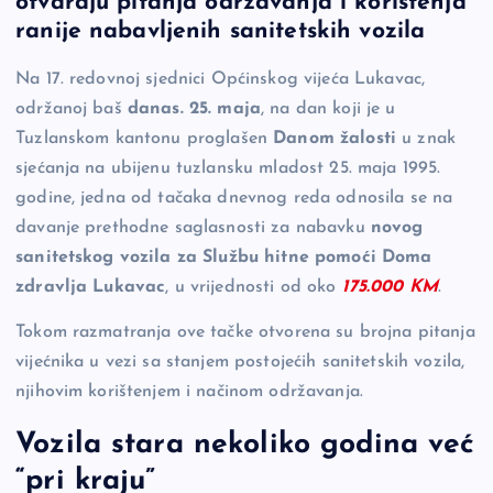
otvaraju pitanja održavanja i korištenja
b
Li
g
ranije nabavljenih sanitetskih vozila
o
n
er
Na 17. redovnoj sjednici Općinskog vijeća Lukavac,
o
k
održanoj baš
danas. 25. maja
, na dan koji je u
k
Tuzlanskom kantonu proglašen
Danom žalosti
u znak
sjećanja na ubijenu tuzlansku mladost 25. maja 1995.
godine, jedna od tačaka dnevnog reda odnosila se na
davanje prethodne saglasnosti za nabavku
novog
sanitetskog vozila za Službu hitne pomoći Doma
zdravlja Lukavac
, u vrijednosti od oko
175.000 KM
.
Tokom razmatranja ove tačke otvorena su brojna pitanja
vijećnika u vezi sa stanjem postojećih sanitetskih vozila,
njihovim korištenjem i načinom održavanja.
Vozila stara nekoliko godina već
“pri kraju”