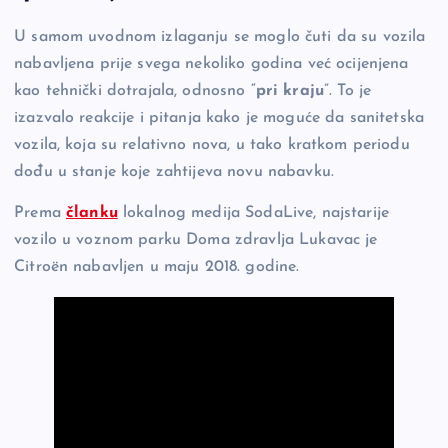
U samom uvodnom izlaganju se moglo čuti da su vozila
nabavljena prije svega nekoliko godina već ocijenjena
kao tehnički dotrajala, odnosno “
pri kraju
”. To je
izazvalo reakcije i pitanja kako je moguće da sanitetska
vozila, koja su relativno nova, u tako kratkom periodu
dođu u stanje koje zahtijeva novu nabavku.
Prema
članku
lokalnog medija SodaLive, najstarije
vozilo u voznom parku Doma zdravlja Lukavac je
Citroën nabavljen u maju 2018. godine.