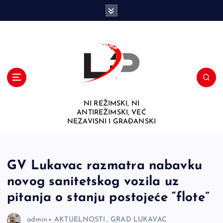
S
k
i
p
t
o
c
o
n
NI REŽIMSKI, NI
t
ANTIREŽIMSKI, VEĆ
e
NEZAVISNI I GRAĐANSKI
n
t
GV Lukavac razmatra nabavku
novog sanitetskog vozila uz
pitanja o stanju postojeće “flote”
admin
AKTUELNOSTI
,
GRAD LUKAVAC