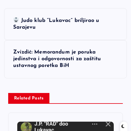
N
Judo klub “Lukavac” briljirao u
a
Sarajevu
v
Zvizdić: Memorandum je poruka
i
jedinstva i odgovornosti za zaštitu
ustavnog poretka BiH
g
a
c
Related Posts
i
j