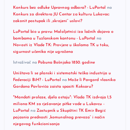
Konkurs bez odluke Upravnog odbora? - LuPortal
na
Konkurs za direktora JU Centar za kulturu Lukavac:
zakonit postupak ili „skrojeni“ uslovi?
LuPortal bio u pravu: Maloljetnici iza lažnih dojava o
bombama u Tuzlanskom kantonu - LuPortal
na
Novosti iz Vlade TK: Provjere u školama TK u toku,
sigurnost učenika nije ugrožena
Istraživač
na
Pobuna Bošnjaka 1850. godine
Uništava li se planski i sistematski teška industrija u
Federaciji BiH? - LuPortal
na
Može li Pavgord vlasnika
Gordana Pavlovića zaista spasiti Koksaru?
"Mandati prolaze, djela ostaju": Vlada TK izdvaja 1,5
miliona KM za rješavanje pitke vode u Lukavcu -
LuPortal
na
Zastupnik u Skupštini TK Emir Begić
pojasnio prednosti „komunalnog prevoza“ i način
njegovog funkcionisanja