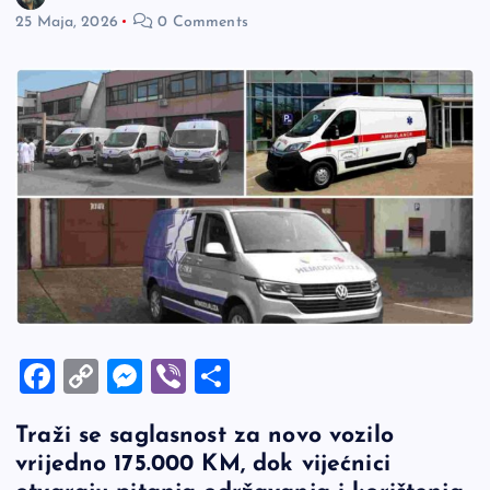
25 Maja, 2026
0 Comments
F
C
M
Vi
S
a
o
es
b
h
Traži se saglasnost za novo vozilo
c
p
se
er
ar
vrijedno 175.000 KM, dok vijećnici
e
y
n
e