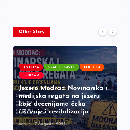
Other Story
ANALIZA
GRAD LUKAVAC
POLITIKA
TURIZAM
Jezero Modrac: Novinarska i
medijska regata na jezeru
koje decenijama čeka
čišćenje i revitalizaciju
admin
7 Augusta, 2026