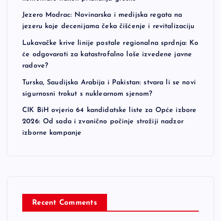
Jezero Modrac: Novinarska i medijska regata na
jezeru koje decenijama čeka čišćenje i revitalizaciju
Lukavačke krive linije postale regionalna sprdnja: Ko
će odgovarati za katastrofalno loše izvedene javne
radove?
Turska, Saudijska Arabija i Pakistan: stvara li se novi
sigurnosni trokut s nuklearnom sjenom?
CIK BiH ovjerio 64 kandidatske liste za Opće izbore
2026: Od sada i zvanično počinje strožiji nadzor
izborne kampanje
Recent Comments