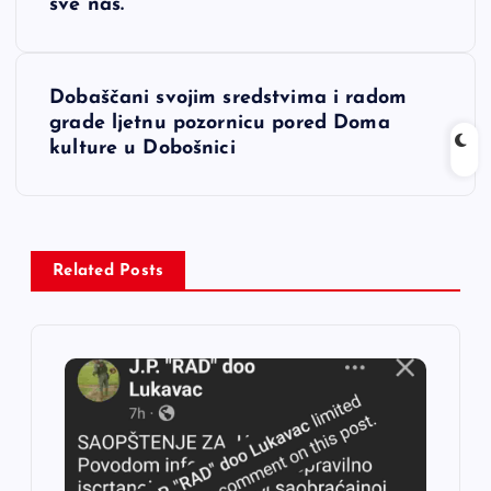
v
sve nas.
i
Dobaščani svojim sredstvima i radom
g
grade ljetnu pozornicu pored Doma
kulture u Dobošnici
a
c
i
Related Posts
j
a
č