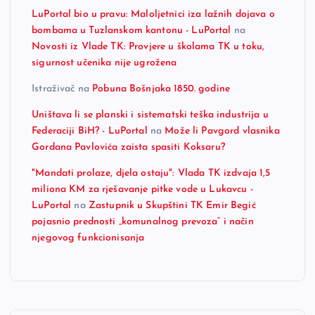
LuPortal bio u pravu: Maloljetnici iza lažnih dojava o
bombama u Tuzlanskom kantonu - LuPortal
na
Novosti iz Vlade TK: Provjere u školama TK u toku,
sigurnost učenika nije ugrožena
Istraživač
na
Pobuna Bošnjaka 1850. godine
Uništava li se planski i sistematski teška industrija u
Federaciji BiH? - LuPortal
na
Može li Pavgord vlasnika
Gordana Pavlovića zaista spasiti Koksaru?
"Mandati prolaze, djela ostaju": Vlada TK izdvaja 1,5
miliona KM za rješavanje pitke vode u Lukavcu -
LuPortal
na
Zastupnik u Skupštini TK Emir Begić
pojasnio prednosti „komunalnog prevoza“ i način
njegovog funkcionisanja