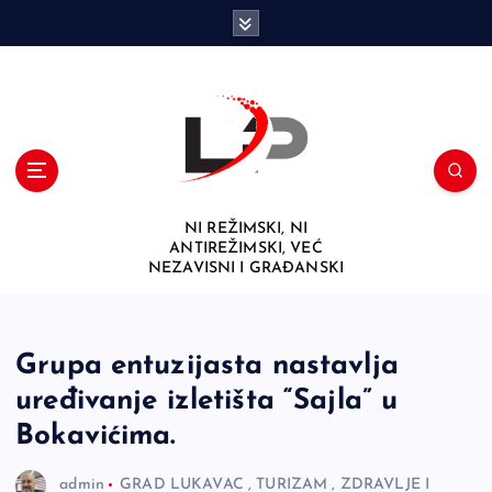
S
k
i
p
t
o
c
o
n
NI REŽIMSKI, NI
t
ANTIREŽIMSKI, VEĆ
e
NEZAVISNI I GRAĐANSKI
n
t
Grupa entuzijasta nastavlja
uređivanje izletišta “Sajla” u
Bokavićima.
admin
GRAD LUKAVAC
,
TURIZAM
,
ZDRAVLJE I