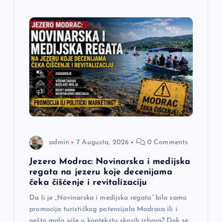
admin
7 Augusta, 2026
0 Comments
Jezero Modrac: Novinarska i medijska
regata na jezeru koje decenijama
čeka čišćenje i revitalizaciju
Da li je „Novinarska i medijska regata“ bila samo
promocija turističkog potencijala Modraca ili i
nešto malo više u kontekstu skorih izbora? Dok se