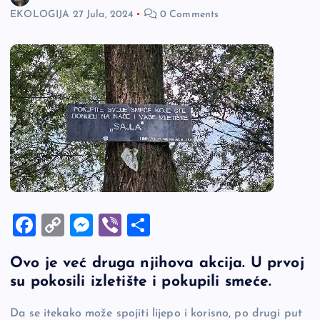
EKOLOGIJA
27 Jula, 2024
0 Comments
F
C
M
Vi
S
a
o
es
b
h
Ovo je već druga njihova akcija. U prvoj
c
p
se
er
ar
su pokosili izletište i pokupili smeće.
e
y
n
e
b
Li
g
Da se itekako može spojiti lijepo i korisno, po drugi put