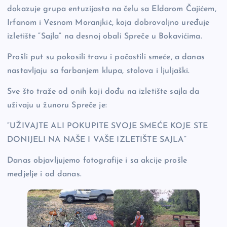
dokazuje grupa entuzijasta na čelu sa Eldarom Čajićem,
o
n
er
Irfanom i Vesnom Moranjkić, koja dobrovoljno uređuje
o
k
izletište “Sajla” na desnoj obali Spreče u Bokavićima.
k
Prošli put su pokosili travu i počostili smeće, a danas
nastavljaju sa farbanjem klupa, stolova i ljuljaški.
Sve što traže od onih koji dođu na izletište sajla da
uživaju u žunoru Spreče je:
“UŽIVAJTE ALI POKUPITE SVOJE SMEĆE KOJE STE
DONIJELI NA NAŠE I VAŠE IZLETIŠTE SAJLA”
Danas objavljujemo fotografije i sa akcije prošle
medjelje i od danas.