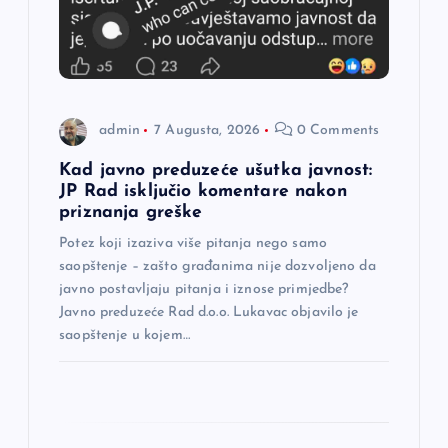
l
a
n
admin
7 Augusta, 2026
0 Comments
a
Kad javno preduzeće ušutka javnost:
JP Rad isključio komentare nakon
k
priznanja greške
a
Potez koji izaziva više pitanja nego samo
saopštenje – zašto građanima nije dozvoljeno da
javno postavljaju pitanja i iznose primjedbe?
Javno preduzeće Rad d.o.o. Lukavac objavilo je
saopštenje u kojem…