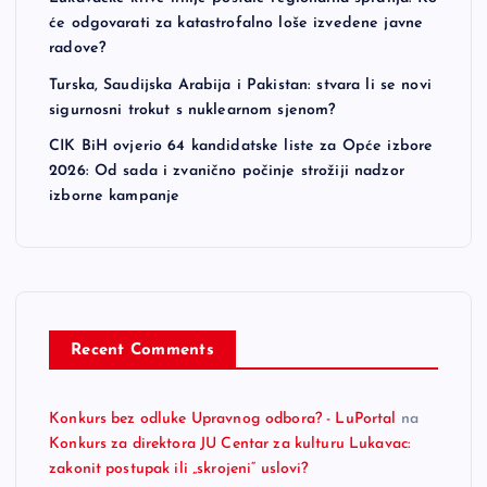
će odgovarati za katastrofalno loše izvedene javne
radove?
Turska, Saudijska Arabija i Pakistan: stvara li se novi
sigurnosni trokut s nuklearnom sjenom?
CIK BiH ovjerio 64 kandidatske liste za Opće izbore
2026: Od sada i zvanično počinje strožiji nadzor
izborne kampanje
Recent Comments
Konkurs bez odluke Upravnog odbora? - LuPortal
na
Konkurs za direktora JU Centar za kulturu Lukavac:
zakonit postupak ili „skrojeni“ uslovi?