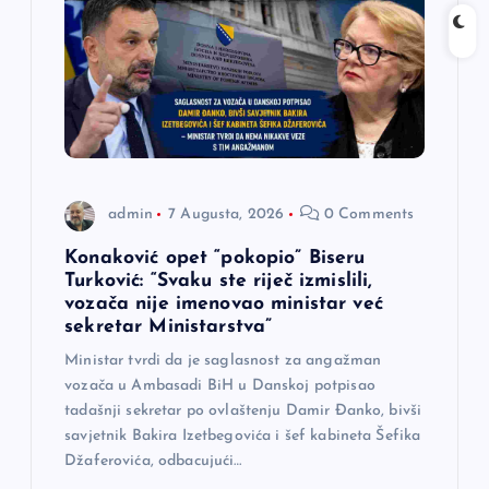
admin
7 Augusta, 2026
0 Comments
Konaković opet “pokopio” Biseru
Turković: “Svaku ste riječ izmislili,
vozača nije imenovao ministar već
sekretar Ministarstva”
Ministar tvrdi da je saglasnost za angažman
vozača u Ambasadi BiH u Danskoj potpisao
tadašnji sekretar po ovlaštenju Damir Đanko, bivši
savjetnik Bakira Izetbegovića i šef kabineta Šefika
Džaferovića, odbacujući…