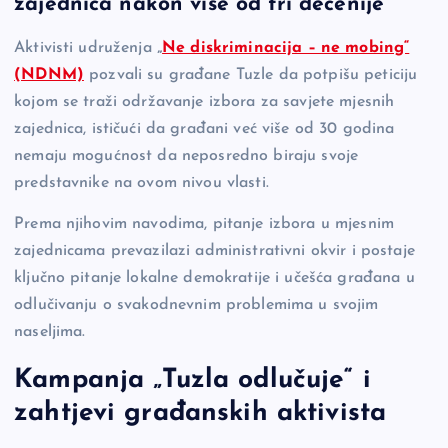
zajednica nakon više od tri decenije
b
Li
g
Aktivisti udruženja
„
Ne diskriminacija – ne mobing“
o
n
er
(NDNM)
pozvali su građane Tuzle da potpišu peticiju
o
k
kojom se traži održavanje izbora za savjete mjesnih
k
zajednica, ističući da građani već više od 30 godina
nemaju mogućnost da neposredno biraju svoje
predstavnike na ovom nivou vlasti.
Prema njihovim navodima, pitanje izbora u mjesnim
zajednicama prevazilazi administrativni okvir i postaje
ključno pitanje lokalne demokratije i učešća građana u
odlučivanju o svakodnevnim problemima u svojim
naseljima.
Kampanja „Tuzla odlučuje“ i
zahtjevi građanskih aktivista