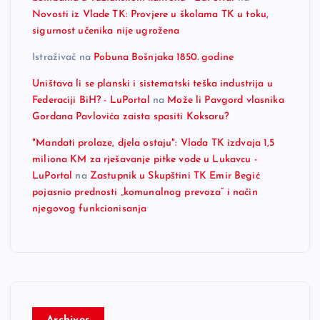
Novosti iz Vlade TK: Provjere u školama TK u toku,
sigurnost učenika nije ugrožena
Istraživač
na
Pobuna Bošnjaka 1850. godine
Uništava li se planski i sistematski teška industrija u
Federaciji BiH? - LuPortal
na
Može li Pavgord vlasnika
Gordana Pavlovića zaista spasiti Koksaru?
"Mandati prolaze, djela ostaju": Vlada TK izdvaja 1,5
miliona KM za rješavanje pitke vode u Lukavcu -
LuPortal
na
Zastupnik u Skupštini TK Emir Begić
pojasnio prednosti „komunalnog prevoza“ i način
njegovog funkcionisanja