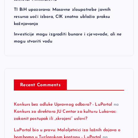
TI BiH upozorava: Masovne zloupotrebe javnih
resursa uoči izbora, CIK znatno ublažio praksu
kažnjavanja
Investicije mogu izgraditi bunare i cjevovode, ali ne
mogu stvoriti vodu
Recent Comments
Konkurs bez odluke Upravnog odbora? - LuPortal
na
Konkurs za direktora JU Centar za kulturu Lukavac:
zakonit postupak ili „skrojeni“ uslovi?
LuPortal bio u pravu: Maloljetnici iza lažnih dojava o
bombama u Tuzlanskom kantonu - LuPortal
na