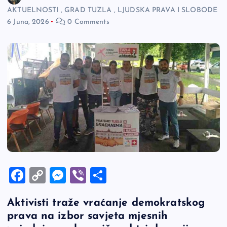
AKTUELNOSTI
,
GRAD TUZLA
,
LJUDSKA PRAVA I SLOBODE
6 Juna, 2026
0 Comments
F
C
M
Vi
S
a
o
es
b
h
Aktivisti traže vraćanje demokratskog
c
p
se
er
ar
prava na izbor savjeta mjesnih
e
y
n
e