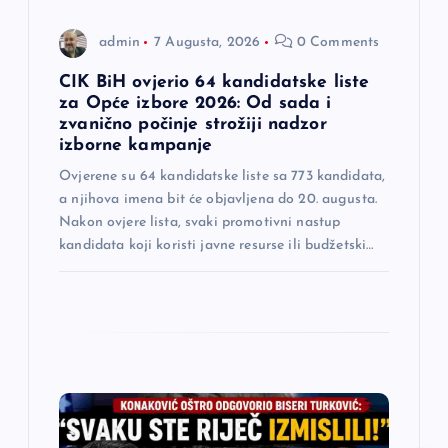
n
admin
7 Augusta, 2026
0 Comments
a
CIK BiH ovjerio 64 kandidatske liste
za Opće izbore 2026: Od sada i
k
zvanično počinje strožiji nadzor
izborne kampanje
a
Ovjerene su 64 kandidatske liste sa 773 kandidata,
a njihova imena bit će objavljena do 20. augusta.
Nakon ovjere lista, svaki promotivni nastup
kandidata koji koristi javne resurse ili budžetski…