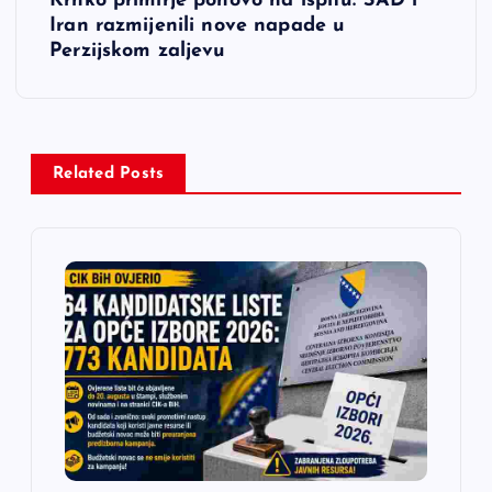
Krhko primirje ponovo na ispitu: SAD i
g
Iran razmijenili nove napade u
Perzijskom zaljevu
a
c
i
Related Posts
j
a
č
l
a