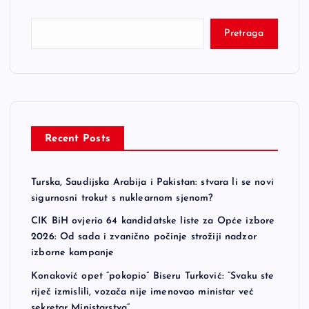
Pretraga
Recent Posts
Turska, Saudijska Arabija i Pakistan: stvara li se novi
sigurnosni trokut s nuklearnom sjenom?
CIK BiH ovjerio 64 kandidatske liste za Opće izbore
2026: Od sada i zvanično počinje strožiji nadzor
izborne kampanje
Konaković opet “pokopio” Biseru Turković: “Svaku ste
riječ izmislili, vozača nije imenovao ministar već
sekretar Ministarstva”