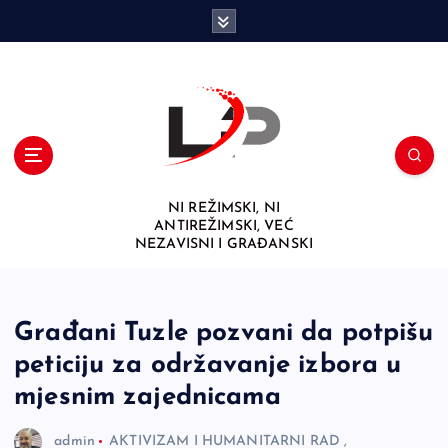
S
k
i
p
t
o
c
o
n
NI REŽIMSKI, NI
t
ANTIREŽIMSKI, VEĆ
e
NEZAVISNI I GRAĐANSKI
n
t
Građani Tuzle pozvani da potpišu
peticiju za održavanje izbora u
mjesnim zajednicama
admin
AKTIVIZAM I HUMANITARNI RAD
,