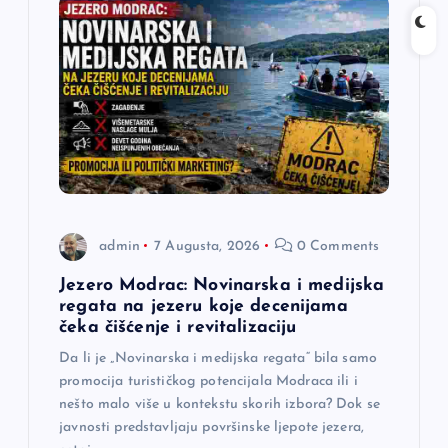
admin
7 Augusta, 2026
0 Comments
Jezero Modrac: Novinarska i medijska
regata na jezeru koje decenijama
čeka čišćenje i revitalizaciju
Da li je „Novinarska i medijska regata“ bila samo
promocija turističkog potencijala Modraca ili i
nešto malo više u kontekstu skorih izbora? Dok se
javnosti predstavljaju površinske ljepote jezera,