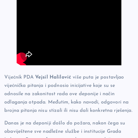
Vijećnik PDA
Vejsil Halilović
više puta je postavljao
vijećnička pitanja i podnosio inicijative koje su se
odnosile na zakonitost rada ove deponije i način
odlaganja otpada. Međutim, kako navodi, odgovori na
brojna pitanja nisu stizali ili nisu dali konkretna rješenja.
Danas je na deponiji došlo do požara, nakon čega su
obaviještene sve nadležne službe i institucije Grada