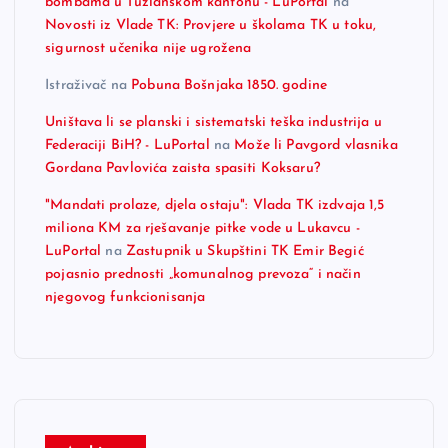
bombama u Tuzlanskom kantonu - LuPortal
na
Novosti iz Vlade TK: Provjere u školama TK u toku,
sigurnost učenika nije ugrožena
Istraživač
na
Pobuna Bošnjaka 1850. godine
Uništava li se planski i sistematski teška industrija u
Federaciji BiH? - LuPortal
na
Može li Pavgord vlasnika
Gordana Pavlovića zaista spasiti Koksaru?
"Mandati prolaze, djela ostaju": Vlada TK izdvaja 1,5
miliona KM za rješavanje pitke vode u Lukavcu -
LuPortal
na
Zastupnik u Skupštini TK Emir Begić
pojasnio prednosti „komunalnog prevoza“ i način
njegovog funkcionisanja