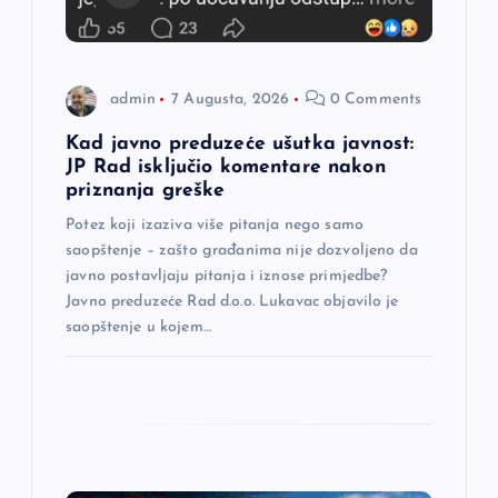
a
n
admin
7 Augusta, 2026
0 Comments
a
Kad javno preduzeće ušutka javnost:
JP Rad isključio komentare nakon
priznanja greške
k
Potez koji izaziva više pitanja nego samo
a
saopštenje – zašto građanima nije dozvoljeno da
javno postavljaju pitanja i iznose primjedbe?
Javno preduzeće Rad d.o.o. Lukavac objavilo je
saopštenje u kojem…