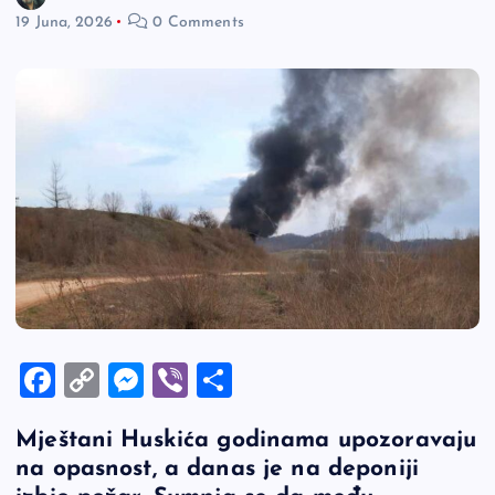
19 Juna, 2026
0 Comments
F
C
M
Vi
S
a
o
es
b
h
Mještani Huskića godinama upozoravaju
c
p
se
er
ar
na opasnost, a danas je na deponiji
e
y
n
e