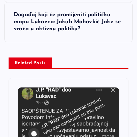
i
Događaj koji će promijeniti političku
mapu Lukavca: Jakub Mahovkić Jake se
g
vraća u aktivnu politiku?
a
c
Related Posts
i
j
a
č
l