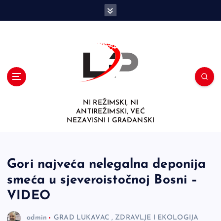
S
k
i
p
t
o
c
o
n
NI REŽIMSKI, NI
t
ANTIREŽIMSKI, VEĆ
e
NEZAVISNI I GRAĐANSKI
n
t
Gori najveća nelegalna deponija
smeća u sjeveroistočnoj Bosni –
VIDEO
admin
GRAD LUKAVAC
,
ZDRAVLJE I EKOLOGIJA