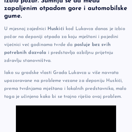
izbio požar. Sumnja se da među
b
Li
g
zapaljenim otpadom gore i automobilske
o
n
er
gume.
o
k
U mjesnoj zajednici
Huskići
kod Lukavca danas je izbio
k
požar na deponiji otpada za koju mještani i pojedini
vijećnici već godinama tvrde da
posluje bez svih
potrebnih dozvola
i predstavlja ozbiljnu prijetnju
zdravlju stanovništva.
Iako su gradske vlasti Grada Lukavca u više navrata
upozoravane na probleme vezane za deponiju Huskići,
prema tvrdnjama mještana i lokalnih predstavnika, malo
toga je učinjeno kako bi se trajno riješio ovaj problem.