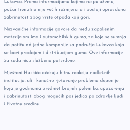
Lukavca. Prema informacijama kojima raspolažemo,
požar trenutno nije većih razmjera, ali postoji opravdana
zabrinutost zbog vrste otpada koji gori.
Nezvanične informacije govore da među zapaljenim
materijalom ima i automobilskih guma, za koje se sumnja
da potiču od jedne kompanije sa područja Lukavca koja
se bavi prodajom i distribucijom guma. Ove informacije
za sada nisu službeno potvrđene.
Mještani Huskića očekuju hitnu reakciju nadležnih
institucija, ali i konačno rješavanje problema deponije
koja je godinama predmet brojnih polemika, upozorenja
i zabrinutosti zbog mogućih posljedica po zdravlje ljudi
i životnu sredinu.