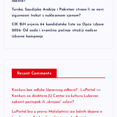
radove?
Turska, Saudijska Arabija i Pakistan: stvara li se novi
sigurnosni trokut s nuklearnom sjenom?
CIK BiH ovjerio 64 kandidatske liste za Opće izbore
2026: Od sada i zvanično počinje strožiji nadzor
izborne kampanje
Recent Comments
Konkurs bez odluke Upravnog odbora? - LuPortal
na
Konkurs za direktora JU Centar za kulturu Lukavac:
zakonit postupak ili „skrojeni“ uslovi?
LuPortal bio u pravu: Maloljetnici iza lažnih dojava o