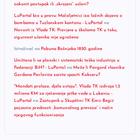
zakonit postupak ili „skrojeni“ uslovi?
LuPortal bio u pravu: Maloljetnici iza lažnih dojava o
bombama u Tuzlanskom kantonu - LuPortal
na
Novosti iz Vlade TK: Provjere u školama TK u toku,
sigurnost učenika nije ugrožena
Istraživač
na
Pobuna Bošnjaka 1850. godine
Uništava li se planski i sistematski teška industrija u
Federaciji BiH? - LuPortal
na
Može li Pavgord vlasnika
Gordana Pavlovića zaista spasiti Koksaru?
"Mandati prolaze, djela ostaju": Vlada TK izdvaja 1,5
miliona KM za rješavanje pitke vode u Lukavcu -
LuPortal
na
Zastupnik u Skupštini TK Emir Begić
pojasnio prednosti „komunalnog prevoza“ i način
njegovog funkcionisanja