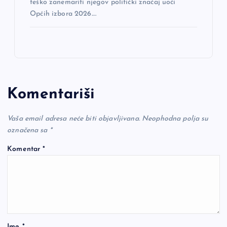
teško zanemariti njegov politički značaj uoči
Općih izbora 2026.…
Komentariši
Vaša email adresa neće biti objavljivana.
Neophodna polja su
označena sa
*
Komentar
*
Ime
*