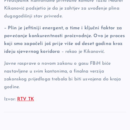
Predsjednik Kantonalne privredne komore Tuzla Nedret
Kikanović podsjetio je da je zahtjev za uvođenje plina
dugogodišnji stav privrede.
– Plin je jeftiniji energent, a time i ključni faktor za
povećanje konkurentnosti proizvodnje. Ovo je proces
koji smo započeli još prije više od deset godina kroz
ideju sjevernog koridora
– rekao je Kikanović.
Javne rasprave o novom zakonu o gasu FBiH biće
nastavljene u svim kantonima, a finalna verzija
zakonskog prijedloga trebala bi biti usvojena do kraja
godine.
Izvor:
RTV TK