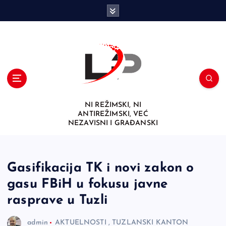
S
k
i
p
t
o
c
o
n
NI REŽIMSKI, NI
t
ANTIREŽIMSKI, VEĆ
e
NEZAVISNI I GRAĐANSKI
n
t
Gasifikacija TK i novi zakon o
gasu FBiH u fokusu javne
rasprave u Tuzli
admin
AKTUELNOSTI
,
TUZLANSKI KANTON