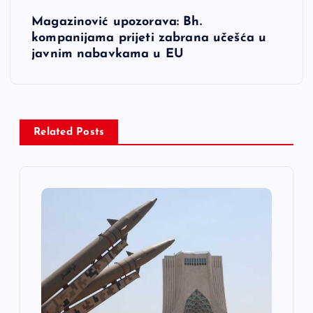
i
Magazinović upozorava: Bh.
kompanijama prijeti zabrana učešća u
g
javnim nabavkama u EU
a
c
Related Posts
i
j
a
č
l