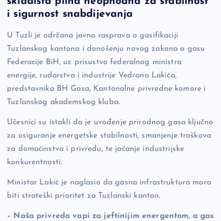
skladišta plina neophodna za stabilnost
b
Li
g
i sigurnost snabdijevanja
o
n
er
U Tuzli je održana javna rasprava o gasifikaciji
o
k
Tuzlanskog kantona i donošenju novog zakona o gasu
k
Federacije BiH, uz prisustvo federalnog ministra
energije, rudarstva i industrije Vedrana Lakića,
predstavnika BH Gasa, Kantonalne privredne komore i
Tuzlanskog akademskog kluba.
Učesnici su istakli da je uvođenje prirodnog gasa ključno
za osiguranje energetske stabilnosti, smanjenje troškova
za domaćinstva i privredu, te jačanje industrijske
konkurentnosti.
Ministar Lakić je naglasio da gasna infrastruktura mora
biti strateški prioritet za Tuzlanski kanton.
– Naša privreda vapi za jeftinijim energentom, a gas