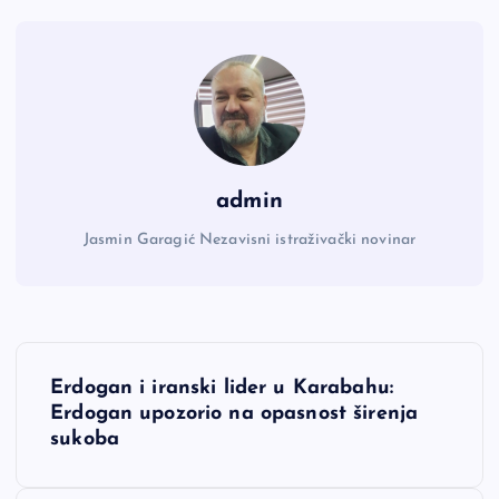
admin
Jasmin Garagić Nezavisni istraživački novinar
N
Erdogan i iranski lider u Karabahu:
a
Erdogan upozorio na opasnost širenja
sukoba
v