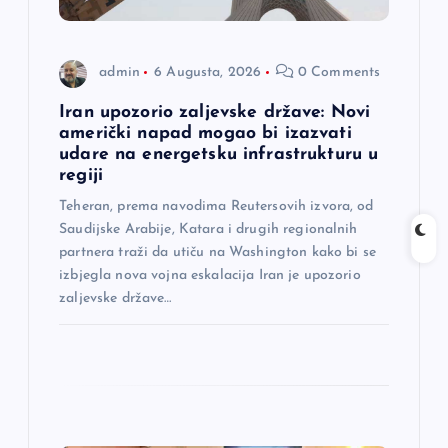
a
n
admin
6 Augusta, 2026
0 Comments
a
Iran upozorio zaljevske države: Novi
američki napad mogao bi izazvati
udare na energetsku infrastrukturu u
k
regiji
a
Teheran, prema navodima Reutersovih izvora, od
Saudijske Arabije, Katara i drugih regionalnih
partnera traži da utiču na Washington kako bi se
izbjegla nova vojna eskalacija Iran je upozorio
zaljevske države…